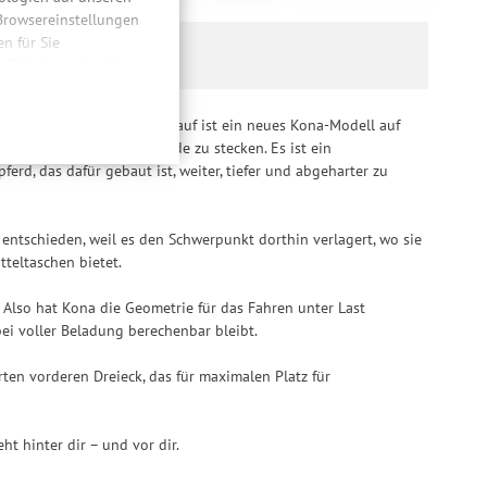
 Browsereinstellungen
 für Sie
n. Dabei werden Ihre
ließlich zum Zwecke
hweitenmessungen,
angt – und als Antwort darauf ist ein neues Kona-Modell auf
onen, den
t, es in nur eine Schublade zu stecken. Es ist ein
llig, für die
ferd, das dafür gebaut ist, weiter, tiefer und abgeharter zu
inwilligung unter
rufen.
 entschieden, weil es den Schwerpunkt dorthin verlagert, wo sie
teltaschen bietet.
. Also hat Kona die Geometrie für das Fahren unter Last
ei voller Beladung berechenbar bleibt.
en vorderen Dreieck, das für maximalen Platz für
ht hinter dir – und vor dir.