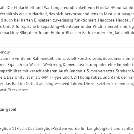
il: Die Einfachheit und Wartungsfreundlichkeit von Hardtail-Mountainb
Verhältnis als ein Hardtail, das sich hervorragend lenken lässt, gut ausge
 auch bei harten Einsätzen zuverlässig funktioniert. Hardcore-Hardtail
s Unit X für epische Bikepacking-Abenteuer in der Wildnis bereit sind. Eg
kepacking-Bike, dein Traum-Enduro-Bike, ein Fatbike oder ein „Tanz mit de
omoly
aum im vorderen Rahmenteil: Ein speziell konstruierter, überdimensionie
en. Egal, ob du Wasser, Werkzeug, Kameraausrüstung oder eine komplette
patibilität mit verschiebbaren Ausfallenden + 5 mm versetzte Streben: Mo
keit. Das Unity ist mit SRAM T-Type und UDH kompatibel, und dank der ve
der das Rad im Notfall als Single-Speed fahren. Die versetzten Streben so
ost-Steckachse
tarrgabel
glide 11-fach: Das Linkglide-System wurde für Langlebigkeit und sanfte 