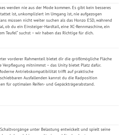
ikes werden nie aus der Mode kommen. Es gibt kein besseres
stattet ist, unkompliziert im Umgang ist, nie aufgezogen
-Fans müssen nicht weiter suchen als das Honzo ESD, während
al, ob du ein Einsteiger-Hardtail, eine XC-Rennmaschine, ein
m Teufel“ suchst – wir haben das Richtige für dich.
rter vorderer Rahmenteil bietet dir die größtmögliche Fläche
 Verpflegung mitnimmst – das Unity bietet Platz dafür.
derne Antriebskompatibilität trifft auf praktische
rschiebbaren Ausfallenden kannst du die Radposition
rgen für optimalen Reifen- und Gepäckträgerabstand.
Schaltvorgänge unter Belastung entwickelt und spielt seine