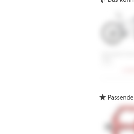
Specialized Chisel
Comp
S , M , L
1.499,
Passende 