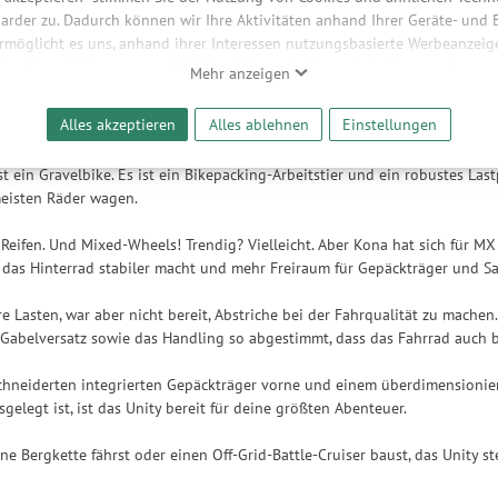
arder zu. Dadurch können wir Ihre Aktivitäten anhand Ihrer Geräte- und
ermöglicht es uns, anhand ihrer Interessen nutzungsbasierte Werbeanzeigen
hreibung
 Funktionalitäten unserer Website sicherzustellen und stetig zu verbesser
Mehr anzeigen
bieter und Werbepartner weitergegeben. Die Verarbeitung erfolgt aussch
reaming-Inhalten und der Durchführung von statistischer Analyse, Reic
Alles akzeptieren
Alles ablehnen
Einstellungen
t sich weiterentwickelt, und seine Anhänger haben lautstark danach verl
und nutzungsbasierter Werbung. Informationen zu den einzelnen Funkti
: das Unity. Es mag das ultimative Alltagsrad sein, aber es wäre ungerech
 Speicherdauer finden Sie unter Einstellungen. Diese Einwilligung ist freiwi
t ein Gravelbike. Es ist ein Bikepacking-Arbeitstier und ein robustes Lastp
e nicht erforderlich und gilt, bis sie widerrufen wird. Sie können Ihre E
 meisten Räder wagen.
h für bestimmte Drittanbieter erteilen und jederzeit für die Zukunft wider
Reifen. Und Mixed-Wheels! Trendig? Vielleicht. Aber Kona hat sich für MX
 das Hinterrad stabiler macht und mehr Freiraum für Gepäckträger und Sat
e Lasten, war aber nicht bereit, Abstriche bei der Fahrqualität zu machen
Gabelversatz sowie das Handling so abgestimmt, dass das Fahrrad auch b
neiderten integrierten Gepäckträger vorne und einem überdimensioniert
elegt ist, ist das Unity bereit für deine größten Abenteuer.
ne Bergkette fährst oder einen Off-Grid-Battle-Cruiser baust, das Unity ste