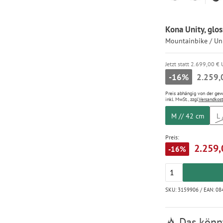
Kona Unity, glos
Mountainbike / Un
Jetzt statt 2.699,00 €
-16%
2.259,
Preis abhängig von der ge
inkl. MwSt., zzgl.
Versandkos
M // 42 cm
L 
Preis:
2.259,
-16%
SKU: 3159906 / EAN: 
Das könnt