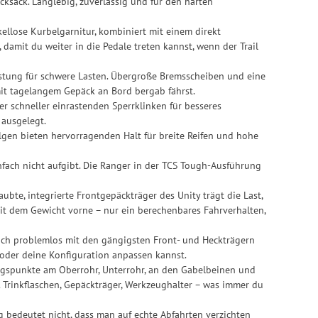
ksack. Langlebig, zuverlässig und für den harten
kellose Kurbelgarnitur, kombiniert mit einem direkt
 damit du weiter in die Pedale treten kannst, wenn der Trail
stung für schwere Lasten. Übergroße Bremsscheiben und eine
it tagelangem Gepäck an Bord bergab fährst.
r schneller einrastenden Sperrklinken für besseres
 ausgelegt.
gen bieten hervorragenden Halt für breite Reifen und hohe
nfach nicht aufgibt. Die Ranger in der TCS Tough-Ausführung
bte, integrierte Frontgepäckträger des Unity trägt die Last,
it dem Gewicht vorne – nur ein berechenbares Fahrverhalten,
sich problemlos mit den gängigsten Front- und Heckträgern
 oder deine Konfiguration anpassen kannst.
ungspunkte am Oberrohr, Unterrohr, an den Gabelbeinen und
 Trinkflaschen, Gepäckträger, Werkzeughalter – was immer du
 bedeutet nicht, dass man auf echte Abfahrten verzichten