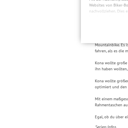
Websites von Biker-Bo
nachvollziehen. Dies 
Besc
bereitzustellen sowie
Daten auch an Drittan
der Einbindung von St
Das Bikepacking ha
Produktempfehlungen 
den Markt gekommen
Drittanbietern und der
Mountainbike. Es is
Nutzung unserer Websit
fahren, als es die
Einstellungen lediglic
Kona wollte große 
ihn haben wollten,
Kona wollte größer
optimiert und den 
Mit einem maßgesch
Rahmentaschen ausg
Egal, ob du über ei
Serien-Infos