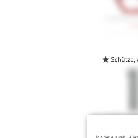
Crankbrothers St
144,
Schütze, 
Abus Bordo Lite 
Halter SH
70,
Mit der Auswahl „Alle