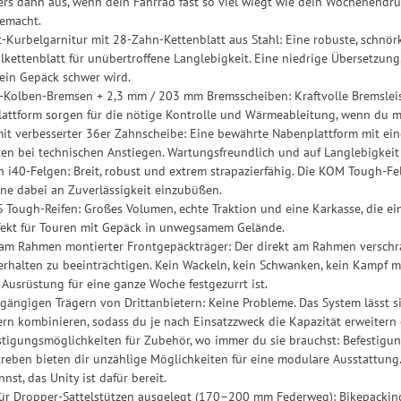
rs dann aus, wenn dein Fahrrad fast so viel wiegt wie dein Wochenendruc
gemacht.
t-Kurbelgarnitur mit 28-Zahn-Kettenblatt aus Stahl: Eine robuste, schnör
lkettenblatt für unübertroffene Langlebigkeit. Eine niedrige Übersetzung,
dein Gepäck schwer wird.
4-Kolben-Bremsen + 2,3 mm / 203 mm Bremsscheiben: Kraftvolle Bremslei
attform sorgen für die nötige Kontrolle und Wärmeableitung, wenn du m
t verbesserter 36er Zahnscheibe: Eine bewährte Nabenplattform mit eine
en bei technischen Anstiegen. Wartungsfreundlich und auf Langlebigkeit
40-Felgen: Breit, robust und extrem strapazierfähig. Die KOM Tough-Fel
ne dabei an Zuverlässigkeit einzubüßen.
Tough-Reifen: Großes Volumen, echte Traktion und eine Karkasse, die ei
fekt für Touren mit Gepäck in unwegsamem Gelände.
 am Rahmen montierter Frontgepäckträger: Der direkt am Rahmen verschrau
rhalten zu beeinträchtigen. Kein Wackeln, kein Schwanken, kein Kampf m
 Ausrüstung für eine ganze Woche festgezurrt ist.
gängigen Trägern von Drittanbietern: Keine Probleme. Das System lässt 
ern kombinieren, sodass du je nach Einsatzzweck die Kapazität erweitern
stigungsmöglichkeiten für Zubehör, wo immer du sie brauchst: Befestig
reben bieten dir unzählige Möglichkeiten für eine modulare Ausstattung.
st, das Unity ist dafür bereit.
ür Dropper-Sattelstützen ausgelegt (170–200 mm Federweg): Bikepacking