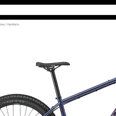
ikes
Hardtails