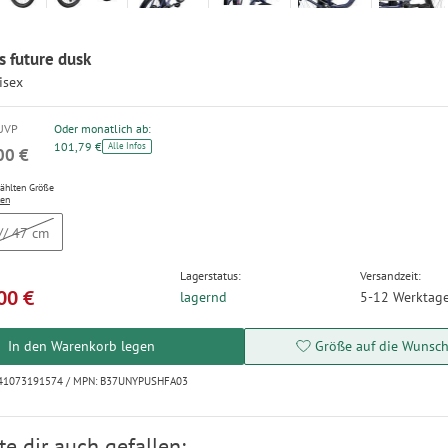
s future dusk
isex
 UVP
Oder monatlich ab:
101,79 €
Alle Infos
00 €
wählten Größe
ten
// 47 cm
Lagerstatus:
Versandzeit:
00 €
lagernd
5-12 Werktag
In den Warenkorb legen
Größe auf die Wunschl
0841073191574 / MPN: B37UNYPUSHFA03
e dir auch gefallen: