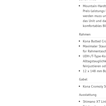
Mountain-Hardta
Preis-Leistungs-
werden muss und
das Unit und da
komfortables Bi
Rahmen
Kona Butted Cr
Maximaler Staur
für Rahmentasch
UDH-/T-Type-Kom
Alltagstauglich
feinjustieren o
12 x 148 mm Bo
Gabel
Kona Cromoly S
Ausstattung
Shimano XT Link