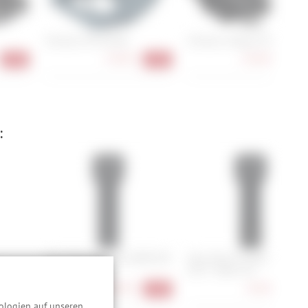
Shimano PD-EH500
Shimano Ultegra PD-R8000
74,90 €
144,90 €
-15%
-17%
-12
:
Abus Bordo Combo 6000C/90
Abus Bordo Combo 6000C/9
H
+ Halter SH
LED + Halter SH
88,90 €
94,90 €
-18%
-11%
-14
ologien auf unseren