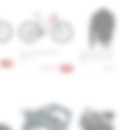
Cannondale Scalpel HT
GripGrab PACR Waterproof
Carbon 3
Lightweight Jacket
M
S, M, L
-17%
1.699,00 €
128,90 €
-15%
-28