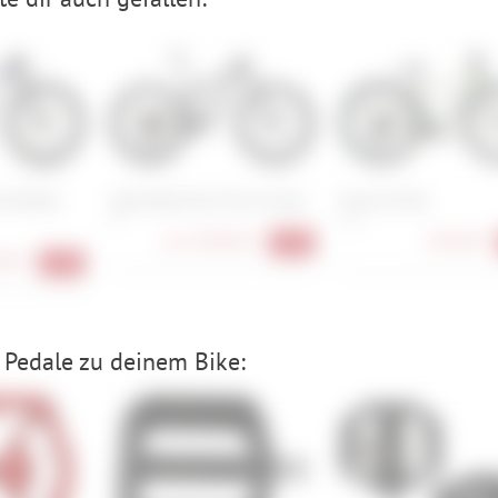
 Hardtail
Specialized Epic 8 Evo Comp
Kona Dr Dew
M
M , L
ab
2.699,00 €
829,00 €
-51%
00 €
-25%
Pedale zu deinem Bike: