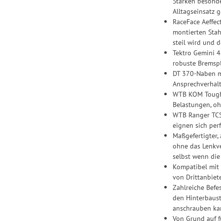
Stärken besonde
Alltagseinsatz 
RaceFace Aeffec
montierten Stah
steil wird und 
Tektro Gemini 
robuste Bremspl
DT 370-Naben mi
Ansprechverhalt
WTB KOM Tough i
Belastungen, oh
WTB Ranger TCS 
eignen sich per
Maßgefertigter,
ohne das Lenkve
selbst wenn die
Kompatibel mit 
von Drittanbiet
Zahlreiche Befe
den Hinterbaust
anschrauben kann
Von Grund auf f