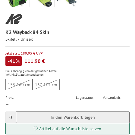
K2 Wayback 84 Skin
Skifell / Unisex
Jetzt statt 189,95 € UVP
-41%
111,90 €
Preis abhängig von der gewählten Größe
inkl. MwSt., zzgl.
Versandkosten
153-160 cm
167-174 cm
Preis:
Lagerstatus:
Versandzeit:
—
—
—
0
In den Warenkorb legen
Artikel auf die Wunschliste setzen