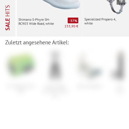
HITS
Specialized Propero 4,
Shimano S-Phyre SH-
SALE
-37%
white
RC903 Wide Road, white
233,90 €
Zuletzt angesehene Artikel:
K2 Wayback 84
Assos Mille
Nitro Rambler
Lib Te
Skin
GTS Bib Shorts
Dynam
S11