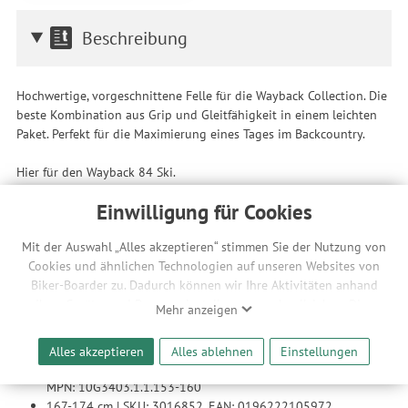
Beschreibung
Hochwertige, vorgeschnittene Felle für die Wayback Collection. Die
beste Kombination aus Grip und Gleitfähigkeit in einem leichten
Paket. Perfekt für die Maximierung eines Tages im Backcountry.
Hier für den Wayback 84 Ski.
Technische Änderungen und Irrtümer in Bild und Text vorbehalten.
Einwilligung für Cookies
Merkmale
Mit der Auswahl „Alles akzeptieren“ stimmen Sie der Nutzung von
Cookies und ähnlichen Technologien auf unseren Websites von
Biker-Boarder zu. Dadurch können wir Ihre Aktivitäten anhand
Ihrer Geräte- und Browsereinstellungen nachvollziehen. Dies
Gewicht (g): 248
Mehr anzeigen
ermöglicht es uns, anhand ihrer Interessen nutzungsbasierte
Skifell Material: Mohair/Nylon-Mix
Werbeanzeigen für Sie bereitzustellen sowie Funktionalitäten
Artikelnummern:
Alles akzeptieren
Alles ablehnen
Einstellungen
unserer Website sicherzustellen und stetig zu verbessern. Dabei
153-160 cm | SKU: 3016851, EAN: 0196222106016,
werden Ihre Daten auch an Drittanbieter und Werbepartner
MPN: 10G3403.1.1.153-160
weitergegeben. Die Verarbeitung erfolgt ausschließlich zum
167-174 cm | SKU: 3016852, EAN: 0196222105972,