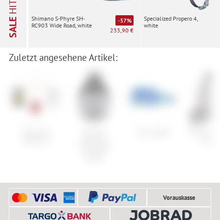
HITS
Specialized Propero 4,
Shimano S-Phyre SH-
SALE
-37%
white
RC903 Wide Road, white
233,90 €
Zuletzt angesehene Artikel:
Pieps Set
Volcom
Giro Grade
Burton Br
iProbe II
Alternate
Jacke
Insulated
Jacket
Vorauskasse