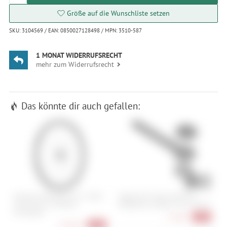
Größe auf die Wunschliste setzen
SKU: 3104569 / EAN: 0850027128498 / MPN: 3510-587
1 MONAT WIDERRUFSRECHT
mehr zum Widerrufsrecht
Das könnte dir auch gefallen:
Newmen Advanced G.34 - 700C /
Topeak UTF Multi-Mount für
M
12x142 mm / Shimano
integrierte Cockpits - Ext. 120 mm
S
Microspline
24,90 €
-17%
358,90 €
-26%