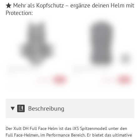
Mehr als Kopfschutz – ergänze deinen Helm mit
Protection:
POC VPD Air Torso
POC Oseus VPD Torso
F
S, M, L
S, M, L
M
167,90 €
128,90 €
-35%
-36%
Beschreibung
Der Xult DH Full Face Helm ist das iXS Spitzenmodell unter den
Full Face-Helmen, im Performance Bereich. Er bietet das ultimative