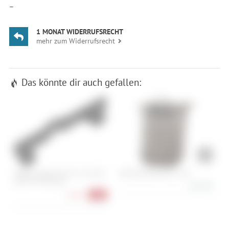
—
1 MONAT WIDERRUFSRECHT
mehr zum Widerrufsrecht
Das könnte dir auch gefallen:
Magura Adapter QM 45 - PM 180-
ORTLIEB Vario QL2.1 20 L
R
220 / PM 140-180
146,90 €
8,90 €
-11%