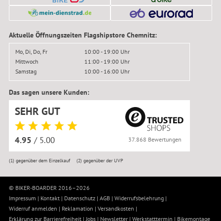
Aktuelle Öffnungszeiten Flagshipstore Chemnitz:
Mo, Di, Do, Fr
10:00 - 19:00 Uhr
Mittwoch
11:00 - 19:00 Uhr
Samstag
10:00 - 16:00 Uhr
Das sagen unsere Kunden:
SEHR GUT
4.95
/ 5.00
37.868 Bewertungen
(1)
gegenüber dem Einzelkauf
(2)
gegenüber der UVP
© BIKER-BOARDER 2016–2026
Impressum
|
Kontakt
|
Datenschutz
|
AGB
|
Widerrufsbelehrung
|
Widerruf anmelden
|
Reklamation
|
Versandkosten
|
Erklärung zur Barrierefreiheit
|
Jobs
|
Newsletter
|
Werkstatttermin
|
Bikemontage