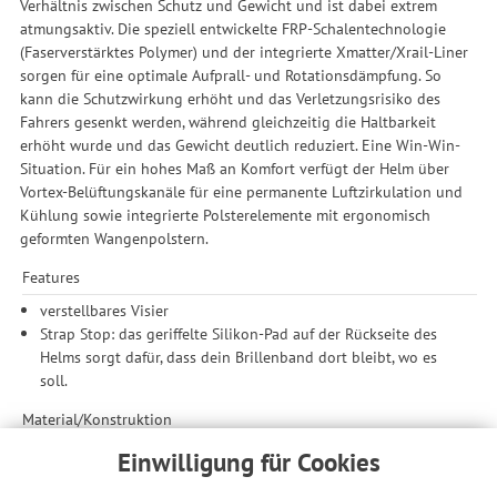
Verhältnis zwischen Schutz und Gewicht und ist dabei extrem
atmungsaktiv. Die speziell entwickelte FRP-Schalentechnologie
(Faserverstärktes Polymer) und der integrierte Xmatter/Xrail-Liner
sorgen für eine optimale Aufprall- und Rotationsdämpfung. So
kann die Schutzwirkung erhöht und das Verletzungsrisiko des
Fahrers gesenkt werden, während gleichzeitig die Haltbarkeit
erhöht wurde und das Gewicht deutlich reduziert. Eine Win-Win-
Situation. Für ein hohes Maß an Komfort verfügt der Helm über
Vortex-Belüftungskanäle für eine permanente Luftzirkulation und
Kühlung sowie integrierte Polsterelemente mit ergonomisch
geformten Wangenpolstern.
Features
verstellbares Visier
Strap Stop: das geriffelte Silikon-Pad auf der Rückseite des
Helms sorgt dafür, dass dein Brillenband dort bleibt, wo es
soll.
Material/Konstruktion
Faserverstärktes Polymer (FRP): erhöht die Schalenfestigkeit,
Einwilligung für Cookies
ohne das Gesamtgewicht zu erhöhen. FRP ist eine