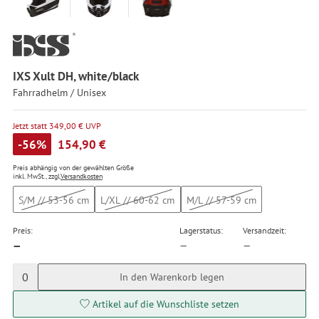
IXS Xult DH, white/black
Fahrradhelm / Unisex
Jetzt statt 349,00 € UVP
-56%
154,90 €
Preis abhängig von der gewählten Größe
inkl. MwSt., zzgl.
Versandkosten
S/M // 53-56 cm
L/XL // 60-62 cm
M/L // 57-59 cm
Preis:
Lagerstatus:
Versandzeit:
—
—
—
0
In den Warenkorb legen
Artikel auf die Wunschliste setzen