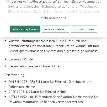
umweltbewusste Alternative zu Carbon und erhöht die
Mit der Auswahl „Alles akzeptieren“ stimmen Sie der Nutzung von
strukturelle Festigkeit, ohne unnötiges Volumen
Cookies und ähnlichen Technologien auf unseren Websites von
hinzuzufügen.
Biker-Boarder zu. Dadurch können wir Ihre Aktivitäten anhand
X-Matter/X-Rail: Aufprall dämpfender Absorbator, strategisch
Ihrer Geräte- und Browsereinstellungen nachvollziehen. Dies
Mehr anzeigen
geformt und positioniert, um Kopfverletzungen zu
ermöglicht es uns, anhand ihrer Interessen nutzungsbasierte
minimieren.
Werbeanzeigen für Sie bereitzustellen sowie Funktionalitäten
Alles akzeptieren
Alles ablehnen
Einstellungen
unserer Website sicherzustellen und stetig zu verbessern. Dabei
Belüftung
werden Ihre Daten auch an Drittanbieter und Werbepartner
Vortex: Belüftungskanäle lassen kühle Luft durch und
weitergegeben. Die Verarbeitung erfolgt ausschließlich zum
gewährleisten eine konstante Luftzirkulation. Warme Luft und
Zwecke der Einbindung von Streaming-Inhalten und der
Feuchtigkeit verlässt das System durch grosszügige Auslässe.
Durchführung von statistischer Analyse, Reichweitenmessungen,
Produktempfehlungen und nutzungsbasierter Werbung.
Anpassung / Polster
Informationen zu den einzelnen Funktionen, den Drittanbietern
herausnehmbare, waschbare Polster
und der Speicherdauer finden Sie unter Einstellungen. Diese
Einwilligung ist freiwillig, für die Nutzung unserer Website nicht
Zertifizierung
erforderlich und gilt, bis sie widerrufen wird. Sie können Ihre
DIN EN 1078 (CE): EU-Norm für Fahrrad-, Skateboard- und
Einwilligung unter Einstellungen lediglich für bestimmte
Rollerskate-Helme
Drittanbieter erteilen und jederzeit für die Zukunft widerrufen.
CPSC 1203: US-Norm für Fahrrad-Helme
ASTM F1952-10: US-Standard-Spezifikation für Helme, die für
Downhill Mountainbike-Rennen verwendet werden