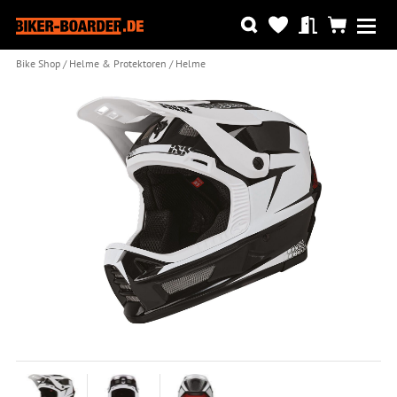
Bike Shop
Helme & Protektoren
Helme