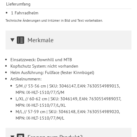
Lieferumfang
1 Fahrradhelm
Technische Änderungen und Irrtümer in Bild und Text vorbehalten.
Merkmale
Einsatzzweck: Downhill und MTB
Kopfschutz System: nicht vorhanden
Helm Ausführung: Fullface (fester Kinnbügel)
Artikelnummern:
S/M // 53-56 cm | SKU: 3046147, EAN: 7630554989013,
MPN: IX-HLT-1510/77/S/M
L/XL // 60-62 cm | SKU: 3046149, EAN: 7630554989037,
MPN: IX-HLT-1510/77/L/XL
M/L // 57-59 cm | SKU: 3046148, EAN: 7630554989020,
MPN: IX-HLT-1510/77/M/L