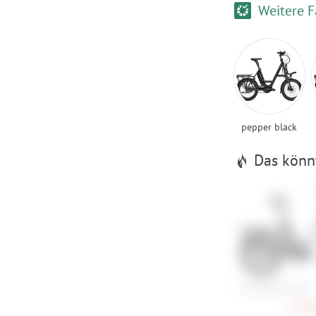
Weitere F
pepper black
Das könnt
i:SY XXL E5 ZR F
3.509,