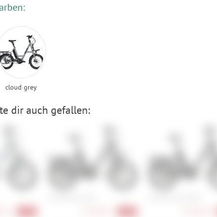
arben:
cloud grey
e dir auch gefallen:
i:SY XXL E5 ZR F
i:SY XXL E5 ZR RT
00 €
3.509,00 €
3.509,00 €
-20%
-20%