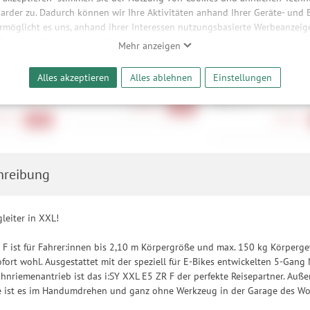
arder zu. Dadurch können wir Ihre Aktivitäten anhand Ihrer Geräte- und
ermöglicht es uns, anhand ihrer Interessen nutzungsbasierte Werbeanzeigen
 Funktionalitäten unserer Website sicherzustellen und stetig zu verbesser
Mehr anzeigen
bieter und Werbepartner weitergegeben. Die Verarbeitung erfolgt aussch
reaming-Inhalten und der Durchführung von statistischer Analyse, Reic
Alles akzeptieren
Alles ablehnen
Einstellungen
und nutzungsbasierter Werbung. Informationen zu den einzelnen Funkti
12K/180 +
Abus Amparo 4650SL NR OE
Abus Bordo 6000K/90 
 Speicherdauer finden Sie unter Einstellungen. Diese Einwilligung ist freiwi
Halter SH
26,90 €
-23%
e nicht erforderlich und gilt, bis sie widerrufen wird. Sie können Ihre E
90 €
79,90 €
-20%
h für bestimmte Drittanbieter erteilen und jederzeit für die Zukunft wider
hreibung
leiter in XXL!
 F ist für Fahrer:innen bis 2,10 m Körpergröße und max. 150 kg Körperge
ort wohl. Ausgestattet mit der speziell für E-Bikes entwickelten 5-Ga
hnriemenantrieb ist das i:SY XXL E5 ZR F der perfekte Reisepartner. Au
le ist es im Handumdrehen und ganz ohne Werkzeug in der Garage des Wo