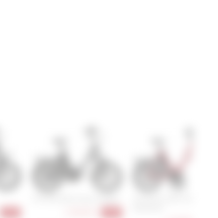
i:SY N3.8 ZR CX Auto Comfort
i:SY XXL E5 ZR F CX
Adventure
4.309,00 €
-20%
-20%