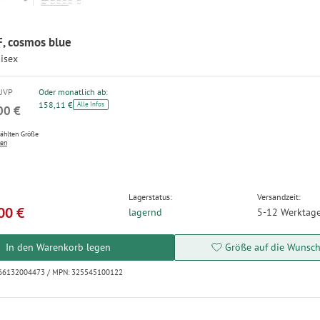
F, cosmos blue
isex
 UVP
Oder monatlich ab:
158,11 €
Alle Infos
00 €
wählten Größe
ten
Lagerstatus:
Versandzeit:
00 €
lagernd
5-12 Werktag
In den Warenkorb legen
Größe auf die Wunschl
066132004473 / MPN: 325545100122