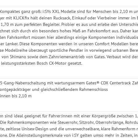
s Kompaktes ganz groß: i:SYs XXL Modelle sind für Menschen bis 2,10 m un
er mit KLICKfix hält deinen Rucksack, Einkauf oder Vierbeiner immer im B
 1,70 m zum perfekten Begleiter. Probier es aus und erlebe den Unterschi
ichnet sich durch ein besonders hohes Maß an Fahrkomfort aus. Daher ka
en Fahrkomfort müssen hier allerdings einige Komponenten individualis
er Lenker. Diese Komponenten werden in unseren Comfort Modellen bereit
ese Modellreihe überzeugt sportliche Pendler in vorwiegend urbanen Berei
 von Shimano sowie dem Zahnriemenantrieb von Gates. Verbaut wird der
 leistungsstärksten Bosch CX-Motor gesetzt.
5-Gang-Nabenschaltung mit wartungsarmem Gates® CDX Centertrack Za
Frontgepäckträger und gleichschließendem Rahmenschloss
:innen bis 2,10 m
n sind ideal geeignet für Fahrer:innen mit einer Körpergröße zwischen 
 Die Rahmenkomponenten wie Steuerrohr, Sitzrohr, Oberrohrlänge, Rohrd
te, zeitlose Unisex-Design und die unverwechselbare, klare Rahmenform mi
one. Die Alleinstellungsmerkmale von i:SY gelten umso mehr in Zeiten, i