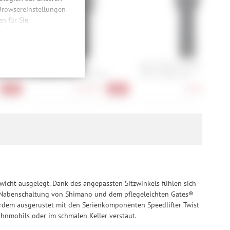
 Browsereinstellungen
 für Sie
n. Dabei werden Ihre
ließlich zum Zwecke
hweitenmessungen,
onen, den
+
Abus Bordo Granit
Abus Bordo Combo 6000C/9
llig, für die
6500K/120 + Halter SH
LED + Halter SH
inwilligung unter
164,90 €
94,90 €
-20%
-18%
-14
rufen.
wicht ausgelegt. Dank des angepassten Sitzwinkels fühlen sich
ng Nabenschaltung von Shimano und dem pflegeleichten Gates®
ßerdem ausgerüstet mit den Serienkomponenten Speedlifter Twist
hnmobils oder im schmalen Keller verstaut.