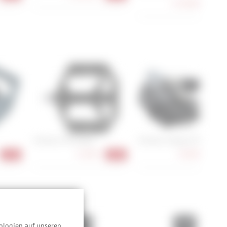
4.149,00 €
-20
Shimano PD-GR400
Shimano Ultegra PD-R8000
52,90 €
144,90 €
-17%
-20%
-12
:
ologien auf unseren