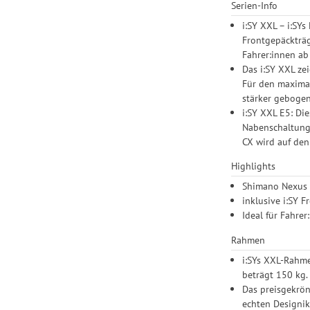
Serien-Info
i:SY XXL – i:SY
Frontgepäckträg
Fahrer:innen ab
Das i:SY XXL ze
Für den maximal
stärker gebogen
i:SY XXL E5: Di
Nabenschaltung
CX wird auf den
Highlights
Shimano Nexus 
inklusive i:SY 
Ideal für Fahrer
Rahmen
i:SYs XXL-Rahme
beträgt 150 kg.
Das preisgekrön
echten Designik