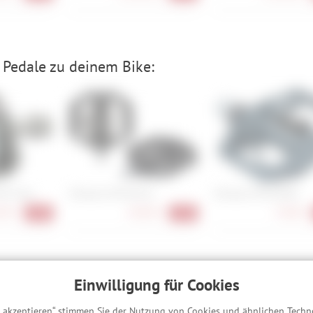
Pedale zu deinem Bike:
00 Titan
Shimano PD-EH510
Shimano PD-EH500
90 €
84,90 €
74,90 €
-18%
-15%
was dir wichtig ist – mit dem passenden Schloss
Einwilligung für Cookies
s akzeptieren“ stimmen Sie der Nutzung von Cookies und ähnlichen Techn