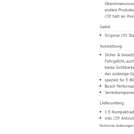
Überdimensional
andere Produkte
i:SY hält an ih
Gabel
Original i:SY St
Ausstattung
Sicher & belast
Fahrgefühl, auc
beste Sichtbark
das zulässige G
speziell für E
Bosch Performa
Serienkomponent
Lieferumfang
1 E-Kompaktra
inkl. i:SY Antir
Technische Änderungen u