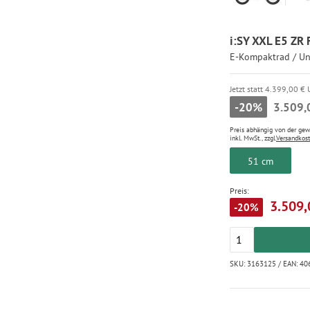
i:SY XXL E5 ZR 
E-Kompaktrad / Un
Jetzt statt 4.399,00 €
-20%
3.509,
Preis abhängig von der ge
inkl. MwSt., zzgl.
Versandkos
51 cm
Preis:
3.509,
-20%
SKU: 3163125 / EAN: 4