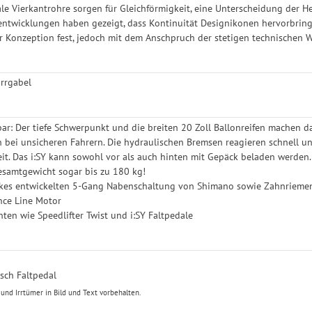
e Vierkantrohre sorgen für Gleichförmigkeit, eine Unterscheidung der He
ntwicklungen haben gezeigt, dass Kontinuität Designikonen hervorbringt 
rer Konzeption fest, jedoch mit dem Anschpruch der stetigen technischen 
arrgabel
bar: Der tiefe Schwerpunkt und die breiten 20 Zoll Ballonreifen machen da
h bei unsicheren Fahrern. Die hydraulischen Bremsen reagieren schnell u
eit. Das i:SY kann sowohl vor als auch hinten mit Gepäck beladen werden
esamtgewicht sogar bis zu 180 kg!
-Bikes entwickelten 5-Gang Nabenschaltung von Shimano sowie Zahnrieme
nce Line Motor
en wie Speedlifter Twist und i:SY Faltpedale
d
utsch Faltpedal
nd Irrtümer in Bild und Text vorbehalten.