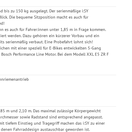
d bis zu 150 kg ausgelegt. Der serienmäßige i:SY
lick. Die bequeme Sitzposition macht es auch für
ed!
nn es auch für Fahrer:innen unter 1,85 m in Frage kommen.
iert werden. Dazu gehören ein kürzerer Vorbau und ein
s serienmäßig verbaut. Eine Probefahrt lohnt sich!
chen mit einer speziell für E-Bikes entwickelten 5-Gang
 Bosch Performance Line Motor. Bei dem Modell XXL E5 ZR F
hnriemenantrieb
1,85 m und 2,10 m. Das maximal zulässige Körpergewicht
urchmesser sowie Radstand sind entsprechend angepasst.
t tiefem Einstieg und Tragegriff machen das i:SY zu einer
n denen Fahrraddesign austauschbar geworden ist.