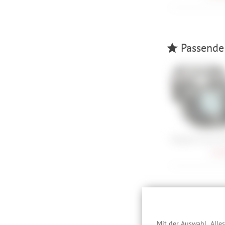
Passende 
Magped Gravel 2
154,
Schütze, 
Mit der Auswahl „Alle