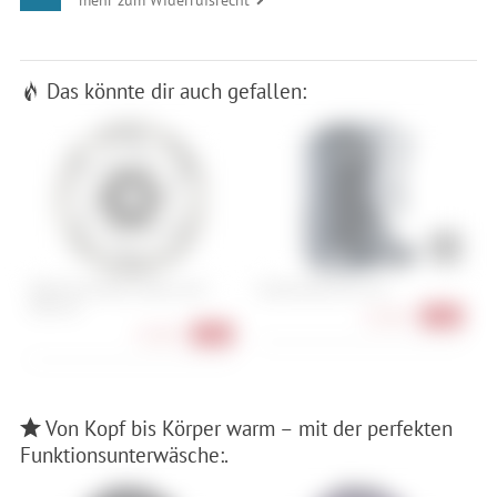
Das könnte dir auch gefallen:
SRAM HS2 Rotor Center Lock -
Deuter Race Air 14+3
W
180 mm
81,90 €
-29%
31,90 €
-49%
Von Kopf bis Körper warm – mit der perfekten
Funktionsunterwäsche:.