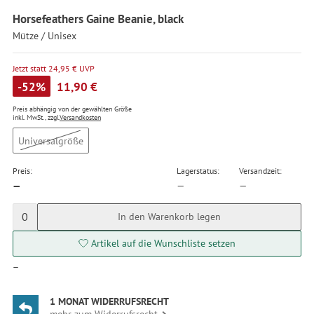
Horsefeathers Gaine Beanie, black
Mütze / Unisex
Jetzt statt 24,95 € UVP
-52%
11,90 €
Preis abhängig von der gewählten Größe
inkl. MwSt., zzgl.
Versandkosten
Universalgröße
Preis:
Lagerstatus:
Versandzeit:
—
—
—
0
In den Warenkorb legen
Artikel auf die Wunschliste setzen
—
1 MONAT WIDERRUFSRECHT
mehr zum Widerrufsrecht