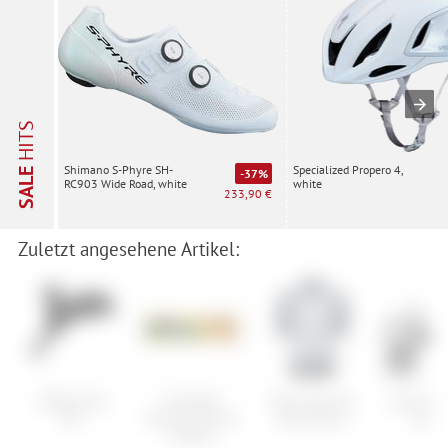
HITS
Specialized Propero 4,
Shimano S-Phyre SH-
SALE
-37%
white
RC903 Wide Road, white
233,90 €
Zuletzt angesehene Artikel:
SRAM Code
PowerBar
POC Essential
Cube Reac
RSC
Natural Protein
Road Jersey
Hybri
(Vegan)