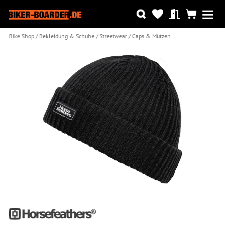
Bike Shop
Bekleidung & Schuhe
Streetwear
Caps & Mützen