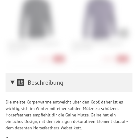
ION Baselayer Tee Longsleeve
ION Baselayer Tee Longsleeve
O
Merino Men
Merino Men
C
S, M, L, XL
XL
M
27,90 €
27,90 €
-72%
-72%
Beschreibung
Die meiste Körperwärme entweicht über den Kopf, daher ist es
wichtig, sich im Winter mit einer soliden Mütze zu schützen.
Horsefeathers empfiehlt dir die Gaine Mütze. Gaine hat ein
einfaches Design, mit dem einzigen dekorativen Element darauf -
dem dezenten Horsefeathers-Webetikett.