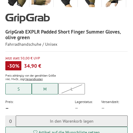
GripGrab EXPLR Padded Short Finger Summer Gloves,
olive green
Fahrradhandschuhe / Unisex
Jetzt statt 50,00 € UVP
-30%
34,90 €
Preis abhängig von der gewählten Größe
inkl. MwSt., zzgl.
Versandkosten
S
M
L
Preis:
Lagerstatus:
Versandzeit:
—
—
—
0
In den Warenkorb legen
Artikel auf die Wunschliste setzen