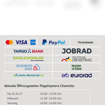
Burton Genesis
Arbor Swoon
Specialized
ION Bike J
Epic 8 Evo
Ionic SS
Vorauskasse
Aktuelle Öffnungszeiten Flagshipstore Chemnitz:
Mo, Di, Do, Fr
10:00 - 19:00 Uhr
Mittwoch
11:00 - 19:00 Uhr
Samstag
10:00 - 16:00 Uhr