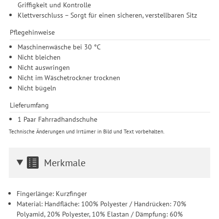
Griffigkeit und Kontrolle
erforderlich und gilt, bis sie widerrufen wird. Sie können Ihre
Klettverschluss – Sorgt für einen sicheren, verstellbaren Sitz
Einwilligung unter Einstellungen lediglich für bestimmte
Drittanbieter erteilen und jederzeit für die Zukunft widerrufen.
Pflegehinweise
Maschinenwäsche bei 30 °C
Nicht bleichen
Nicht auswringen
Nicht im Wäschetrockner trocknen
Nicht bügeln
Lieferumfang
1 Paar Fahrradhandschuhe
Technische Änderungen und Irrtümer in Bild und Text vorbehalten.
Merkmale
Fingerlänge: Kurzfinger
Material: Handfläche: 100% Polyester / Handrücken: 70%
Polyamid, 20% Polyester, 10% Elastan / Dämpfung: 60%