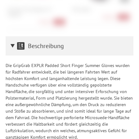
Pit Viper The Originals 2.0
POC Aspire
S
Regular
98,90 €
-42%
74,90 €
-25%
Beschreibung
Die GripGrab EXPLR Padded Short Finger Summer Gloves wurden
für Radfahrer entwickelt, die bei längeren Fahrten Wert auf
höchsten Komfort und langanhaltende Leistung legen. Diese
Handschuhe verfügen über eine vollständig gepolsterte
Handfläche, die sorgfältig und unter intensiver Erforschung von
Polstermaterial, Form und Platzierung hergestellt wurde. Sie bieten
eine außergewöhnliche Dämpfung, um den Druck zu reduzieren
und Stöße zu absorbieren, und sind somit ideal für lange Tage auf
dem Fahrrad. Die hochwertige perforierte Microsuede-Handfläche
verbessert die Haltbarkeit und fördert gleichzeitig die
Luftzirkulation, wodurch ein weiches, atmungsaktives Gefühl für
ganztägigen Komfort ermöglicht wird.