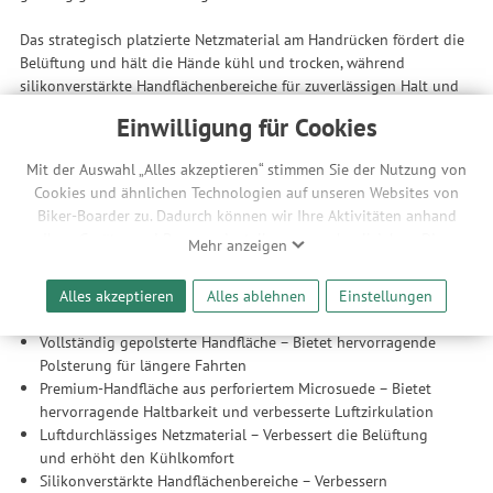
Das strategisch platzierte Netzmaterial am Handrücken fördert die
Belüftung und hält die Hände kühl und trocken, während
silikonverstärkte Handflächenbereiche für zuverlässigen Halt und
Kontrolle sorgen. Der Klettverschluss ermöglicht einen sicheren,
Einwilligung für Cookies
verstellbaren Sitz, der auf deine Vorlieben zugeschnitten ist, und
der integrierte Schweißwischer bietet eine bequeme Möglichkeit,
Mit der Auswahl „Alles akzeptieren“ stimmen Sie der Nutzung von
Schweiß schnell aus dem Gesicht zu wischen oder die Brille zu
Cookies und ähnlichen Technologien auf unseren Websites von
reinigen. Diese Handschuhe sind so konzipiert, dass sie Kilometer
Biker-Boarder zu. Dadurch können wir Ihre Aktivitäten anhand
für Kilometer für ein gepolstertes, komfortables Fahrgefühl sorgen.
Ihrer Geräte- und Browsereinstellungen nachvollziehen. Dies
Mehr anzeigen
Sie bieten zuverlässige Leistung und raffinierten Komfort für jedes
ermöglicht es uns, anhand ihrer Interessen nutzungsbasierte
Abenteuer bei warmem Wetter.
Werbeanzeigen für Sie bereitzustellen sowie Funktionalitäten
Alles akzeptieren
Alles ablehnen
Einstellungen
unserer Website sicherzustellen und stetig zu verbessern. Dabei
Features
werden Ihre Daten auch an Drittanbieter und Werbepartner
Vollständig gepolsterte Handfläche – Bietet hervorragende
weitergegeben. Die Verarbeitung erfolgt ausschließlich zum
Polsterung für längere Fahrten
Zwecke der Einbindung von Streaming-Inhalten und der
Premium-Handfläche aus perforiertem Microsuede – Bietet
Durchführung von statistischer Analyse, Reichweitenmessungen,
hervorragende Haltbarkeit und verbesserte Luftzirkulation
Produktempfehlungen und nutzungsbasierter Werbung.
Luftdurchlässiges Netzmaterial – Verbessert die Belüftung
Informationen zu den einzelnen Funktionen, den Drittanbietern
und erhöht den Kühlkomfort
und der Speicherdauer finden Sie unter Einstellungen. Diese
Silikonverstärkte Handflächenbereiche – Verbessern
Einwilligung ist freiwillig, für die Nutzung unserer Website nicht