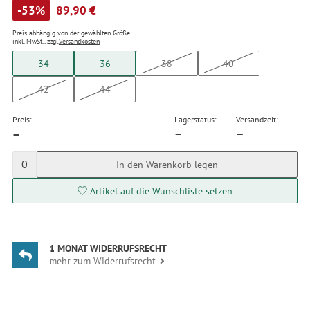
-53%
89,90 €
Preis abhängig von der gewählten Größe
inkl. MwSt., zzgl.
Versandkosten
34
36
38
40
42
44
Preis:
Lagerstatus:
Versandzeit:
—
—
—
0
In den Warenkorb legen
Artikel auf die Wunschliste setzen
—
1 MONAT WIDERRUFSRECHT
mehr zum Widerrufsrecht