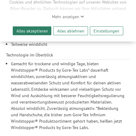
Cookies und ähnlichen Technologien auf unseren Websites von
Anpassbarer Saum mit Kordelzug
Biker-Boarder zu. Dadurch können wir Ihre Aktivitäten anhand
Reflektierende Details an Oberarmen, Brust und Rücken
Ihrer Geräte- und Browsereinstellungen nachvollziehen. Dies
Mehr anzeigen
ermöglicht es uns, anhand ihrer Interessen nutzungsbasierte
Material
Werbeanzeigen für Sie bereitzustellen sowie Funktionalitäten
Alles akzeptieren
Alles ablehnen
Einstellungen
Hoch atmungsaktive, schnell trocknende Materialien
unserer Website sicherzustellen und stetig zu verbessern. Dabei
Wasserresistent
werden Ihre Daten auch an Drittanbieter und Werbepartner
Teilweise winddicht
weitergegeben. Die Verarbeitung erfolgt ausschließlich zum
Zwecke der Einbindung von Streaming-Inhalten und der
Technologie im Überblick
Durchführung von statistischer Analyse, Reichweitenmessungen,
Gemacht für trockene und windige Tage, bieten
Produktempfehlungen und nutzungsbasierter Werbung.
Windstopper® Products by Gore‑Tex Labs* dauerhaft
Informationen zu den einzelnen Funktionen, den Drittanbietern
winddichten, zuverlässig atmungsaktiven und
und der Speicherdauer finden Sie unter Einstellungen. Diese
wasserabweisenden Schutz und Komfort für deinen aktiven
Einwilligung ist freiwillig, für die Nutzung unserer Website nicht
Lebensstil. Entdecke wirksamen und vielseitigen Schutz vor
erforderlich und gilt, bis sie widerrufen wird. Sie können Ihre
Wind und Auskühlung mit besserer Feuchtigkeitsregulierung
Einwilligung unter Einstellungen lediglich für bestimmte
und verantwortungsbewusst produzierten Materialien.
Drittanbieter erteilen und jederzeit für die Zukunft widerrufen.
Absolut winddicht. Zuverlässig atmungsaktiv. *Bekleidung
und Handschuhe, die bisher zum Gore-Tex Infinium
Windstopper® Produktsortiment gehört haben, heißen jetzt
Windstopper® Products by Gore‑Tex Labs.