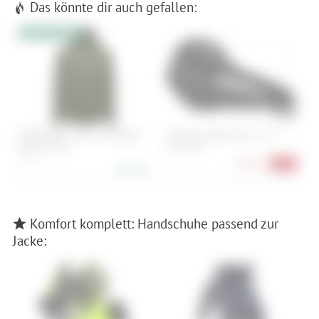
Das könnte dir auch gefallen:
10% Extrarabatt
GOREWEAR Lupra Windstopper
Cube Acid Sattel Venec - S/M
G
Jacke Damen
(140 mm)
34, 36
34
38,90 €
-22%
199,95 €
Komfort komplett: Handschuhe passend zur
Jacke: