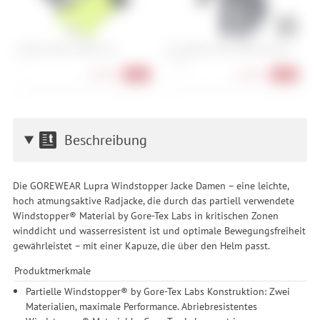
Endura Strike Handschuh
Fox Defend Wind Offroad Glove
R
S
S, L, XXL
7,
29,90 €
29,90 €
-46%
-40%
Beschreibung
Die GOREWEAR Lupra Windstopper Jacke Damen – eine leichte,
hoch atmungsaktive Radjacke, die durch das partiell verwendete
Windstopper® Material by Gore-Tex Labs in kritischen Zonen
winddicht und wasserresistent ist und optimale Bewegungsfreiheit
gewährleistet – mit einer Kapuze, die über den Helm passt.
Produktmerkmale
Partielle Windstopper® by Gore-Tex Labs Konstruktion: Zwei
Materialien, maximale Performance. Abriebresistentes