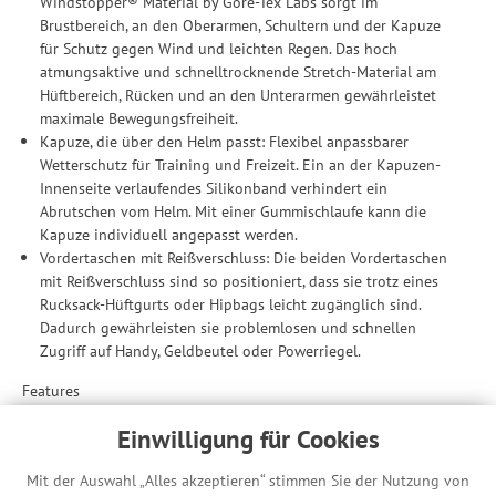
Windstopper® Material by Gore-Tex Labs sorgt im
Brustbereich, an den Oberarmen, Schultern und der Kapuze
für Schutz gegen Wind und leichten Regen. Das hoch
atmungsaktive und schnelltrocknende Stretch-Material am
Hüftbereich, Rücken und an den Unterarmen gewährleistet
maximale Bewegungsfreiheit.
Kapuze, die über den Helm passt: Flexibel anpassbarer
Wetterschutz für Training und Freizeit. Ein an der Kapuzen-
Innenseite verlaufendes Silikonband verhindert ein
Abrutschen vom Helm. Mit einer Gummischlaufe kann die
Kapuze individuell angepasst werden.
Vordertaschen mit Reißverschluss: Die beiden Vordertaschen
mit Reißverschluss sind so positioniert, dass sie trotz eines
Rucksack-Hüftgurts oder Hipbags leicht zugänglich sind.
Dadurch gewährleisten sie problemlosen und schnellen
Zugriff auf Handy, Geldbeutel oder Powerriegel.
Features
Geklebte Nähte im Kopf- und Schulterbereich
Einwilligung für Cookies
Radspezifisch vorgeformte Ellenbogenpartie
Teilweise dehnbare Ärmelmanschette
Mit der Auswahl „Alles akzeptieren“ stimmen Sie der Nutzung von
Leicht verlängerte Rückenpartie