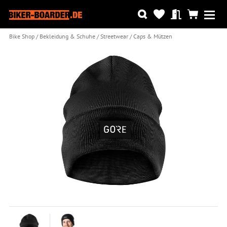
Bike Shop
Bekleidung & Schuhe
Streetwear
Caps & Mützen