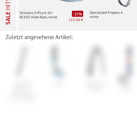
HITS
Specialized Propero 4,
Shimano S-Phyre SH-
SALE
-37%
white
RC903 Wide Road, white
233,90 €
Zuletzt angesehene Artikel:
Cube RFR
Nitro
Specialized
Maloj
Teleskop-
Trigger
Waldbie
Sattelstütze
Pro 2.0 Inside