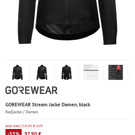
GOREWEAR Stream Jacke Damen, black
Radjacke / Damen
Jetzt statt 219,95 € UVP
-55%
97,90 €