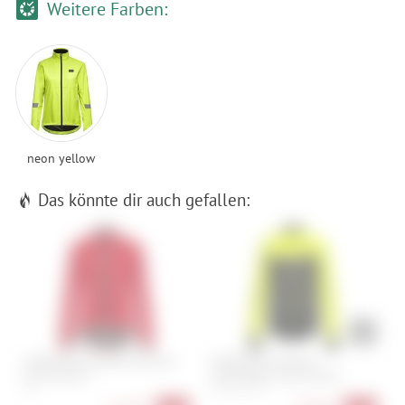
Weitere Farben:
neon yellow
Das könnte dir auch gefallen:
GOREWEAR Spinshift Gore-Tex
GOREWEAR Phantom
G
Jacke Damen
Windstopper Jacke Damen
34
44
XXS, XS, S, M, L