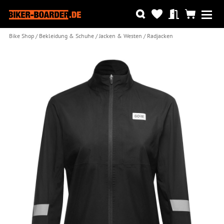
Bike Shop
Bekleidung & Schuhe
Jacken & Westen
Radjacken