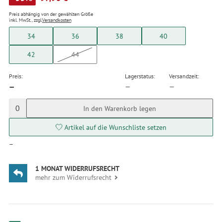
Preis abhängig von der gewählten Größe
inkl. MwSt., zzgl.
Versandkosten
34
36
38
40
42
44
Preis:
Lagerstatus:
Versandzeit:
—
—
—
0
In den Warenkorb legen
Artikel auf die Wunschliste setzen
—
1 MONAT WIDERRUFSRECHT
mehr zum Widerrufsrecht