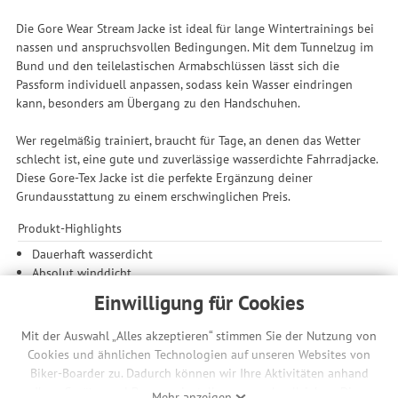
Die Gore Wear Stream Jacke ist ideal für lange Wintertrainings bei
nassen und anspruchsvollen Bedingungen. Mit dem Tunnelzug im
Bund und den teilelastischen Armabschlüssen lässt sich die
Passform individuell anpassen, sodass kein Wasser eindringen
kann, besonders am Übergang zu den Handschuhen.
Wer regelmäßig trainiert, braucht für Tage, an denen das Wetter
schlecht ist, eine gute und zuverlässige wasserdichte Fahrradjacke.
Diese Gore-Tex Jacke ist die perfekte Ergänzung deiner
Grundausstattung zu einem erschwinglichen Preis.
Produkt-Highlights
Dauerhaft wasserdicht
Absolut winddicht
Extrem atmungsaktiv
Einwilligung für Cookies
Für jedes Wetter
Entwickelt für Radfahren
Mit der Auswahl „Alles akzeptieren“ stimmen Sie der Nutzung von
Gewicht: 185 Gramm
Cookies und ähnlichen Technologien auf unseren Websites von
Biker-Boarder zu. Dadurch können wir Ihre Aktivitäten anhand
Features
Ihrer Geräte- und Browsereinstellungen nachvollziehen. Dies
Mehr anzeigen