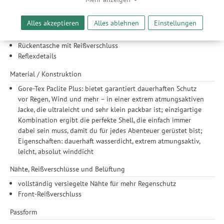
Radspezifischer Schnitt mit verlängerter Rückenpartie
ermöglicht es uns, anhand ihrer Interessen nutzungsbasierte
Stehkragen
Werbeanzeigen für Sie bereitzustellen sowie Funktionalitäten
Alles akzeptieren
Alles ablehnen
Einstellungen
Verstellbarer Saum mit Kordelzug
unserer Website sicherzustellen und stetig zu verbessern. Dabei
Teilelastischer Ärmelabschluss
werden Ihre Daten auch an Drittanbieter und Werbepartner
Rückentasche mit Reißverschluss
weitergegeben. Die Verarbeitung erfolgt ausschließlich zum
Reflexdetails
Zwecke der Einbindung von Streaming-Inhalten und der
Durchführung von statistischer Analyse, Reichweitenmessungen,
Material / Konstruktion
Produktempfehlungen und nutzungsbasierter Werbung.
Gore-Tex Paclite Plus: bietet garantiert dauerhaften Schutz
Informationen zu den einzelnen Funktionen, den Drittanbietern
vor Regen, Wind und mehr – in einer extrem atmungsaktiven
und der Speicherdauer finden Sie unter Einstellungen. Diese
Jacke, die ultraleicht und sehr klein packbar ist; einzigartige
Einwilligung ist freiwillig, für die Nutzung unserer Website nicht
Kombination ergibt die perfekte Shell, die einfach immer
erforderlich und gilt, bis sie widerrufen wird. Sie können Ihre
dabei sein muss, damit du für jedes Abenteuer gerüstet bist;
Einwilligung unter Einstellungen lediglich für bestimmte
Eigenschaften: dauerhaft wasserdicht, extrem atmungsaktiv,
Drittanbieter erteilen und jederzeit für die Zukunft widerrufen.
leicht, absolut winddicht
Nähte, Reißverschlüsse und Belüftung
vollständig versiegelte Nähte für mehr Regenschutz
Front-Reißverschluss
Passform