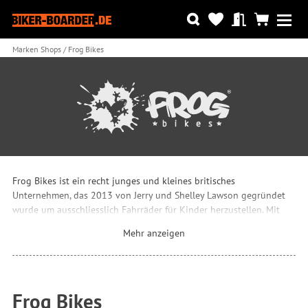
Marken Shops
Frog Bikes
Frog Bikes ist ein recht junges und kleines britisches
Unternehmen, das 2013 von Jerry und Shelley Lawson gegründet
wurde um ausschliesslich Fahrräder für Kinder herzustellen. Mit
einem leichten Fahrrad fällt es Kindern auch leichter das
Mehr anzeigen
Radfahren zu lernen. Es macht den Kleinen mehr Spaß und
Fortschritte stellen sich schneller ein. Bis dato war nur leider die
Auswahl an solchen Kinderräder recht überschaubar. Daher
entschlossen sich die Lawsons diesen Zustand zu ändern und
Frog Bikes
entwickeln und produzieren seither äußerst leichte Bikes, die in