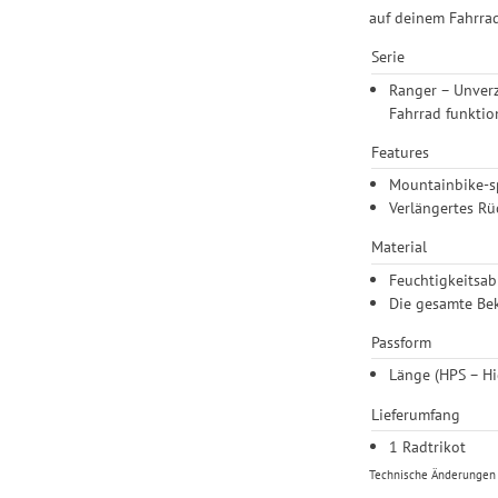
auf deinem Fahrra
Serie
Ranger – Unverz
Fahrrad funktion
Features
Mountainbike-sp
Verlängertes Rü
Material
Feuchtigkeitsab
Die gesamte Bek
Passform
Länge (HPS – Hi
Lieferumfang
1 Radtrikot
Technische Änderungen u