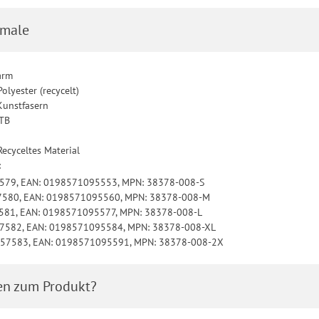
male
arm
olyester (recycelt)
Kunstfasern
MTB
Recyceltes Material
:
7579, EAN: 0198571095553, MPN: 38378-008-S
57580, EAN: 0198571095560, MPN: 38378-008-M
7581, EAN: 0198571095577, MPN: 38378-008-L
57582, EAN: 0198571095584, MPN: 38378-008-XL
3157583, EAN: 0198571095591, MPN: 38378-008-2X
en zum Produkt?