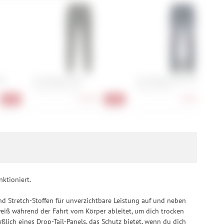
rufen.
nt
Fox Ranger Pant
Fox Ranger Pant Tactile
28, 30, 34, 36, 38
28, 30, 32, 36
75,90 €
78,90 €
-32%
-31%
-34
ktioniert.
nd Stretch-Stoffen für unverzichtbare Leistung auf und neben
weiß während der Fahrt vom Körper ableitet, um dich trocken
ßlich eines Drop-Tail-Panels, das Schutz bietet, wenn du dich