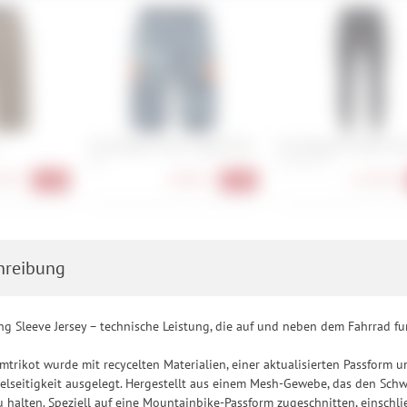
h für bestimmte Drittanbieter erteilen und jederzeit für die Zukunft wider
Fox Ranger Short Image Print
Fox Womens Flexair Pa
28
6, 8, 10, 12
90 €
58,90 €
112,90 €
-31%
-35%
hreibung
g Sleeve Jersey – technische Leistung, die auf und neben dem Fahrrad fun
trikot wurde mit recycelten Materialien, einer aktualisierten Passform u
elseitigkeit ausgelegt. Hergestellt aus einem Mesh-Gewebe, das den Sch
 halten. Speziell auf eine Mountainbike-Passform zugeschnitten, einschlie