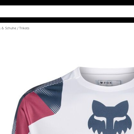
g & Schuhe
Trikots