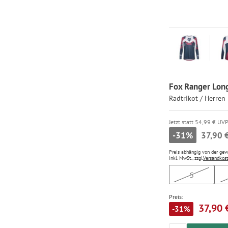
Fox Ranger Long
Radtrikot / Herren
Jetzt statt 54,99 € UV
-31%
37,90 
Preis abhängig von der ge
inkl. MwSt., zzgl.
Versandkos
S
Preis:
37,90 
-31%