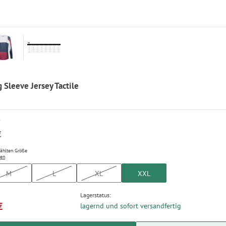
 Sleeve Jersey Tactile
P
€
wählten Größe
ten
M
L
XL
XXL
Lagerstatus:
€
lagernd und sofort versandfertig