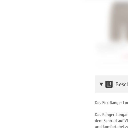
Einstellungen lediglic
Fox Flexair Short
28, 30, 32, 38
75,
Besc
Das Fox Ranger Lon
Das Ranger Langarm
dem Fahrrad auf Vi
und komfortabel zu