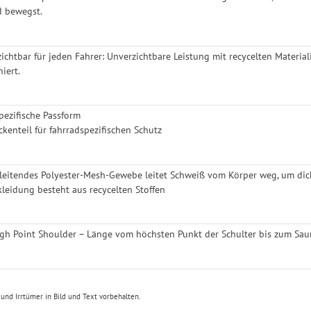
d bewegst.
ichtbar für jeden Fahrer: Unverzichtbare Leistung mit recycelten Materia
iert.
ezifische Passform
ckenteil für fahrradspezifischen Schutz
leitendes Polyester-Mesh-Gewebe leitet Schweiß vom Körper weg, um dic
leidung besteht aus recycelten Stoffen
gh Point Shoulder – Länge vom höchsten Punkt der Schulter bis zum Saum
nd Irrtümer in Bild und Text vorbehalten.