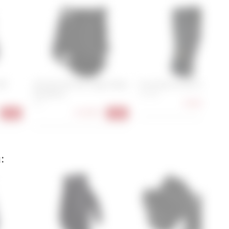
3DF
IXS Hex Pull-Over Upper Body
Fox Enduro Knee Sleeve
Protective
XL, XXL
50,90 €
S, L
-36
114,90 €
-25%
-28%
: