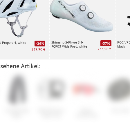
Shimano S-Phyre SH-
POC VPD 
d Propero 4, white
-37%
-26%
RC903 Wide Road, white
black
233,90 €
139,90 €
sehene Artikel:
Schwalbe Big
ORTLIEB Sport-
Oakley
Giro Cielo
Betty
Roller City
Corridor SQ