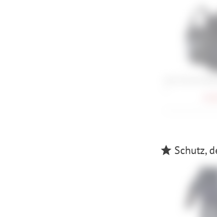
Evoc Torso Protec
L
158,
Schutz, d