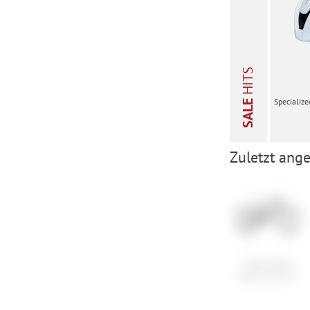
HITS
Specialize
SALE
Zuletzt ange
Cube Stereo
Hybrid One22