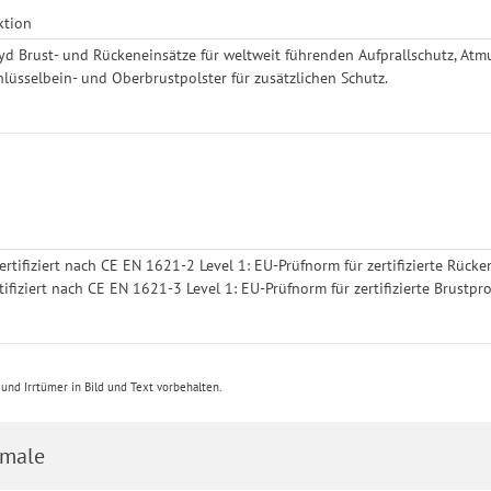
ktion
yd Brust- und Rückeneinsätze für weltweit führenden Aufprallschutz, Atmu
üsselbein- und Oberbrustpolster für zusätzlichen Schutz.
ertifiziert nach CE EN 1621-2 Level 1: EU-Prüfnorm für zertifizierte Rück
tifiziert nach CE EN 1621-3 Level 1: EU-Prüfnorm für zertifizierte Brustpr
nd Irrtümer in Bild und Text vorbehalten.
male