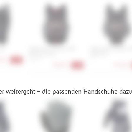
tor
Leatt Chest Protector 3DF
Leatt Chest Protector 
AirFit Evo Lite
AirFit Evo
90 €
XXL, S, L
S
-16%
128,90 €
133,90 €
-24%
er weitergeht – die passenden Handschuhe dazu