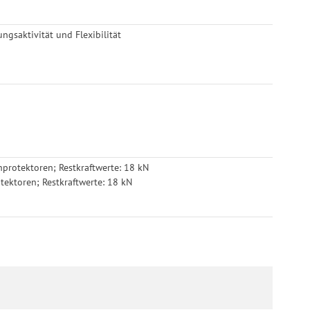
ngsaktivität und Flexibilität
enprotektoren; Restkraftwerte: 18 kN
otektoren; Restkraftwerte: 18 kN