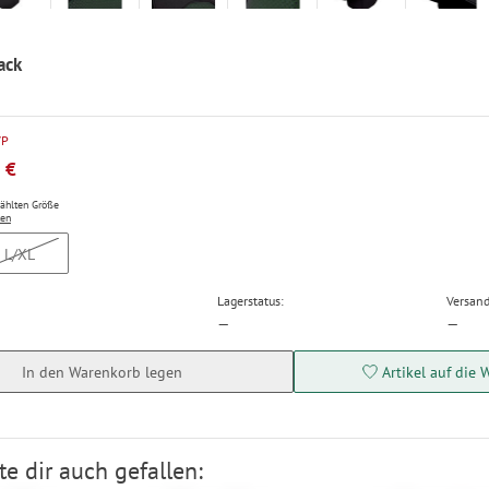
ack
VP
 €
wählten Größe
ten
L/XL
Lagerstatus:
Versand
—
—
In den Warenkorb legen
Artikel auf die 
e dir auch gefallen: