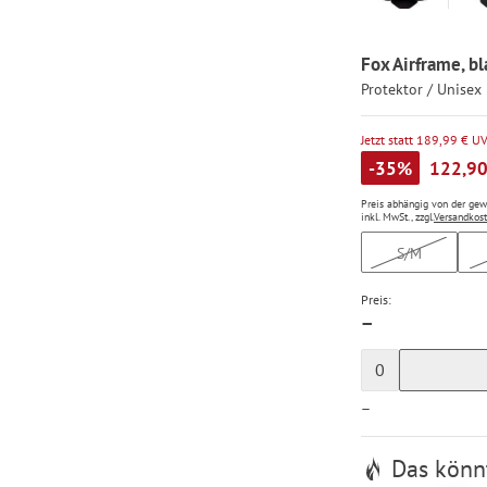
Fox Airframe, bl
Protektor / Unisex
Jetzt statt 189,99 € U
-35%
122,90
Preis abhängig von der ge
inkl. MwSt., zzgl.
Versandkos
S/M
Preis:
—
0
—
Das könnt