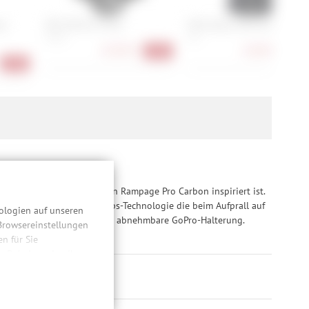
ee
POC VPD Air Torso
POC Oseus VPD Torso
S, M, L
S, L
167,90 €
128,90 €
-35%
-36
-58%
x.
BS, die von Fox legendären Rampage Pro Carbon inspiriert ist.
gekomfort, während die Mips-Technologie die beim Aufprall auf
ologien auf unseren
mpatibel und verfügt über eine abnehmbare GoPro-Halterung.
 Browsereinstellungen
 für Sie
n. Dabei werden Ihre
ließlich zum Zwecke
hweitenmessungen,
onen, den