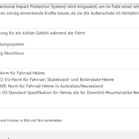
 Speicherdauer finden Sie unter Einstellungen. Diese Einwilligung ist freiwi
ectional Impact Protection System): wird eingesetzt, um im Falle eines sc
e nicht erforderlich und gilt, bis sie widerrufen wird. Sie können Ihre E
en schräg einwirkende Kräfte besser, da sie die Außenschale im Verhältnis
h für bestimmte Drittanbieter erteilen und jederzeit für die Zukunft wider
ung für ein kühles Gefühl während der Fahrt
ssungssystem
g-Verschluss
Norm für Fahrrad-Helme
): EU-Norm für Fahrrad-, Skateboard- und Rollerskate-Helme
08: Norm für Fahrrad-Helme in Australien/Neuseeland
 US-Standard-Spezifikation für Helme, die für Downhill-Mountainbike-R
nd Irrtümer in Bild und Text vorbehalten.