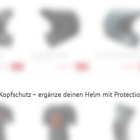
mo
Fox Rampage Comp
Fox Rampage Image Pr
L , XL , XXL
L
90 €
194,90 €
178,90 €
-27%
-46%
Kopfschutz – ergänze deinen Helm mit Protectio