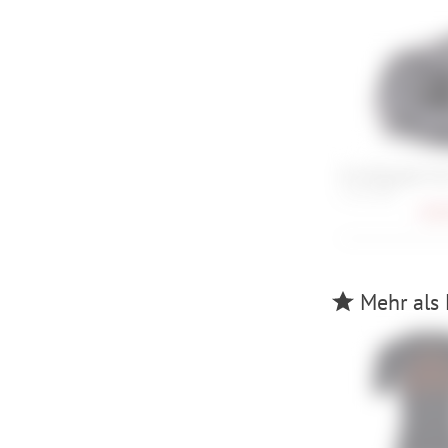
Fox Rampage Ca
L , XL , XXL
168,
Mehr als 