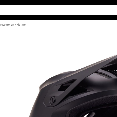
rotektoren
Helme