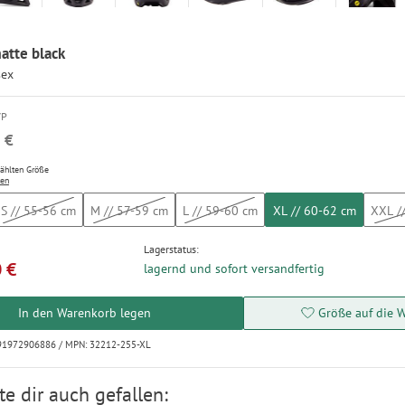
atte black
sex
VP
 €
wählten Größe
ten
S // 55-56 cm
M // 57-59 cm
L // 59-60 cm
XL // 60-62 cm
XXL /
Lagerstatus:
 €
lagernd und sofort versandfertig
In den Warenkorb legen
Größe auf die W
191972906886 / MPN: 32212-255-XL
e dir auch gefallen: