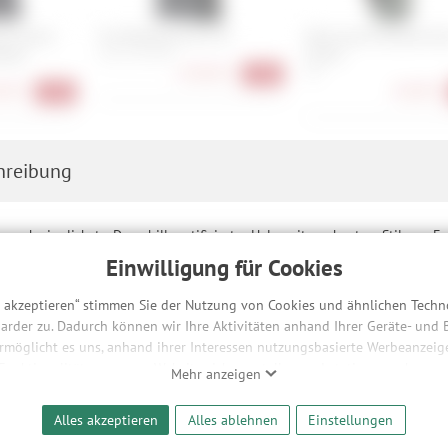
3O Ghost
Fox Baseframe Pro SS
Pearl Izumi Elevate Kn
layer
Guard
S, M, L, XL, XXL
139,90 €
XS
-36%
90 €
54,90 €
-33%
hreibung
erschwinglichste, Downhill-zertifizierter Helm mit markantem Stil von Fo
Einwilligung für Cookies
Schwarz bietet eine leichte Schalenkonstruktion aus spritzgegossenem A
tung garantiert eine hervorragende Luftzirkulation und ganztägigen Tra
s akzeptieren“ stimmen Sie der Nutzung von Cookies und ähnlichen Techn
en Rotationskräfte reduziert. Das voll verstellbare Visier ist brillenko
arder zu. Dadurch können wir Ihre Aktivitäten anhand Ihrer Geräte- und
ermöglicht es uns, anhand ihrer Interessen nutzungsbasierte Werbeanzeigen
 Funktionalitäten unserer Website sicherzustellen und stetig zu verbesser
Mehr anzeigen
es, verstellbares Visier
bieter und Werbepartner weitergegeben. Die Verarbeitung erfolgt aussch
reaming-Inhalten und der Durchführung von statistischer Analyse, Reic
ktion
Alles akzeptieren
Alles ablehnen
Einstellungen
und nutzungsbasierter Werbung. Informationen zu den einzelnen Funkti
ge Schalenkonstruktion aus spritzgegossenem ABS