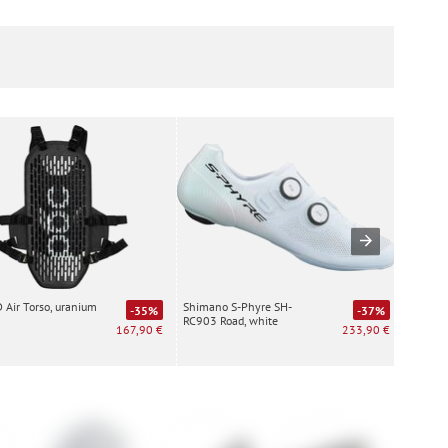
Air Torso, uranium
Shimano S-Phyre SH-
Special
-35%
-37%
RC903 Road, white
white
167,90 €
233,90 €