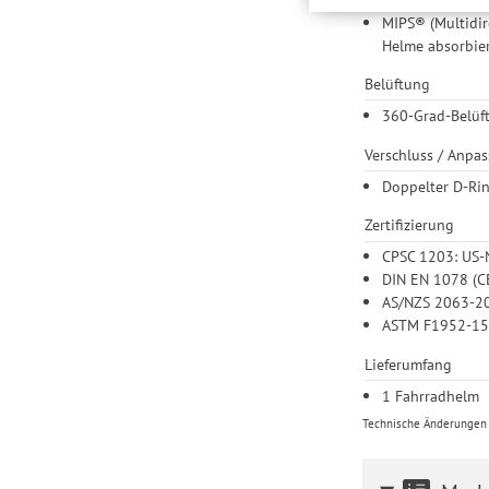
Drittanbietern und der
MIPS® (Multidir
Nutzung unserer Websit
Helme absorbier
Einstellungen lediglic
Belüftung
360-Grad-Belüft
Verschluss / Anpa
Doppelter D-Rin
Zertifizierung
CPSC 1203: US-
DIN EN 1078 (CE
AS/NZS 2063-20
ASTM F1952-15:
Lieferumfang
1 Fahrradhelm
Technische Änderungen u