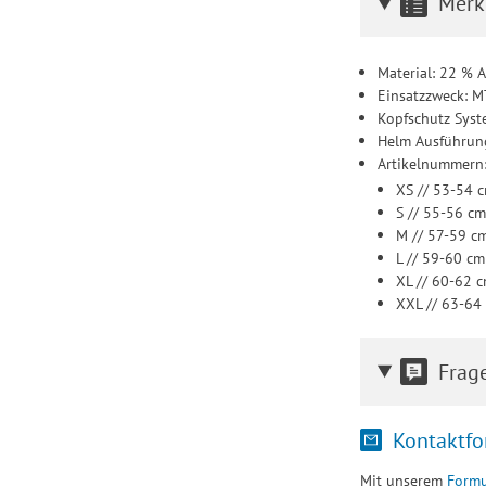
Merk
Material: 22 % 
Einsatzzweck: M
Kopfschutz Syst
Helm Ausführung:
Artikelnummern
XS // 53-54 
S // 55-56 c
M // 57-59 c
L // 59-60 c
XL // 60-62 
XXL // 63-64
Frag
Kontaktfo
Mit unserem
Formu