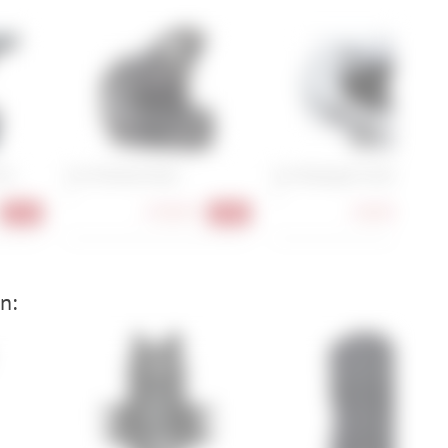
int
Fox Proframe Nace
Fox Rampage Youth White
L
S
178,90 €
148,90 €
-22%
-40%
-32
n: