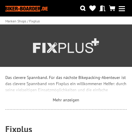
Marken Shops
Fixplus
Das clevere Spannband. Für das nächste Bikepacking-Abenteuer ist
das clevere Spannband von Fixplus ein willkommener Helfer: durch
seine vielseitigen Einsatzmöglichkeiten und die einfache
Bedienung sorgt Fixplus für eine sichere Befestigung und stabilen
Mehr anzeigen
Halt, auch bei starken Vibrationen und Schlägen. Dabei ist es mit
einer Zugfestigkeit bis 90 kg extrem reißfest, bleibt dabei aber voll
elastisch und flexibel.
Fixplus