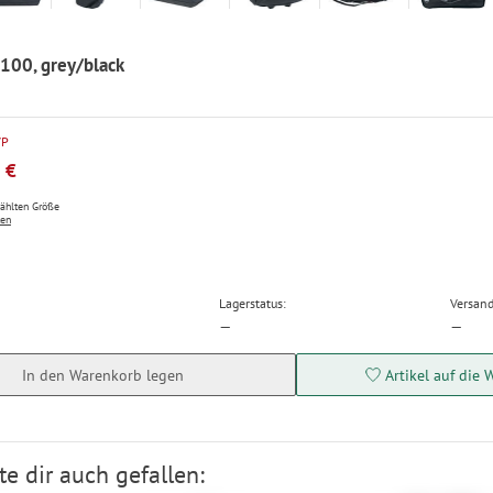
 100, grey/black
VP
 €
wählten Größe
ten
Lagerstatus:
Versand
—
—
In den Warenkorb legen
Artikel auf die 
e dir auch gefallen: