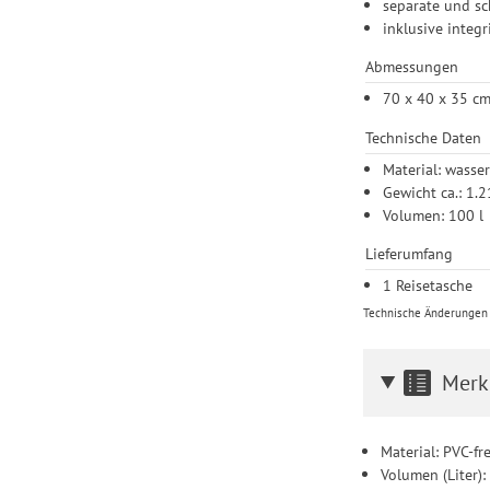
separate und sc
inklusive integ
Abmessungen
70 x 40 x 35 c
Technische Daten
Material: wasse
Gewicht ca.: 1.
Volumen: 100 l
Lieferumfang
1 Reisetasche
Technische Änderungen u
Merk
Material: PVC-fr
Volumen (Liter):