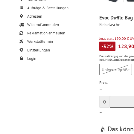
Aufträge & Bestellungen
Adressen
Evoc Duffle Bag
Reisetasche
Widerruf anmelden
Reklamation anmelden
Jetzt statt 190,00 € U
Werkstatttermin
-32%
128,90
Einstellungen
Preis abhängig von der ge
Login
inkl. MwSt., zzgl.
Versandkos
Universalgröße
Preis:
—
0
—
Das könnt