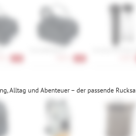
60
Evoc Duffle Bag 40
Ass Savers Win Wing 2
90 €
98,90 €
20,90 €
-34%
-34%
ing, Alltag und Abenteuer – der passende Rucksac