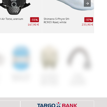
Air Torso, uranium
Shimano S-Phyre SH-
Special
-35%
-37%
RC903 Road, white
white
167,90 €
233,90 €
Shimano SM-
Scott RC Pro
Pirelli
Canno
BH59-JK-SS
Long Sleeve
Cinturato
SuperS
Men's Jersey
Gravel RC X
Car