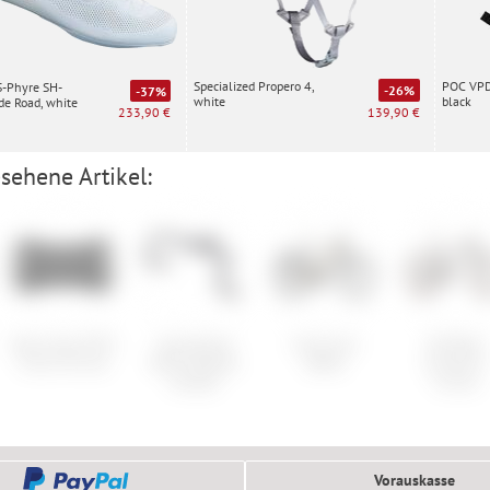
Specialized Propero 4,
POC VPD 
S-Phyre SH-
-26%
-37%
white
black
e Road, white
139,90 €
233,90 €
sehene Artikel:
Race Face PF30
Specialized
Scott Axis
NS Bikes
Cinch 30 mm
Roval Rapide
eRide
Eccentric
Cockpit
Cromo
Vorauskasse