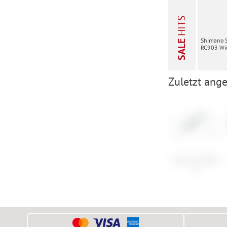
HITS
Shimano 
SALE
RC903 Wid
Zuletzt ange
Santa Cruz Blur
CC