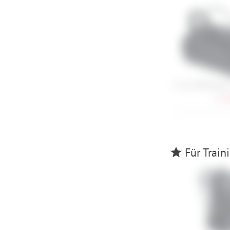
Evoc Duffle Bag 
112,
Für Train