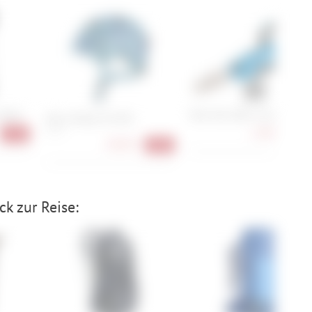
 Road
Park Tool SZR-1 Scissors
Abus Smiley 3.0 LED
S , M
17,90 €
-23%
-17
28,90 €
-36%
k zur Reise: