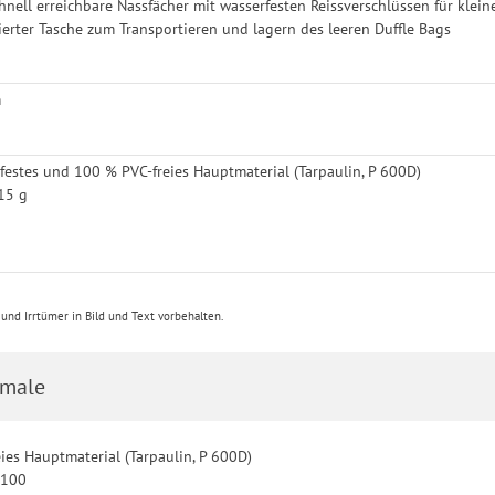
hnell erreichbare Nassfächer mit wasserfesten Reissverschlüssen für kle
rierter Tasche zum Transportieren und lagern des leeren Duffle Bags
m
rfestes und 100 % PVC-freies Hauptmaterial (Tarpaulin, P 600D)
215 g
nd Irrtümer in Bild und Text vorbehalten.
male
eies Hauptmaterial (Tarpaulin, P 600D)
 100