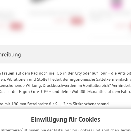
lve Core
Cube Acid Multi Tool Husk 24
Muc-Off Nano Tech Bik
Entferner
Cleaner - 1 L
64,90 €
-28%
90 €
10,90 €
-12%
1
hreibung
n Frauen auf dem Rad noch nie! Ob in der City oder auf Tour – die Anti-S
n. Vibrationen und Stöße? Federt der ergonomische Sattelkern einfach w
ckenschonende Wirkung. Druckbeschwerden im Genitalbereich? Verhindert d
Das ist der Ergon Core 3D® – und deine Wohlfühl-Garantie auf dem Fahrr
nte mit 190 mm Sattelbreite für 9 - 12 cm Sitzknochenabstand.
Einwilligung für Cookies
y
s akzeptieren“ stimmen Sie der Nutzung von Cookies und ähnlichen Techn