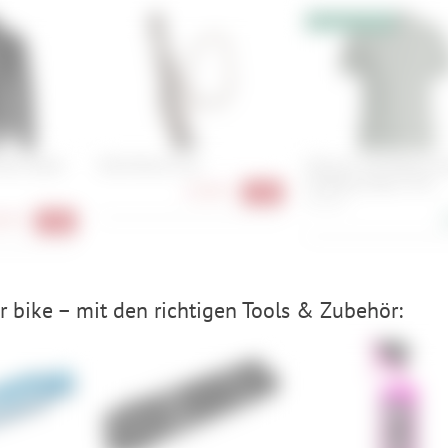
10% Extrarabatt
ain Jacket
Elite Moreo Inox
Ortovox 150 Merino C
Climbing Vibes TS M
23,90 €
-20%
M, L, XL
90 €
-30%
 bike – mit den richtigen Tools & Zubehör: