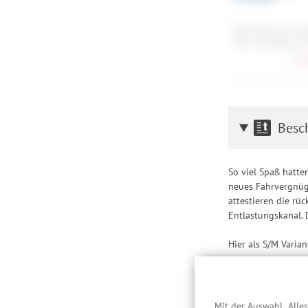
Park Tool VC-1 Va
Tool - Ventilkern-
11,
Besc
So viel Spaß hatte
neues Fahrvergnüge
attestieren die rü
Entlastungskanal. 
Hier als S/M Varia
Name
SC = Saddle Cit
Mit der Auswahl „Alle