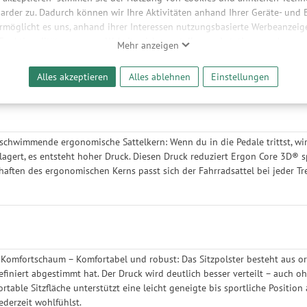
arder zu. Dadurch können wir Ihre Aktivitäten anhand Ihrer Geräte- und
ermöglicht es uns, anhand ihrer Interessen nutzungsbasierte Werbeanzeigen
 Funktionalitäten unserer Website sicherzustellen und stetig zu verbesser
Mehr anzeigen
bieter und Werbepartner weitergegeben. Die Verarbeitung erfolgt aussch
druck
reaming-Inhalten und der Durchführung von statistischer Analyse, Reic
Alles akzeptieren
Alles ablehnen
Einstellungen
heitsgefühle
und nutzungsbasierter Werbung. Informationen zu den einzelnen Funkti
schonend
 Speicherdauer finden Sie unter Einstellungen. Diese Einwilligung ist freiwi
e nicht erforderlich und gilt, bis sie widerrufen wird. Sie können Ihre E
h für bestimmte Drittanbieter erteilen und jederzeit für die Zukunft wider
schwimmende ergonomische Sattelkern: Wenn du in die Pedale trittst, wi
lagert, es entsteht hoher Druck. Diesen Druck reduziert Ergon Core 3D
haften des ergonomischen Kerns passt sich der Fahrradsattel bei jeder
 Komfortschaum – Komfortabel und robust: Das Sitzpolster besteht aus
finiert abgestimmt hat. Der Druck wird deutlich besser verteilt – auch oh
ortable Sitzfläche unterstützt eine leicht geneigte bis sportliche Position
ederzeit wohlfühlst.