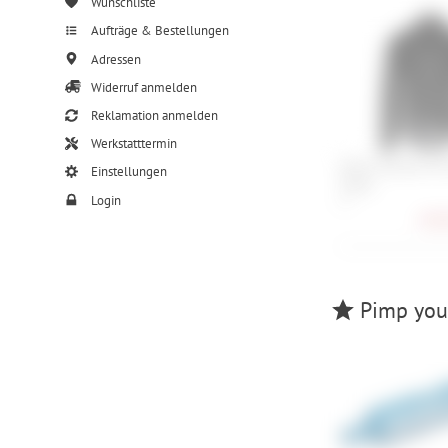
Wunschliste
Aufträge & Bestellungen
Adressen
Widerruf anmelden
Reklamation anmelden
Werkstatttermin
Assos Equipe RS R
Einstellungen
Targa
Login
M
240,
Pimp your