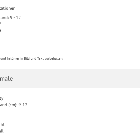
kationen
and: 9 - 12
7
0
nd Irrtümer in Bild und Text vorbehalten.
male
ty
and (cm): 9-12
7
0
ahl
ll
: