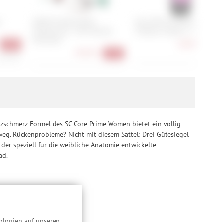
e
SRAM Entlüftungskit
Muc-Off No Puncture Hassle
Professional - inkl. Maxima
Tubeless Sealant - 1 Liter
Mineralöl
28,90 €
-39%
-37
90,90 €
-34%
0,90 €/l
28,90 €
itzschmerz-Formel des SC Core Prime Women bietet ein völlig
eg. Rückenprobleme? Nicht mit diesem Sattel: Drei Gütesiegel
er speziell für die weibliche Anatomie entwickelte
ad.
ologien auf unseren