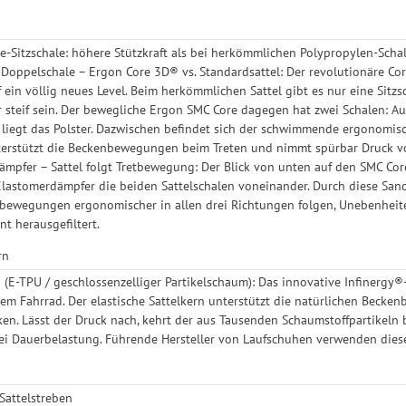
-Sitzschale: höhere Stützkraft als bei herkömmlichen Polypropylen-Scha
r Doppelschale – Ergon Core 3D® vs. Standardsattel: Der revolutionäre C
 ein völlig neues Level. Beim herkömmlichen Sattel gibt es nur eine Sitzsc
 steif sein. Der bewegliche Ergon SMC Core dagegen hat zwei Schalen: Auf 
e liegt das Polster. Dazwischen befindet sich der schwimmende ergonomisc
nterstützt die Beckenbewegungen beim Treten und nimmt spürbar Druck v
mpfer – Sattel folgt Tretbewegung: Der Blick von unten auf den SMC Core
lastomerdämpfer die beiden Sattelschalen voneinander. Durch diese Sand
etbewegungen ergonomischer in allen drei Richtungen folgen, Unebenhei
nt herausgefiltert.
rn
 (E-TPU / geschlossenzelliger Partikelschaum): Das innovative Infinerg
m Fahrrad. Der elastische Sattelkern unterstützt die natürlichen Becken
en. Lässt der Druck nach, kehrt der aus Tausenden Schaumstoffpartikeln 
ei Dauerbelastung. Führende Hersteller von Laufschuhen verwenden dies
-Sattelstreben