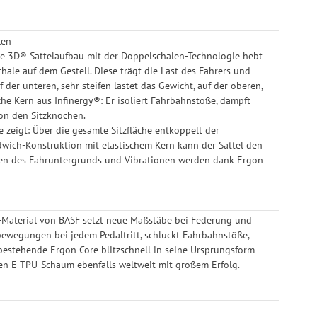
len
ore 3D® Sattelaufbau mit der Doppelschalen-Technologie hebt
hale auf dem Gestell. Diese trägt die Last des Fahrers und
der unteren, sehr steifen lastet das Gewicht, auf der oberen,
he Kern aus Infinergy®: Er isoliert Fahrbahnstöße, dämpft
on den Sitzknochen.
 zeigt: Über die gesamte Sitzfläche entkoppelt der
wich-Konstruktion mit elastischem Kern kann der Sattel den
ten des Fahruntergrunds und Vibrationen werden dank Ergon
y®-Material von BASF setzt neue Maßstäbe bei Federung und
bewegungen bei jedem Pedaltritt, schluckt Fahrbahnstöße,
bestehende Ergon Core blitzschnell in seine Ursprungsform
en E-TPU-Schaum ebenfalls weltweit mit großem Erfolg.