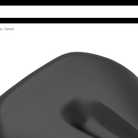
le
Sättel