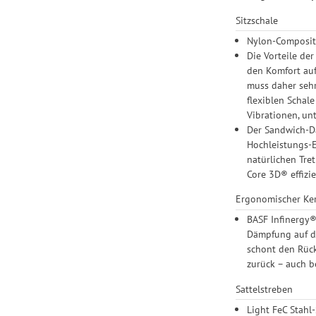
Sitzschale
Nylon-Composite
Die Vorteile de
den Komfort auf
muss daher sehr
flexiblen Schal
Vibrationen, u
Der Sandwich-Dä
Hochleistungs-E
natürlichen Tr
Core 3D® effizie
Ergonomischer Ke
BASF Infinergy®
Dämpfung auf de
schont den Rück
zurück – auch b
Sattelstreben
Light FeC Stahl