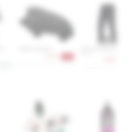
ool
Topeak TopLoader
Endura MT500 Spray Hose
XL, XXL
24,90 €
-17%
108,90 €
-34
88,90 €