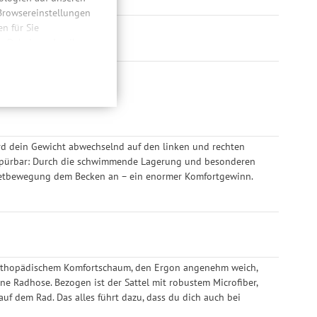
 Browsereinstellungen
 für Sie
n. Dabei werden Ihre
ließlich zum Zwecke
hweitenmessungen,
onen, den
llig, für die
inwilligung unter
rufen.
rd dein Gewicht abwechselnd auf den linken und rechten
® spürbar: Durch die schwimmende Lagerung und besonderen
 Tretbewegung dem Becken an – ein enormer Komfortgewinn.
 orthopädischem Komfortschaum, den Ergon angenehm weich,
ne Radhose. Bezogen ist der Sattel mit robustem Microfiber,
 auf dem Rad. Das alles führt dazu, dass du dich auch bei