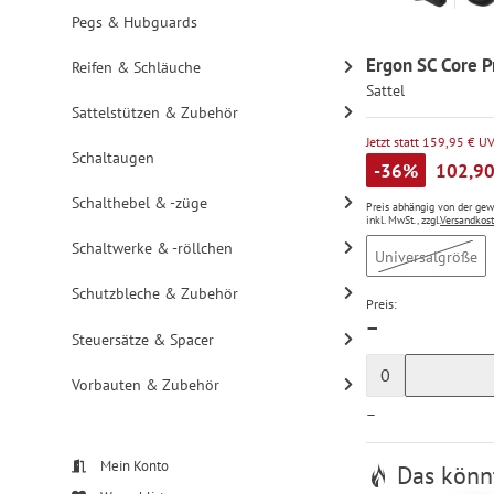
Pegs & Hubguards
Ergon SC Core
Reifen & Schläuche
Sattel
Sattelstützen & Zubehör
Jetzt statt 159,95 € U
Schaltaugen
-36%
102,90
Schalthebel & -züge
Preis abhängig von der ge
inkl. MwSt., zzgl.
Versandkos
Schaltwerke & -röllchen
Universalgröße
Schutzbleche & Zubehör
Preis:
—
Steuersätze & Spacer
0
Vorbauten & Zubehör
—
Mein Konto
Das könnt