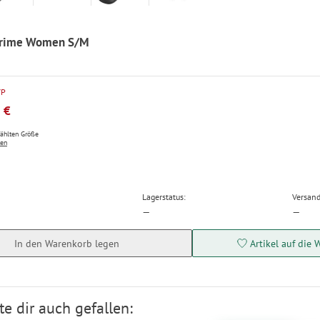
 Prime Women S/M
VP
 €
wählten Größe
ten
Lagerstatus:
Versand
—
—
In den Warenkorb legen
Artikel auf die 
e dir auch gefallen: