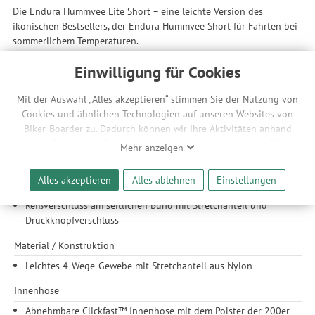
Die Endura Hummvee Lite Short – eine leichte Version des
ikonischen Bestsellers, der Endura Hummvee Short für Fahrten bei
sommerlichem Temperaturen.
Kollektion
Einwilligung für Cookies
Hummvee Kollektion: Urban & Trail Performance -
Mit der Auswahl „Alles akzeptieren“ stimmen Sie der Nutzung von
leistungsstarken, funktionalen und technischen Bekleidung
Cookies und ähnlichen Technologien auf unseren Websites von
für das Radfahren im Gelände, auch für tägliches Pendeln auf
Biker-Boarder zu. Dadurch können wir Ihre Aktivitäten anhand
Arbeit
Ihrer Geräte- und Browsereinstellungen nachvollziehen. Dies
Mehr anzeigen
Features
ermöglicht es uns, anhand ihrer Interessen nutzungsbasierte
Werbeanzeigen für Sie bereitzustellen sowie Funktionalitäten
Fronttaschen und hintere Sicherheitstasche mit
Alles akzeptieren
Alles ablehnen
Einstellungen
unserer Website sicherzustellen und stetig zu verbessern. Dabei
Reißverschluss
werden Ihre Daten auch an Drittanbieter und Werbepartner
Reißverschluss am seitlichen Bund mit Stretchanteil und
weitergegeben. Die Verarbeitung erfolgt ausschließlich zum
Druckknopfverschluss
Zwecke der Einbindung von Streaming-Inhalten und der
Material / Konstruktion
Durchführung von statistischer Analyse, Reichweitenmessungen,
Produktempfehlungen und nutzungsbasierter Werbung.
Leichtes 4-Wege-Gewebe mit Stretchanteil aus Nylon
Informationen zu den einzelnen Funktionen, den Drittanbietern
Innenhose
und der Speicherdauer finden Sie unter Einstellungen. Diese
Einwilligung ist freiwillig, für die Nutzung unserer Website nicht
Abnehmbare Clickfast™ Innenhose mit dem Polster der 200er