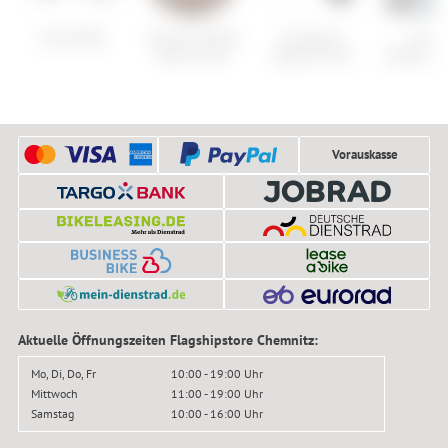
Cube Delhi
Picture Hi Puff
Armada N
Atomi
Down W Jkt
Stage 10 GW
Maverick 
Vorauskasse
Aktuelle Öffnungszeiten Flagshipstore Chemnitz:
Mo, Di, Do, Fr
10:00 - 19:00 Uhr
Mittwoch
11:00 - 19:00 Uhr
Samstag
10:00 - 16:00 Uhr