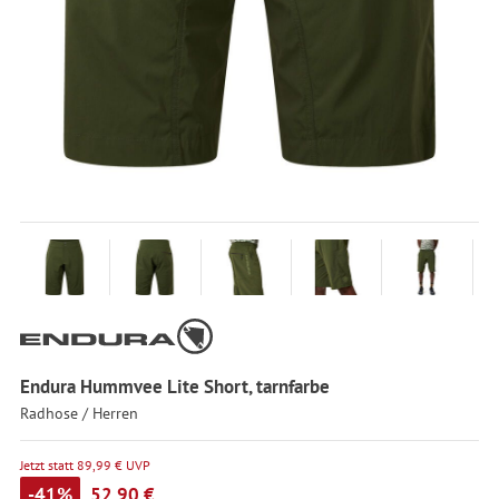
Endura Hummvee Lite Short, tarnfarbe
Radhose / Herren
Jetzt statt 89,99 € UVP
-41%
52,90 €