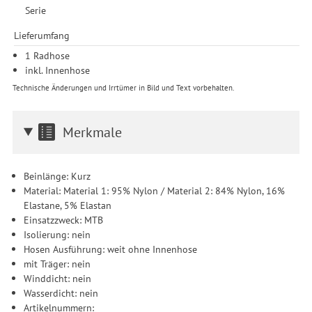
erforderlich und gilt, bis sie widerrufen wird. Sie können Ihre
Serie
Einwilligung unter Einstellungen lediglich für bestimmte
Drittanbieter erteilen und jederzeit für die Zukunft widerrufen.
Lieferumfang
1 Radhose
inkl. Innenhose
Technische Änderungen und Irrtümer in Bild und Text vorbehalten.
Merkmale
Beinlänge: Kurz
Material: Material 1: 95% Nylon / Material 2: 84% Nylon, 16%
Elastane, 5% Elastan
Einsatzzweck: MTB
Isolierung: nein
Hosen Ausführung: weit ohne Innenhose
mit Träger: nein
Winddicht: nein
Wasserdicht: nein
Artikelnummern: