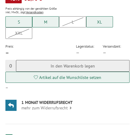
Preis abhängig von der gewählten Größe
inkl. MwSt., zzgl.
Versandkosten
S
M
L
XL
XXL
Preis:
Lagerstatus:
Versandzeit:
—
—
—
0
In den Warenkorb legen
Artikel auf die Wunschliste setzen
—
1 MONAT WIDERRUFSRECHT
mehr zum Widerrufsrecht