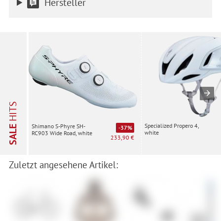
Hersteller
HITS
Specialized Propero 4,
Shimano S-Phyre SH-
SALE
-37%
white
RC903 Wide Road, white
233,90 €
Zuletzt angesehene Artikel: