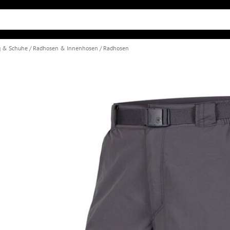
g & Schuhe
Radhosen & Innenhosen
Radhosen