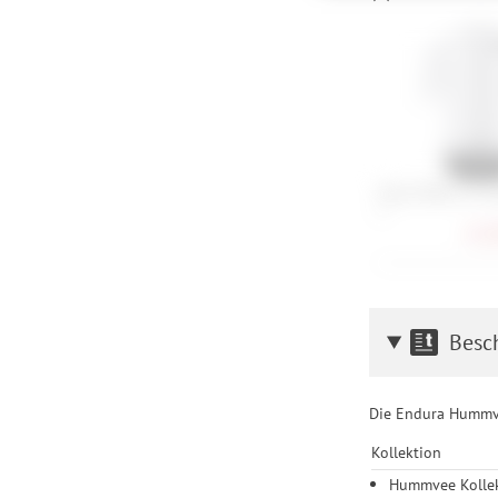
Nutzung unserer Websit
Einstellungen lediglic
Assos Mille GT Je
S
112,
Besc
Die Endura Hummvee
Kollektion
Hummvee Kollekt