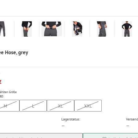
 Hose, grey
P
€
wählten Größe
ten
M
L
XL
XXL
Lagerstatus:
Versand
—
—