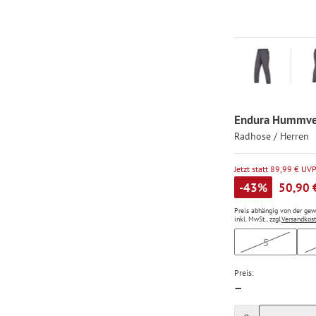
Endura Hummvee
Radhose / Herren
Jetzt statt 89,99 € UV
-43%
50,90 
Preis abhängig von der ge
inkl. MwSt., zzgl.
Versandkos
S
Preis:
—