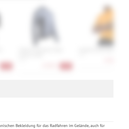
inwilligung unter
rufen.
ro
X-Bionic Corefusion Ride
Castelli Entrata Apex Jersey
Jersey LS Men
S, M
57,90 €
S, M
-36
147,90 €
-28%
-36%
hnischen Bekleidung für das Radfahren im Gelände, auch für