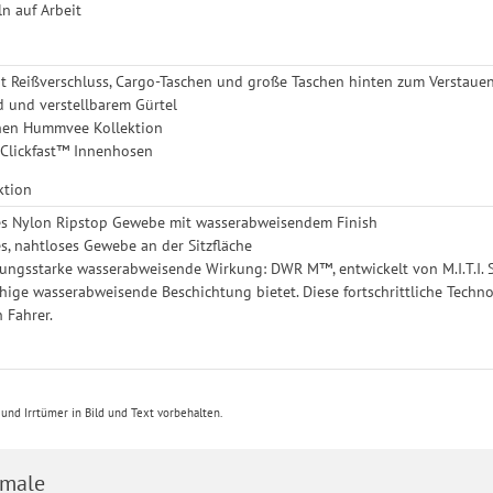
ln auf Arbeit
t Reißverschluss, Cargo-Taschen und große Taschen hinten zum Verstaue
d und verstellbarem Gürtel
chen Hummvee Kollektion
 Clickfast™ Innenhosen
ktion
s Nylon Ripstop Gewebe mit wasserabweisendem Finish
es, nahtloses Gewebe an der Sitzfläche
ngsstarke wasserabweisende Wirkung: DWR M™, entwickelt von M.I.T.I. Sp
hige wasserabweisende Beschichtung bietet. Diese fortschrittliche Techno
 Fahrer.
nd Irrtümer in Bild und Text vorbehalten.
male