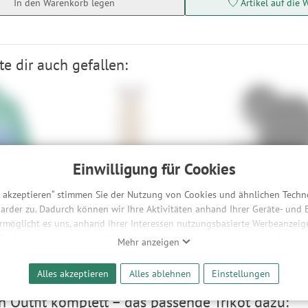
In den Warenkorb legen
Artikel auf die 
e dir auch gefallen:
Einwilligung für Cookies
's
2117 of Sweden Men’s
Cube Acid Lenkerhalte
s akzeptieren“ stimmen Sie der Nutzung von Cookies und ähnlichen Techn
hilla Snap-T
Soppero Ski Pants
für Tool Husk
arder zu. Dadurch können wir Ihre Aktivitäten anhand Ihrer Geräte- und
S, L, XL
8,90 €
ermöglicht es uns, anhand ihrer Interessen nutzungsbasierte Werbeanzeigen
136,90 €
-45%
 Funktionalitäten unserer Website sicherzustellen und stetig zu verbesser
90 €
-36%
Mehr anzeigen
bieter und Werbepartner weitergegeben. Die Verarbeitung erfolgt aussch
reaming-Inhalten und der Durchführung von statistischer Analyse, Reic
Alles akzeptieren
Alles ablehnen
Einstellungen
und nutzungsbasierter Werbung. Informationen zu den einzelnen Funkti
 Speicherdauer finden Sie unter Einstellungen. Diese Einwilligung ist freiwi
 Outfit komplett – das passende Trikot dazu: