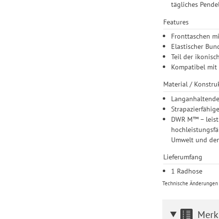
tägliches Pende
Features
Fronttaschen mi
Elastischer Bun
Teil der ikonis
Kompatibel mit
Material / Konstru
Langanhaltende
Strapazierfähig
DWR M™ – leistu
hochleistungsfä
Umwelt und den
Lieferumfang
1 Radhose
Technische Änderungen u
Merk