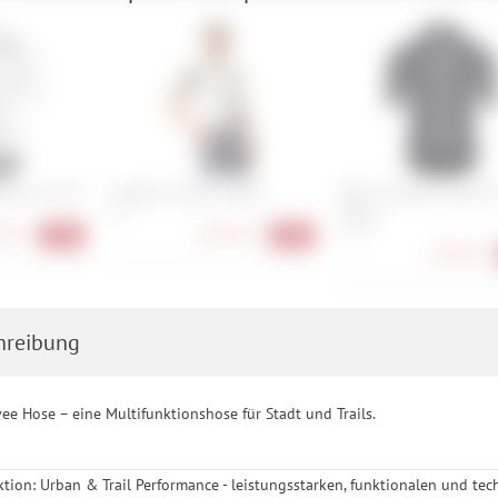
e nicht erforderlich und gilt, bis sie widerrufen wird. Sie können Ihre E
h für bestimmte Drittanbieter erteilen und jederzeit für die Zukunft wider
rsey S11 Evo
Castelli Corretto Jersey
Q36.5 Dottore Clima P
Jersey
S, M
90 €
106,90 €
M, XL
-16%
-33%
158,90 €
hreibung
 Hose – eine Multifunktionshose für Stadt und Trails.
ion: Urban & Trail Performance - leistungsstarken, funktionalen und tec