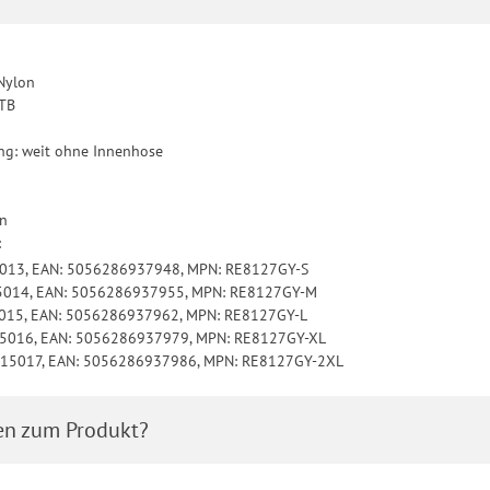
Nylon
MTB
ng: weit ohne Innenhose
in
:
5013, EAN: 5056286937948, MPN: RE8127GY-S
15014, EAN: 5056286937955, MPN: RE8127GY-M
5015, EAN: 5056286937962, MPN: RE8127GY-L
15016, EAN: 5056286937979, MPN: RE8127GY-XL
3015017, EAN: 5056286937986, MPN: RE8127GY-2XL
en zum Produkt?