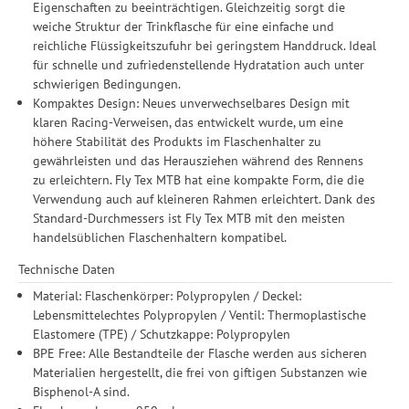
Zwecke der Einbindung von Streaming-Inhalten und der
Eigenschaften zu beeinträchtigen. Gleichzeitig sorgt die
Durchführung von statistischer Analyse, Reichweitenmessungen,
weiche Struktur der Trinkflasche für eine einfache und
Produktempfehlungen und nutzungsbasierter Werbung.
reichliche Flüssigkeitszufuhr bei geringstem Handdruck. Ideal
Informationen zu den einzelnen Funktionen, den Drittanbietern
für schnelle und zufriedenstellende Hydratation auch unter
und der Speicherdauer finden Sie unter Einstellungen. Diese
schwierigen Bedingungen.
Einwilligung ist freiwillig, für die Nutzung unserer Website nicht
Kompaktes Design: Neues unverwechselbares Design mit
erforderlich und gilt, bis sie widerrufen wird. Sie können Ihre
klaren Racing-Verweisen, das entwickelt wurde, um eine
Einwilligung unter Einstellungen lediglich für bestimmte
höhere Stabilität des Produkts im Flaschenhalter zu
Drittanbieter erteilen und jederzeit für die Zukunft widerrufen.
gewährleisten und das Herausziehen während des Rennens
zu erleichtern. Fly Tex MTB hat eine kompakte Form, die die
Verwendung auch auf kleineren Rahmen erleichtert. Dank des
Standard-Durchmessers ist Fly Tex MTB mit den meisten
handelsüblichen Flaschenhaltern kompatibel.
Technische Daten
Material: Flaschenkörper: Polypropylen / Deckel:
Lebensmittelechtes Polypropylen / Ventil: Thermoplastische
Elastomere (TPE) / Schutzkappe: Polypropylen
BPE Free: Alle Bestandteile der Flasche werden aus sicheren
Materialien hergestellt, die frei von giftigen Substanzen wie
Bisphenol-A sind.