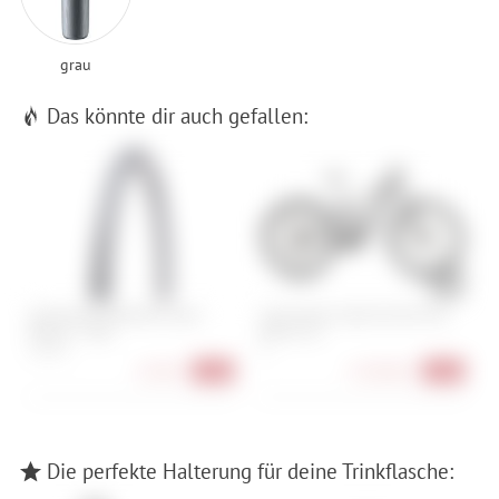
grau
Das könnte dir auch gefallen:
Specialized Pathfinder Sport
Cube Stereo Hybrid One44 EXC
C
Reflect - 700C
800 FE 29
P
700x42C
M
22,90 €
4.199,00 €
-24%
-14%
Die perfekte Halterung für deine Trinkflasche: