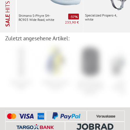
HITS
Specialized Propero 4,
Shimano S-Phyre SH-
SALE
-37%
white
RC903 Wide Road, white
233,90 €
Zuletzt angesehene Artikel:
Elite Fly Tex
ONeal Element
ION Baselayer
Cube A
MTB
Gloves
Tee Longsleeve
Hybrid O
Merino
C:68
Vorauskasse