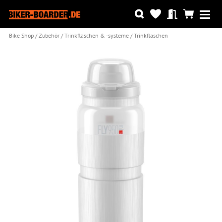
Bike Shop
Zubehör
Trinkflaschen & -systeme
Trinkflaschen