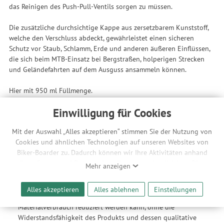
das Reinigen des Push-Pull-Ventils sorgen zu müssen.
Die zusätzliche durchsichtige Kappe aus zersetzbarem Kunststoff,
welche den Verschluss abdeckt, gewährleistet einen sicheren
Schutz vor Staub, Schlamm, Erde und anderen äußeren Einflüssen,
die sich beim MTB-Einsatz bei Bergstraßen, holperigen Strecken
und Geländefahrten auf dem Ausguss ansammeln können.
Hier mit 950 ml Füllmenge.
Features
Einwilligung für Cookies
Rekord-Leichtigkeit und Maximale Flüssigkeitsabgabe: Die
Mit der Auswahl „Alles akzeptieren“ stimmen Sie der Nutzung von
Elite Fly-Serie ist weltweit als die leichteste Trinkflaschenlinie
Cookies und ähnlichen Technologien auf unseren Websites von
der Welt anerkannt, dank ihrer unvergleichlichen Leichtigkeit,
Biker-Boarder zu. Dadurch können wir Ihre Aktivitäten anhand
gleich wie 30 % geringer als die auf dem Markt erhältlichen
Ihrer Geräte- und Browsereinstellungen nachvollziehen. Dies
traditionellen Trinkflaschen. Diese Vorrangstellung wird durch
Mehr anzeigen
ermöglicht es uns, anhand ihrer Interessen nutzungsbasierte
die variable Dickenstruktur ermöglicht, mit der sie realisiert
Werbeanzeigen für Sie bereitzustellen sowie Funktionalitäten
werden, dünner am Zentralkörper und dicker an der Ober-
Alles akzeptieren
Alles ablehnen
Einstellungen
unserer Website sicherzustellen und stetig zu verbessern. Dabei
und Unterseite der Trinkflasche, wodurch der
werden Ihre Daten auch an Drittanbieter und Werbepartner
Materialverbrauch reduziert werden kann, ohne die
weitergegeben. Die Verarbeitung erfolgt ausschließlich zum
Widerstandsfähigkeit des Produkts und dessen qualitative