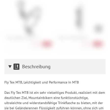
Elite Leggero Carbon 2.5
Fidlock Twist Bike Base
C
25,90 €
10,90 €
-19%
-16%
Beschreibung
Fly Tex MTB, Leichtigkeit und Performance in MTB
Das Fly Tex MTB ist ein sehr vielseitiges Produkt, realisiert mit dem
deutlichen Ziel, Mountainbikern eine funktionstüchtige,
ultraleichte und widerstandsfähige Trinkflasche zu bieten, mit der
sie bei Geländerennen Flüssigkeit zuführen können, ohne sich um