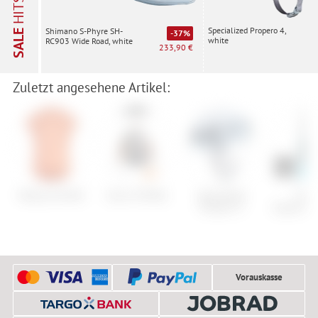
HITS
Specialized Propero 4,
Shimano S-Phyre SH-
SALE
-37%
white
RC903 Wide Road, white
233,90 €
Zuletzt angesehene Artikel:
Maloja EscheM.
Assos SS.Mille
Specialized
Head
Propero 4
Supershap
Vorauskasse