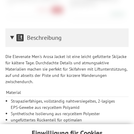
Long Sleeve M's
C
S, M
M
L
53,90 €
-51%
108,90 €
Beschreibung
Die Elevenate Men's Arosa Jacket ist eine leicht gefütterte Skijacke
für kältere Tage. Durchdachte Details und atmungsaktive
Materialien machen sie perfekt für Skifahren mit Liftunterstützung,
auf und abseits der Piste und für kürzere Wanderungen
zwischendurch.
Material
Strapazierfähiges, vollständig nahtversiegeltes, 2-lagiges
EPS-Gewebe aus recyceltem Polyamid
Synthetische Isolierung aus recyceltem Polyester
ungefüttertes Rückenteil für optimalen
Feuchtigkeitstransport.
Einwilligung für Cookies