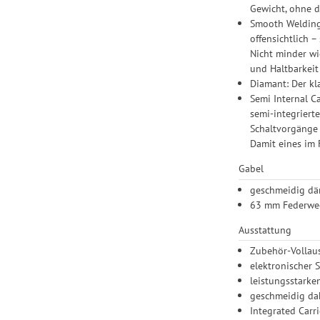
Gewicht, ohne d
Smooth Welding:
offensichtlich –
Nicht minder wi
und Haltbarkei
Diamant: Der kl
Semi Internal C
semi-integriert
Schaltvorgänge 
Damit eines im 
Gabel
geschmeidig dä
63 mm Federwe
Ausstattung
Zubehör-Vollaus
elektronischer
leistungsstark
geschmeidig dah
Integrated Carr