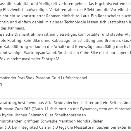
ass die Stabilität und Steifigkeit verloren gehen. Das Ergebnis: extrem l
 Ein ziemlich aufwendiges Verfahren, aber der Effekt und die Vorteile si
 sieht ein so konstruierter Rahmen einfach toll aus. Ein Rohr scheint buc
chtig und einfach genial: Mit dieser Technologie lassen sich Lastspitzen 
t des Rahmens.
assische Diamantrahmen ist ein vielseitiger, komfortabler und stabiler A
able Routing: Kein Bike ohne Kabelzüge für Schaltung und Bremsen, klar. 
en Kabelführung verlaufen die Schalt- und Bremszüge unauffällig durchs 
und weniger Wartungsaufwand. So sieht ein Cube Bike nicht nur superschö
Fokus steht: maximaler Fahrspaß!
mpfender RockShox Paragon Gold Luftfedergabel
g
stattung, bestehend aus Acid Schutzblechen, Lichter und ein Seitenständ
 Shimano Cues Di2 Q'Auto 11-fach Antrieb mit Dynamosystem am Hinterra
en hydraulischen Shimano Cues Scheibenbremsen
inrollenden, griffigen Schwalbe Marathon Mondial Reifen
ier 3.0: Der Integrated Carrier 3.0 legt die Messlatte in Sachen perfekter