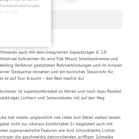
 Browsereinstellungen
 für Sie
n. Dabei werden Ihre
ließlich zum Zwecke
hweitenmessungen,
onen, den
llig, für die
inwilligung unter
athmandu auch mit dem integrierten Gepäckträger IC 3.0
rufen.
m Hinterrad Aufnahmen für eine Flat Mount Scheibenbremse und
 Welding Verfahren gestalteten Rohrverbindungen und im Inneren
einer Steckachse versehen und ein konisches Steuerrohr für
was es auf Tour braucht – den Rest machst du!
nbummler ist superkomfortabel zu fahren und noch dazu flexibel
äckträger, Lichtern und Seitenständer mit auf den Weg
ube mal wieder unglaublich viel Liebe zum Detail walten lassen.
abel nicht nur überaus komfortabel. Er begeistert auch mit
men superpraktische Features wie Acid Schutzbleche, Lichter
ringen die geschmeidig dahinrollenden, griffigen Schwalbe