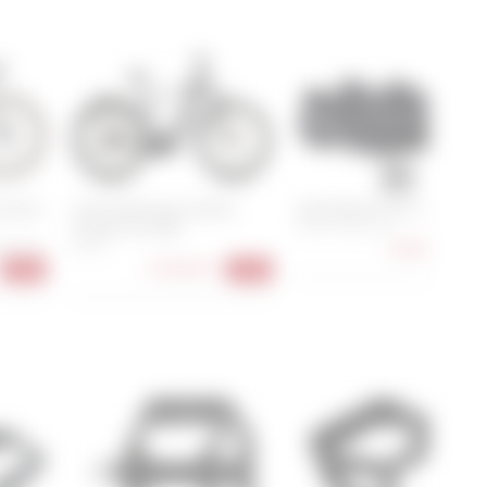
Carbon
Cube Kathmandu Hybrid
Specialized Torch 1.0 Road
Comfort Pro 800
36, 37, 39, 46, 47
89,90 €
m, 61 cm
58 cm
-18
3.209,00 €
-26%
-16%