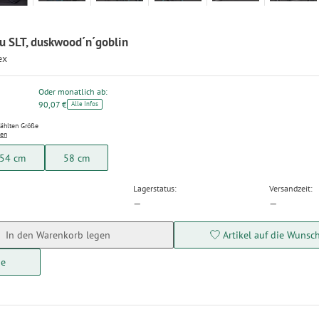
 SLT, duskwood´n´goblin
ex
Oder monatlich ab:
90,07 €
Alle Infos
wählten Größe
ten
54 cm
58 cm
Lagerstatus:
Versandzeit:
—
—
In den Warenkorb legen
Artikel auf die Wunsch
ge