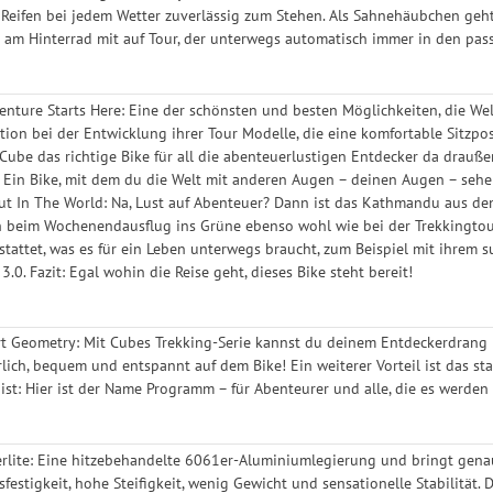
eifen bei jedem Wetter zuverlässig zum Stehen. Als Sahnehäubchen geht
am Hinterrad mit auf Tour, der unterwegs automatisch immer in den pass
enture Starts Here: Eine der schönsten und besten Möglichkeiten, die Welt
ation bei der Entwicklung ihrer Tour Modelle, die eine komfortable Sitzpo
 Cube das richtige Bike für all die abenteuerlustigen Entdecker da drauß
Ein Bike, mit dem du die Welt mit anderen Augen – deinen Augen – sehe
 In The World: Na, Lust auf Abenteuer? Dann ist das Kathmandu aus dem 
ch beim Wochenendausflug ins Grüne ebenso wohl wie bei der Trekkingtour
stattet, was es für ein Leben unterwegs braucht, zum Beispiel mit ihrem 
3.0. Fazit: Egal wohin die Reise geht, dieses Bike steht bereit!
rt Geometry: Mit Cubes Trekking-Serie kannst du deinem Entdeckerdrang
lich, bequem und entspannt auf dem Bike! Ein weiterer Vorteil ist das st
 ist: Hier ist der Name Programm – für Abenteurer und alle, die es werden
lite: Eine hitzebehandelte 6061er-Aluminiumlegierung und bringt genau
festigkeit, hohe Steifigkeit, wenig Gewicht und sensationelle Stabilität.