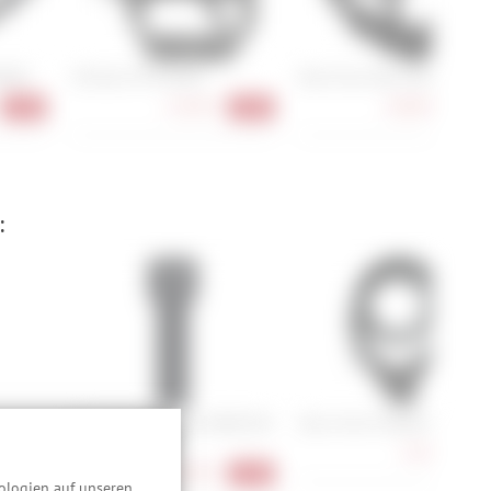
8000
Shimano PD-GR400
Race Face Atlas Pedals
52,90 €
148,90 €
-12%
-20%
-12
:
Abus Bordo Combo 6000C/90
Abus Yarnit 4004K/110
H
LED + Halter SH
72,90 €
-9
94,90 €
-18%
-14%
ologien auf unseren