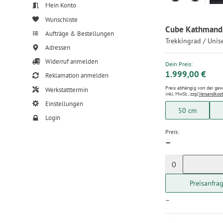
Mein Konto
Wunschliste
Cube Kathmandu
Aufträge & Bestellungen
Trekkingrad / Unis
Adressen
Widerruf anmelden
Dein Preis:
1.999,00 €
Reklamation anmelden
Preis abhängig von der ge
Werkstatttermin
inkl. MwSt., zzgl.
Versandkos
Einstellungen
50 cm
Login
Preis:
—
0
Preisanfra
—