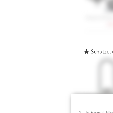
Shimano PD-EH5
84,
Schütze, 
Kryptonite Kryp
U-Lock
48,
Mit der Auswahl „Alle