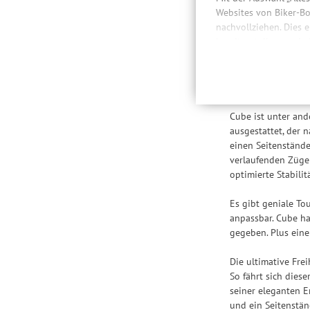
Websites von Biker-Bo
nachvollziehen. Dies 
Besc
bereitzustellen sowie
Daten auch an Drittan
der Einbindung von St
Produktempfehlungen 
Kathmandu – Out 
Drittanbietern und der
Nutzung unserer Websit
Cube ist unter and
Einstellungen lediglic
ausgestattet, der 
einen Seitenstände
verlaufenden Zügen
optimierte Stabilit
Es gibt geniale To
anpassbar. Cube ha
gegeben. Plus eine
Die ultimative Fre
So fährt sich dies
seiner eleganten E
und ein Seitenstän