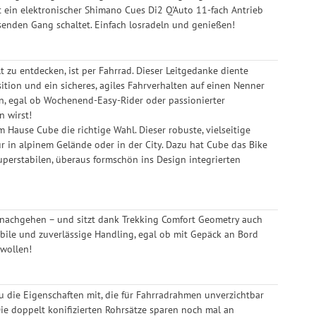
 ein elektronischer Shimano Cues Di2 Q'Auto 11-fach Antrieb
enden Gang schaltet. Einfach losradeln und genießen!
 zu entdecken, ist per Fahrrad. Dieser Leitgedanke diente
sition und ein sicheres, agiles Fahrverhalten auf einen Nenner
en, egal ob Wochenend-Easy-Rider oder passionierter
n wirst!
Hause Cube die richtige Wahl. Dieser robuste, vielseitige
 in alpinem Gelände oder in der City. Dazu hat Cube das Bike
superstabilen, überaus formschön ins Design integrierten
 nachgehen – und sitzt dank Trekking Comfort Geometry auch
abile und zuverlässige Handling, egal ob mit Gepäck an Bord
 wollen!
 die Eigenschaften mit, die für Fahrradrahmen unverzichtbar
 Die doppelt konifizierten Rohrsätze sparen noch mal an