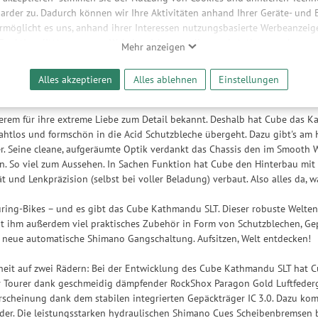
arder zu. Dadurch können wir Ihre Aktivitäten anhand Ihrer Geräte- und
ermöglicht es uns, anhand ihrer Interessen nutzungsbasierte Werbeanzeigen
hreibung
 Funktionalitäten unserer Website sicherzustellen und stetig zu verbesser
Mehr anzeigen
bieter und Werbepartner weitergegeben. Die Verarbeitung erfolgt aussch
reaming-Inhalten und der Durchführung von statistischer Analyse, Reic
Alles akzeptieren
Alles ablehnen
Einstellungen
und nutzungsbasierter Werbung. Informationen zu den einzelnen Funkti
In The World
 Speicherdauer finden Sie unter Einstellungen. Diese Einwilligung ist freiwi
e nicht erforderlich und gilt, bis sie widerrufen wird. Sie können Ihre E
erem für ihre extreme Liebe zum Detail bekannt. Deshalb hat Cube das K
h für bestimmte Drittanbieter erteilen und jederzeit für die Zukunft wider
nahtlos und formschön in die Acid Schutzbleche übergeht. Dazu gibt's a
r. Seine cleane, aufgeräumte Optik verdankt das Chassis den im Smooth
. So viel zum Aussehen. In Sachen Funktion hat Cube den Hinterbau mit 
ät und Lenkpräzision (selbst bei voller Beladung) verbaut. Also alles da, 
uring-Bikes – und es gibt das Cube Kathmandu SLT. Dieser robuste Welte
t ihm außerdem viel praktisches Zubehör in Form von Schutzblechen, Gep
 neue automatische Shimano Gangschaltung. Aufsitzen, Welt entdecken!
iheit auf zwei Rädern: Bei der Entwicklung des Cube Kathmandu SLT hat C
er Tourer dank geschmeidig dämpfender RockShox Paragon Gold Luftfederg
rscheinung dank dem stabilen integrierten Gepäckträger IC 3.0. Dazu kom
der. Die leistungsstarken hydraulischen Shimano Cues Scheibenbremsen b