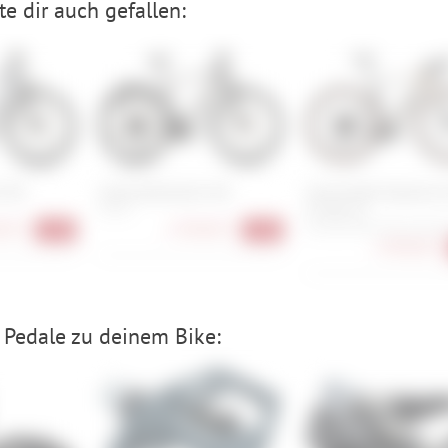
e dir auch gefallen:
 EXC
Cube Kathmandu SLX
Cannondale Topstone 
4 Cues 1x
50 cm
00 €
1.399,00 €
51 cm, 54 cm, 56 cm, 58 c
-12%
-13%
1.999,00 €
Pedale zu deinem Bike: