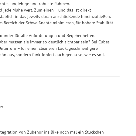
eichte, langlebige und robuste Rahmen.
nd jede Mühe wert. Zum einen – und das ist direkt
hstäblich in das jeweils daran anschließende hineinzufließen.
im Bereich der Schweißnähte minimieren, für höhere Stabilität
llrounder für alle Anforderungen und Begebenheiten.
Aber müssen sie immer so deutlich sichtbar sein? Bei Cubes
Unterrohr – für einen cleaneren Look, geschmeidigere
n aus, sondern funktioniert auch genau so, wie es soll.
er
d
 Integration von Zubehör ins Bike noch mal ein Stückchen