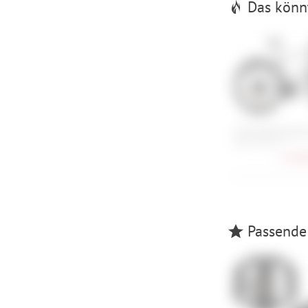
Das könnt
Cube Kathmandu
50 cm, 58 cm
1.149,
Passende 