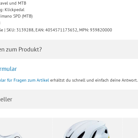
ravel und MTB
g: Klickpedal
Shimano SPD (MTB)
:
ße | SKU: 3139288, EAN: 4054571173652, MPN: 939820000
en zum Produkt?
rmular
lar für Fragen zum Artikel
erhältst du schnell und einfach deine Antwort.
eller