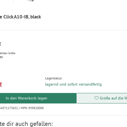
 Click A10-IB, black
P
€
wählten Größe
ten
Lagerstatus:
€
lagernd und sofort versandfertig
In den Warenkorb legen
Größe auf die W
054571173652 / MPN: 939820000
e dir auch gefallen: