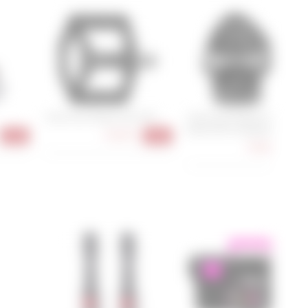
Cube Acid Pedale Flat P20
Cube Acid Pedale Click K1-C
Road KEO kompatibel
36,90 €
-28%
-26%
78,90 €
-21