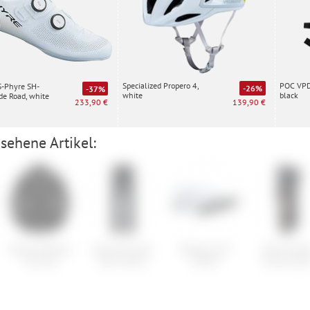
Specialized Propero 4,
POC VPD 
S-Phyre SH-
-26%
-37%
white
black
e Road, white
139,90 €
233,90 €
sehene Artikel:
Volcom Fleecer
Norrona møre
Shimano SH-
Scott Soldi
Full Zip
flex1 Pants
XC503
Knee Guar