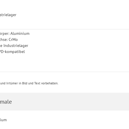
l
strielager
örper: Aluminium
chse: CrMo
te Industrielager
SPD-kompatibel
nd Irrtümer in Bild und Text vorbehalten.
male
nium
0