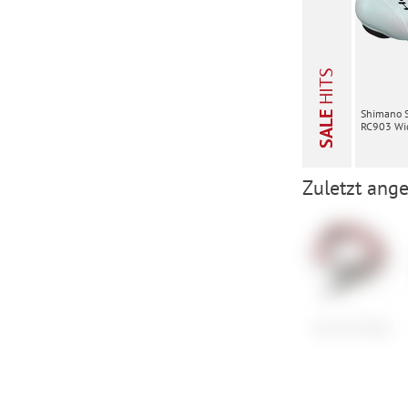
HITS
Shimano 
SALE
RC903 Wid
Zuletzt ange
Tex-Lock Mate