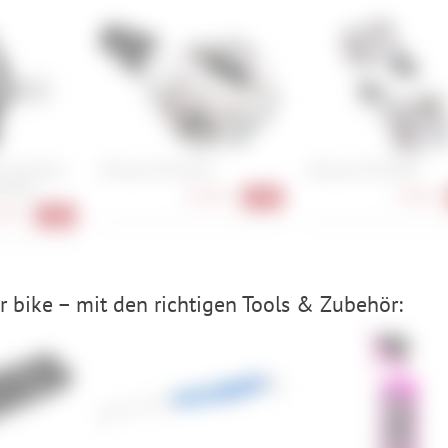
 Click Road
Shimano PD-M520
Shimano PD-M505
atibel
42,90 €
37,90 €
-25%
90 €
-22%
 bike – mit den richtigen Tools & Zubehör: