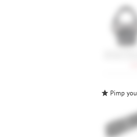
Cube Acid Pedale
P30 SPD-SL komp
46,
Pimp your