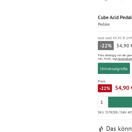
Cube Acid Pedale
Pedale
Jetzt statt 69,95 € UV
-22%
54,90 
Preis abhängig von der ge
inkl. MwSt., zzgl.
Versandkos
Universalgröße
Preis:
54,90 
-22%
SKU: 3139288 / EAN: 4
Das könnt