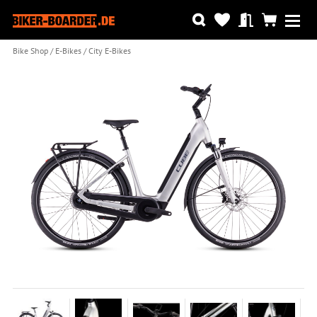
Bike Shop
E-Bikes
City E-Bikes