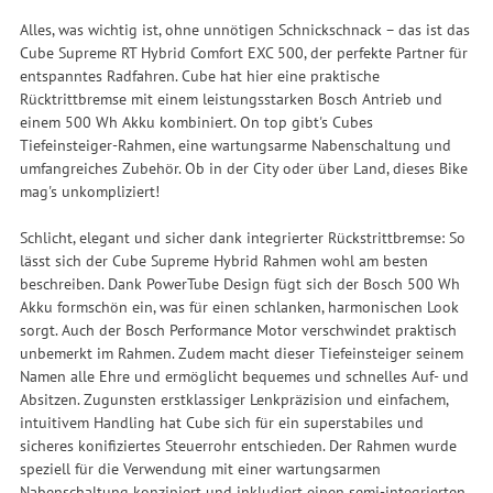
Alles, was wichtig ist, ohne unnötigen Schnickschnack – das ist das
Cube Supreme RT Hybrid Comfort EXC 500, der perfekte Partner für
entspanntes Radfahren. Cube hat hier eine praktische
Rücktrittbremse mit einem leistungsstarken Bosch Antrieb und
einem 500 Wh Akku kombiniert. On top gibt's Cubes
Tiefeinsteiger-Rahmen, eine wartungsarme Nabenschaltung und
umfangreiches Zubehör. Ob in der City oder über Land, dieses Bike
mag's unkompliziert!
Schlicht, elegant und sicher dank integrierter Rückstrittbremse: So
lässt sich der Cube Supreme Hybrid Rahmen wohl am besten
beschreiben. Dank PowerTube Design fügt sich der Bosch 500 Wh
Akku formschön ein, was für einen schlanken, harmonischen Look
sorgt. Auch der Bosch Performance Motor verschwindet praktisch
unbemerkt im Rahmen. Zudem macht dieser Tiefeinsteiger seinem
Namen alle Ehre und ermöglicht bequemes und schnelles Auf- und
Absitzen. Zugunsten erstklassiger Lenkpräzision und einfachem,
intuitivem Handling hat Cube sich für ein superstabiles und
sicheres konifiziertes Steuerrohr entschieden. Der Rahmen wurde
speziell für die Verwendung mit einer wartungsarmen
Nabenschaltung konzipiert und inkludiert einen semi-integrierten