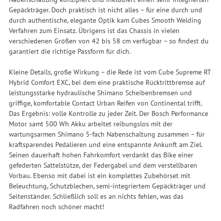
Gepäckträger. Doch praktisch ist nicht alles – für eine durch und
durch authentische, elegante Optik kam Cubes Smooth Welding
Verfahren zum Einsatz. Übrigens ist das Chassis in vielen
verschiedenen Größen von 42 bis 58 cm verfügbar – so findest du
garantiert die richtige Passform für dich.
Kleine Details, große Wirkung – die Rede ist vom Cube Supreme RT
Hybrid Comfort EXC, bei dem eine praktische Rücktrittbremse auf
leistungsstarke hydraulische Shimano Scheibenbremsen und
griffige, komfortable Contact Urban Reifen von Continental trifft.
Das Ergebnis: volle Kontrolle zu jeder Zeit. Der Bosch Performance
Motor samt 500 Wh Akku arbeitet reibungslos mit der
wartungsarmen Shimano 5-fach Nabenschaltung zusammen – für
kraftsparendes Pedalieren und eine entspannte Ankunft am Ziel.
Seinen dauerhaft hohen Fahrkomfort verdankt das Bike einer
gefederten Sattelstütze, der Federgabel und dem verstellbaren
Vorbau. Ebenso mit dabei ist ein komplettes Zubehörset mit
Beleuchtung, Schutzblechen, semi-integriertem Gepäckträger und
Seitenständer. Schließlich soll es an nichts fehlen, was das
Radfahren noch schöner macht!