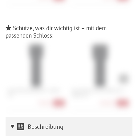
Schütze, was dir wichtig ist – mit dem
passenden Schloss:
Abus Bordo 6000K/90 + Halter
Abus Bordo Granit 6500K/120 +
A
SH
Halter SH
L
79,90 €
164,90 €
-20%
-18%
Beschreibung