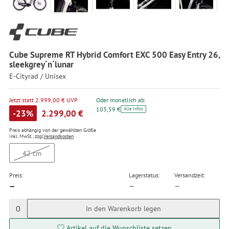
Cube Supreme RT Hybrid Comfort EXC 500 Easy Entry 26,
sleekgrey´n´lunar
E-Cityrad / Unisex
Jetzt statt 2.999,00 € UVP
Oder monatlich ab:
103,59 €
Alle Infos
-23%
2.299,00 €
Preis abhängig von der gewählten Größe
inkl. MwSt., zzgl.
Versandkosten
42 cm
Preis:
Lagerstatus:
Versandzeit:
—
—
—
0
In den Warenkorb legen
Artikel auf die Wunschliste setzen