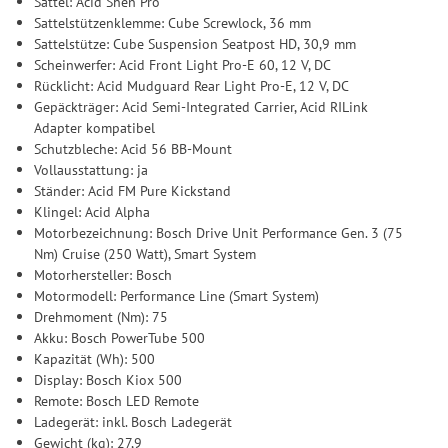
Sattel: Acid Shen Pro
Sattelstützenklemme: Cube Screwlock, 36 mm
Sattelstütze: Cube Suspension Seatpost HD, 30,9 mm
Scheinwerfer: Acid Front Light Pro-E 60, 12 V, DC
Rücklicht: Acid Mudguard Rear Light Pro-E, 12 V, DC
Gepäckträger: Acid Semi-Integrated Carrier, Acid RILink
Adapter kompatibel
Schutzbleche: Acid 56 BB-Mount
Vollausstattung: ja
Ständer: Acid FM Pure Kickstand
Klingel: Acid Alpha
Motorbezeichnung: Bosch Drive Unit Performance Gen. 3 (75
Nm) Cruise (250 Watt), Smart System
Motorhersteller: Bosch
Motormodell: Performance Line (Smart System)
Drehmoment (Nm): 75
Akku: Bosch PowerTube 500
Kapazität (Wh): 500
Display: Bosch Kiox 500
Remote: Bosch LED Remote
Ladegerät: inkl. Bosch Ladegerät
Gewicht (kg): 27,9