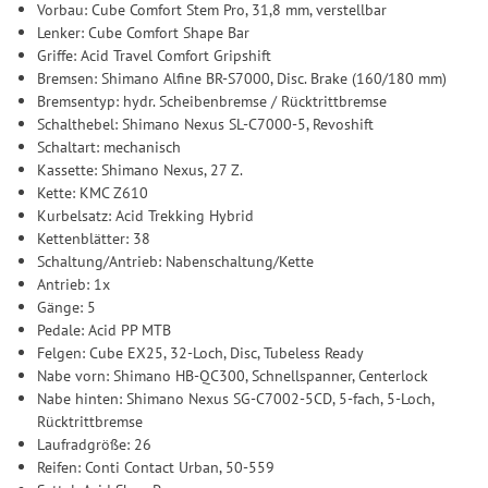
Vorbau: Cube Comfort Stem Pro, 31,8 mm, verstellbar
Lenker: Cube Comfort Shape Bar
Griffe: Acid Travel Comfort Gripshift
Bremsen: Shimano Alfine BR-S7000, Disc. Brake (160/180 mm)
Bremsentyp: hydr. Scheibenbremse / Rücktrittbremse
Schalthebel: Shimano Nexus SL-C7000-5, Revoshift
Schaltart: mechanisch
Kassette: Shimano Nexus, 27 Z.
Kette: KMC Z610
Kurbelsatz: Acid Trekking Hybrid
Kettenblätter: 38
Schaltung/Antrieb: Nabenschaltung/Kette
Antrieb: 1x
Gänge: 5
Pedale: Acid PP MTB
Felgen: Cube EX25, 32-Loch, Disc, Tubeless Ready
Nabe vorn: Shimano HB-QC300, Schnellspanner, Centerlock
Nabe hinten: Shimano Nexus SG-C7002-5CD, 5-fach, 5-Loch,
Rücktrittbremse
Laufradgröße: 26
Reifen: Conti Contact Urban, 50-559