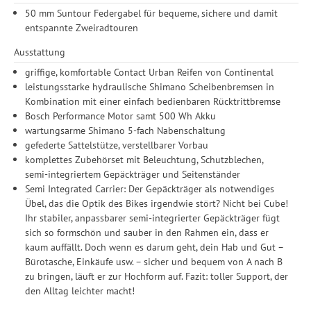
Drittanbieter erteilen und jederzeit für die Zukunft widerrufen.
50 mm Suntour Federgabel für bequeme, sichere und damit
entspannte Zweiradtouren
Ausstattung
griffige, komfortable Contact Urban Reifen von Continental
leistungsstarke hydraulische Shimano Scheibenbremsen in
Kombination mit einer einfach bedienbaren Rücktrittbremse
Bosch Performance Motor samt 500 Wh Akku
wartungsarme Shimano 5-fach Nabenschaltung
gefederte Sattelstütze, verstellbarer Vorbau
komplettes Zubehörset mit Beleuchtung, Schutzblechen,
semi-integriertem Gepäckträger und Seitenständer
Semi Integrated Carrier: Der Gepäckträger als notwendiges
Übel, das die Optik des Bikes irgendwie stört? Nicht bei Cube!
Ihr stabiler, anpassbarer semi-integrierter Gepäckträger fügt
sich so formschön und sauber in den Rahmen ein, dass er
kaum auffällt. Doch wenn es darum geht, dein Hab und Gut –
Bürotasche, Einkäufe usw. – sicher und bequem von A nach B
zu bringen, läuft er zur Hochform auf. Fazit: toller Support, der
den Alltag leichter macht!