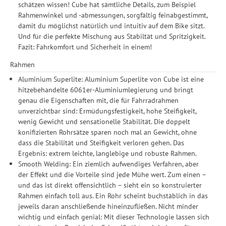
schätzen wissen! Cube hat sämtliche Details, zum Beispiel
Rahmenwinkel und -abmessungen, sorgfältig feinabgestimmt,
damit du möglichst natürlich und intuitiv auf dem Bike sitzt.
Und für die perfekte Mischung aus Stabiltät und Spritzigkeit.
Fazit: Fahrkomfort und Sicherheit in einem!
Rahmen
Aluminium Superlite: Aluminium Superlite von Cube ist eine
hitzebehandelte 6061er-Aluminiumlegierung und bringt
genau die Eigenschaften mit, die für Fahrradrahmen
unverzichtbar sind: Ermüdungsfestigkeit, hohe Steifigkeit,
wenig Gewicht und sensationelle Stabilität. Die doppelt
konifizierten Rohrsätze sparen noch mal an Gewicht, ohne
dass die Stabilität und Steifigkeit verloren gehen. Das
Ergebnis: extrem leichte, langlebige und robuste Rahmen.
Smooth Welding: Ein ziemlich aufwendiges Verfahren, aber
der Effekt und die Vorteile sind jede Mühe wert. Zum einen –
und das ist direkt offensichtlich – sieht ein so konstruierter
Rahmen einfach toll aus. Ein Rohr scheint buchstäblich in das
jeweils daran anschließende hineinzufließen. Nicht minder
wichtig und einfach genial: Mit dieser Technologie lassen sich