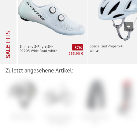
HITS
Specialized Propero 4,
Shimano S-Phyre SH-
SALE
-37%
white
RC903 Wide Road, white
233,90 €
Zuletzt angesehene Artikel:
POC Amidal
Cube Supreme
Schwalbe Pick-
Flow
RT Hybrid
Up