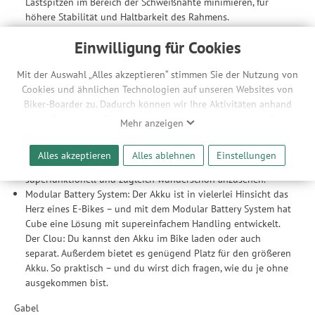
Lastspitzen im Bereich der Schweißnähte minimieren, für
höhere Stabilität und Haltbarkeit des Rahmens.
Tiefeinstieg: Wie der Name schon sagt, bieten
Einwilligung für Cookies
Tiefeinsteigerrahmen einen niedrigen Durchstieg (Easy Entry)
für schnelles, einfaches Auf- und Absitzen dank cleverer
Mit der Auswahl „Alles akzeptieren“ stimmen Sie der Nutzung von
Design Features.
Cookies und ähnlichen Technologien auf unseren Websites von
Fully Integrated Battery: Dank dem Fully Integrated Battery
Biker-Boarder zu. Dadurch können wir Ihre Aktivitäten anhand
System verschwindet der Bosch E-Motor praktisch unsichtbar
Ihrer Geräte- und Browsereinstellungen nachvollziehen. Dies
und zudem sicher im Unterrohr des Rahmens. Ein Cover
Mehr anzeigen
ermöglicht es uns, anhand ihrer Interessen nutzungsbasierte
schützt ihn dort vor Spritzwasser und Schmutz – und dank
Werbeanzeigen für Sie bereitzustellen sowie Funktionalitäten
der Abschließfunktion haben Diebe keine Chance. Das
Alles akzeptieren
Alles ablehnen
Einstellungen
unserer Website sicherzustellen und stetig zu verbessern. Dabei
Ergebnis: ein ästhetisch ansprechender E-Bike-Rahmen,
werden Ihre Daten auch an Drittanbieter und Werbepartner
superfunktionell und zugleich wunderschön anzusehen.
weitergegeben. Die Verarbeitung erfolgt ausschließlich zum
Modular Battery System: Der Akku ist in vielerlei Hinsicht das
Zwecke der Einbindung von Streaming-Inhalten und der
Herz eines E-Bikes – und mit dem Modular Battery System hat
Durchführung von statistischer Analyse, Reichweitenmessungen,
Cube eine Lösung mit supereinfachem Handling entwickelt.
Produktempfehlungen und nutzungsbasierter Werbung.
Der Clou: Du kannst den Akku im Bike laden oder auch
Informationen zu den einzelnen Funktionen, den Drittanbietern
separat. Außerdem bietet es genügend Platz für den größeren
und der Speicherdauer finden Sie unter Einstellungen. Diese
Akku. So praktisch – und du wirst dich fragen, wie du je ohne
Einwilligung ist freiwillig, für die Nutzung unserer Website nicht
ausgekommen bist.
erforderlich und gilt, bis sie widerrufen wird. Sie können Ihre
Gabel
Einwilligung unter Einstellungen lediglich für bestimmte