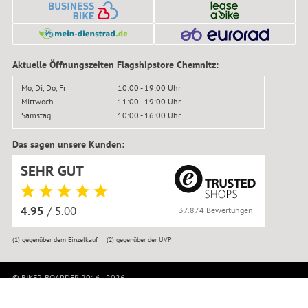
Aktuelle Öffnungszeiten Flagshipstore Chemnitz:
Mo, Di, Do, Fr
10:00 - 19:00 Uhr
Mittwoch
11:00 - 19:00 Uhr
Samstag
10:00 - 16:00 Uhr
Das sagen unsere Kunden:
SEHR GUT
4.95
/ 5.00
37.874 Bewertungen
(1)
gegenüber dem Einzelkauf
(2)
gegenüber der UVP
© BIKER-BOARDER 2016–2026
Impressum
|
Kontakt
|
Datenschutz
|
AGB
|
Widerrufsbelehrung
|
Widerruf anmelden
|
Reklamation
|
Versandkosten
|