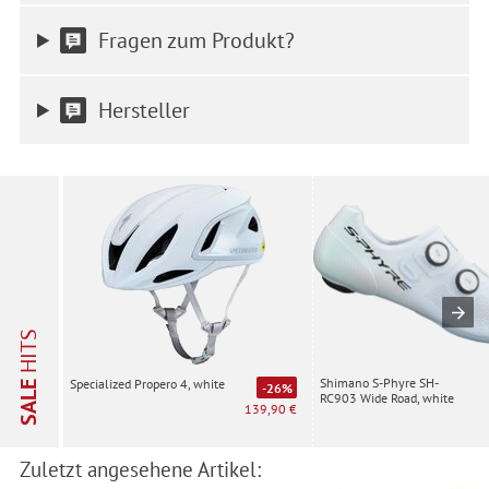
und der Speicherdauer finden Sie unter Einstellungen. Diese
Fragen zum Produkt?
Einwilligung ist freiwillig, für die Nutzung unserer Website nicht
erforderlich und gilt, bis sie widerrufen wird. Sie können Ihre
Einwilligung unter Einstellungen lediglich für bestimmte
Hersteller
Drittanbieter erteilen und jederzeit für die Zukunft widerrufen.
HITS
Shimano S-Phyre SH-
Specialized Propero 4, white
SALE
-26%
RC903 Wide Road, white
139,90 €
Zuletzt angesehene Artikel: