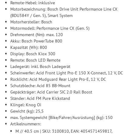
Remote-Hebel: inklusive
Motorbezeichnung: Bosch Drive Unit Performance Line CX
(BDU384Y / Gen. 5), Smart System
Motorhersteller: Bosch
Motormodell: Performance Line CX (Gen. 5)
Drehmoment (Nm): max. 120
Akku: Bosch PowerTube 800
Kapazität (Wh): 800
Display: Bosch Kiox 300
Remote: Bosch LED Remote
Ladegerät: inkl. Bosch Ladegerät
Scheinwerfer: Acid Front Light Pro-E 150 X-Connect, 12 V, DC
Rücklicht: Acid Mudguard Rear Light Pro-E, 12 V, DC
Schutzbleche: Acid 85 BB-Mount
Gepäckträger: Acid Carrier SIC 2.0 Rail Boost
Ständer: Acid FM Pure Kickstand
Klingel: Knog Oi
Gewicht (kg): 25,5
max. Systemgewicht [Bike/Fahrer/Ausrüstung] (kg): 150
Artikelnummern:
M // 40.5 cm | SKU: 3100810, EAN: 4054571459817,