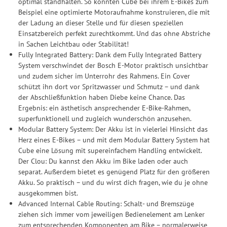
optimal standhalten. So konnten Cube bei ihrem E-Bikes zum
Beispiel eine optimierte Motoraufnahme konstruieren, die mit
der Ladung an dieser Stelle und für diesen speziellen
Einsatzbereich perfekt zurechtkommt. Und das ohne Abstriche
in Sachen Leichtbau oder Stabilität!
Fully Integrated Battery: Dank dem Fully Integrated Battery
System verschwindet der Bosch E-Motor praktisch unsichtbar
und zudem sicher im Unterrohr des Rahmens. Ein Cover
schützt ihn dort vor Spritzwasser und Schmutz – und dank
der Abschließfunktion haben Diebe keine Chance. Das
Ergebnis: ein ästhetisch ansprechender E-Bike-Rahmen,
superfunktionell und zugleich wunderschön anzusehen.
Modular Battery System: Der Akku ist in vielerlei Hinsicht das
Herz eines E-Bikes – und mit dem Modular Battery System hat
Cube eine Lösung mit supereinfachem Handling entwickelt.
Der Clou: Du kannst den Akku im Bike laden oder auch
separat. Außerdem bietet es genügend Platz für den größeren
Akku. So praktisch – und du wirst dich fragen, wie du je ohne
ausgekommen bist.
Advanced Internal Cable Routing: Schalt- und Bremszüge
ziehen sich immer vom jeweiligen Bedienelement am Lenker
zum entsprechenden Komponenten am Bike – normalerweise