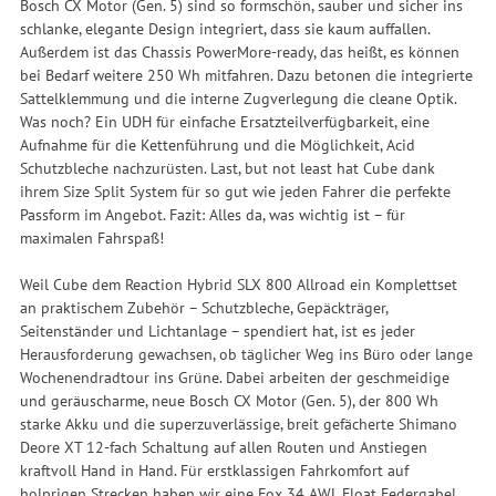
Bosch CX Motor (Gen. 5) sind so formschön, sauber und sicher ins
schlanke, elegante Design integriert, dass sie kaum auffallen.
Außerdem ist das Chassis PowerMore-ready, das heißt, es können
bei Bedarf weitere 250 Wh mitfahren. Dazu betonen die integrierte
Sattelklemmung und die interne Zugverlegung die cleane Optik.
Was noch? Ein UDH für einfache Ersatzteilverfügbarkeit, eine
Aufnahme für die Kettenführung und die Möglichkeit, Acid
Schutzbleche nachzurüsten. Last, but not least hat Cube dank
ihrem Size Split System für so gut wie jeden Fahrer die perfekte
Passform im Angebot. Fazit: Alles da, was wichtig ist – für
maximalen Fahrspaß!
Weil Cube dem Reaction Hybrid SLX 800 Allroad ein Komplettset
an praktischem Zubehör – Schutzbleche, Gepäckträger,
Seitenständer und Lichtanlage – spendiert hat, ist es jeder
Herausforderung gewachsen, ob täglicher Weg ins Büro oder lange
Wochenendradtour ins Grüne. Dabei arbeiten der geschmeidige
und geräuscharme, neue Bosch CX Motor (Gen. 5), der 800 Wh
starke Akku und die superzuverlässige, breit gefächerte Shimano
Deore XT 12-fach Schaltung auf allen Routen und Anstiegen
kraftvoll Hand in Hand. Für erstklassigen Fahrkomfort auf
holprigen Strecken haben wir eine Fox 34 AWL Float Federgabel