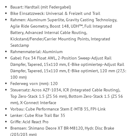
Bauart: Hardtail (mit Federgabel)
Bike Einsatzzweck: Universal & Freizeit und Trail
Rahmen: Aluminum Superlite, Gravity Casting Technology,
Agile Ride Geometry, Boost 148, UDH™, Full Integrated
Battery, Advanced Internal Cable Routing,
Kickstand/Fender/Carrier Mounting Points, Integrated
Seatclamp
Rahmenmaterial: Aluminium
Gabel: Fox 34 Float AWL, 2-Position Sweep-Adjust Rail
Dämpfer, Tapered, 15x110 mm, E-Bike optimiertep-Adjust Rail
Dämpfer, Tapered, 15x110 mm, E-Bike optimiert, 120 mm (27,5:
100 mm)
Federweg vorn (mm): 120
Steuersatz: Acros AZF-1034, ICR (Integrated Cable Routing),
Top Zero-Stack 1.5 (ZS 56 mm), Bottom Zero-Stack 1.5 (ZS 56
mm), X-Connect Interface
Vorbau: Cube Performance Stem E-MTB 35, FPI-Link
Lenker: Cube Rise Trail Bar 35
Griffe: Acid React Pro
Bremsen: Shimano Deore XT BR-M8120, Hydr. Disc Brake
(203/203 mm)