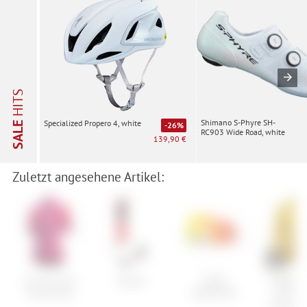
HITS
Shimano S-Phyre SH-
Specialized Propero 4, white
SALE
-26%
RC903 Wide Road, white
139,90 €
Zuletzt angesehene Artikel:
Ale The End
Atomic
100%
GOREW
Lady Jersey
Speedcraft
Everyd
Thermo 