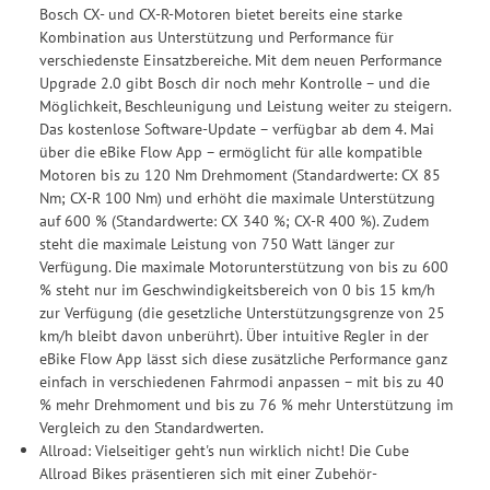
Bosch CX- und CX-R-Motoren bietet bereits eine starke
Kombination aus Unterstützung und Performance für
verschiedenste Einsatzbereiche. Mit dem neuen Performance
Upgrade 2.0 gibt Bosch dir noch mehr Kontrolle – und die
Möglichkeit, Beschleunigung und Leistung weiter zu steigern.
Das kostenlose Software-Update – verfügbar ab dem 4. Mai
über die eBike Flow App – ermöglicht für alle kompatible
Motoren bis zu 120 Nm Drehmoment (Standardwerte: CX 85
Nm; CX-R 100 Nm) und erhöht die maximale Unterstützung
auf 600 % (Standardwerte: CX 340 %; CX-R 400 %). Zudem
steht die maximale Leistung von 750 Watt länger zur
Verfügung. Die maximale Motorunterstützung von bis zu 600
% steht nur im Geschwindigkeitsbereich von 0 bis 15 km/h
zur Verfügung (die gesetzliche Unterstützungsgrenze von 25
km/h bleibt davon unberührt). Über intuitive Regler in der
eBike Flow App lässt sich diese zusätzliche Performance ganz
einfach in verschiedenen Fahrmodi anpassen – mit bis zu 40
% mehr Drehmoment und bis zu 76 % mehr Unterstützung im
Vergleich zu den Standardwerten.
Allroad: Vielseitiger geht's nun wirklich nicht! Die Cube
Allroad Bikes präsentieren sich mit einer Zubehör-