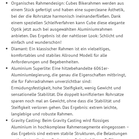
Organisches Rahmendesign: Cubes Bikerahmen werden aus
einem Stück gefertigt und haben eine supercleane Ästhetik,
bei der die Rohrsätze harmonisch ineinanderfließen. Dank
einem speziellen Schleifverfahren kann Cube diese elegante
Optik jetzt auch bei ausgewählten Aluminiumrahmen
anbieten. Das Ergebnis ist der nahtloser Look: Schlicht und
einfach und wunderschön!
Diamant: Ein klassischer Rahmen ist ein vielseitiges,
komfortables und stabiles Allround Modell für alle
Anforderungen und Begebenheiten.
Aluminium Superlite: Eine hitzebehandelte 6061er-
Aluminiumlegierung, die genau die Eigenschaften mitbringt,
die für Fahrradrahmen unverzichtbar sind:
Ermüdungsfestigkeit, hohe Steifigkeit, wenig Gewicht und
sensationelle Stabilität. Die doppelt konifizierten Rohrsätze
sparen noch mal an Gewicht, ohne dass die Stabilität und
Steifigkeit verloren gehen. Das Ergebnis: extrem leichte,
langlebige und robuste Rahmen.
Gravity Casting: Beim Gravity Casting wird flüssiges
Aluminium in hochkomplexe Rahmensegmente eingegossen –
das Ergebnis sind extrem stabile Strukturen, die Belastungen