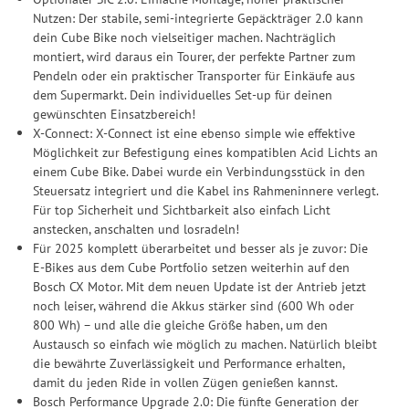
Nutzen: Der stabile, semi-integrierte Gepäckträger 2.0 kann
dein Cube Bike noch vielseitiger machen. Nachträglich
montiert, wird daraus ein Tourer, der perfekte Partner zum
Pendeln oder ein praktischer Transporter für Einkäufe aus
dem Supermarkt. Dein individuelles Set-up für deinen
gewünschten Einsatzbereich!
X-Connect: X-Connect ist eine ebenso simple wie effektive
Möglichkeit zur Befestigung eines kompatiblen Acid Lichts an
einem Cube Bike. Dabei wurde ein Verbindungsstück in den
Steuersatz integriert und die Kabel ins Rahmeninnere verlegt.
Für top Sicherheit und Sichtbarkeit also einfach Licht
anstecken, anschalten und losradeln!
Für 2025 komplett überarbeitet und besser als je zuvor: Die
E-Bikes aus dem Cube Portfolio setzen weiterhin auf den
Bosch CX Motor. Mit dem neuen Update ist der Antrieb jetzt
noch leiser, während die Akkus stärker sind (600 Wh oder
800 Wh) – und alle die gleiche Größe haben, um den
Austausch so einfach wie möglich zu machen. Natürlich bleibt
die bewährte Zuverlässigkeit und Performance erhalten,
damit du jeden Ride in vollen Zügen genießen kannst.
Bosch Performance Upgrade 2.0: Die fünfte Generation der