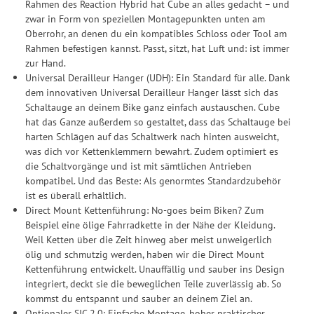
Rahmen des Reaction Hybrid hat Cube an alles gedacht – und
Drittanbieter erteilen und jederzeit für die Zukunft widerrufen.
zwar in Form von speziellen Montagepunkten unten am
Oberrohr, an denen du ein kompatibles Schloss oder Tool am
Rahmen befestigen kannst. Passt, sitzt, hat Luft und: ist immer
zur Hand.
Universal Derailleur Hanger (UDH): Ein Standard für alle. Dank
dem innovativen Universal Derailleur Hanger lässt sich das
Schaltauge an deinem Bike ganz einfach austauschen. Cube
hat das Ganze außerdem so gestaltet, dass das Schaltauge bei
harten Schlägen auf das Schaltwerk nach hinten ausweicht,
was dich vor Kettenklemmern bewahrt. Zudem optimiert es
die Schaltvorgänge und ist mit sämtlichen Antrieben
kompatibel. Und das Beste: Als genormtes Standardzubehör
ist es überall erhältlich.
Direct Mount Kettenführung: No-goes beim Biken? Zum
Beispiel eine ölige Fahrradkette in der Nähe der Kleidung.
Weil Ketten über die Zeit hinweg aber meist unweigerlich
ölig und schmutzig werden, haben wir die Direct Mount
Kettenführung entwickelt. Unauffällig und sauber ins Design
integriert, deckt sie die beweglichen Teile zuverlässig ab. So
kommst du entspannt und sauber an deinem Ziel an.
Optionaler SIC 2.0: Einfache Montage, hoher praktischer