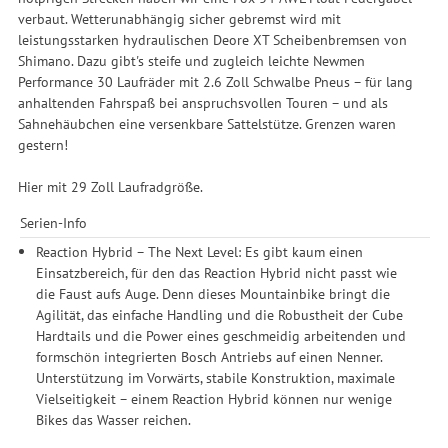
verbaut. Wetterunabhängig sicher gebremst wird mit
leistungsstarken hydraulischen Deore XT Scheibenbremsen von
Shimano. Dazu gibt's steife und zugleich leichte Newmen
Performance 30 Laufräder mit 2.6 Zoll Schwalbe Pneus – für lang
anhaltenden Fahrspaß bei anspruchsvollen Touren – und als
Sahnehäubchen eine versenkbare Sattelstütze. Grenzen waren
gestern!
Hier mit 29 Zoll Laufradgröße.
Serien-Info
Reaction Hybrid – The Next Level: Es gibt kaum einen
Einsatzbereich, für den das Reaction Hybrid nicht passt wie
die Faust aufs Auge. Denn dieses Mountainbike bringt die
Agilität, das einfache Handling und die Robustheit der Cube
Hardtails und die Power eines geschmeidig arbeitenden und
formschön integrierten Bosch Antriebs auf einen Nenner.
Unterstützung im Vorwärts, stabile Konstruktion, maximale
Vielseitigkeit – einem Reaction Hybrid können nur wenige
Bikes das Wasser reichen.