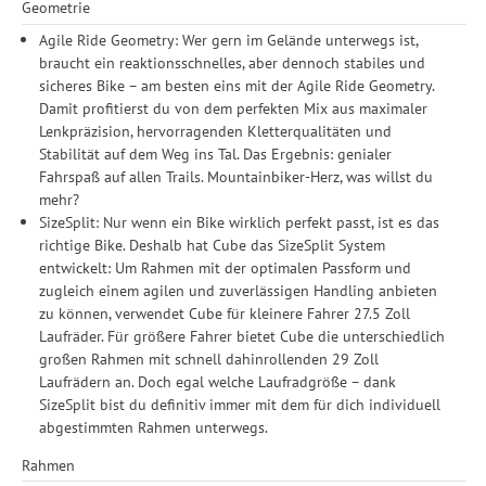
Geometrie
Agile Ride Geometry: Wer gern im Gelände unterwegs ist,
braucht ein reaktionsschnelles, aber dennoch stabiles und
sicheres Bike – am besten eins mit der Agile Ride Geometry.
Damit profitierst du von dem perfekten Mix aus maximaler
Lenkpräzision, hervorragenden Kletterqualitäten und
Stabilität auf dem Weg ins Tal. Das Ergebnis: genialer
Fahrspaß auf allen Trails. Mountainbiker-Herz, was willst du
mehr?
SizeSplit: Nur wenn ein Bike wirklich perfekt passt, ist es das
richtige Bike. Deshalb hat Cube das SizeSplit System
entwickelt: Um Rahmen mit der optimalen Passform und
zugleich einem agilen und zuverlässigen Handling anbieten
zu können, verwendet Cube für kleinere Fahrer 27.5 Zoll
Laufräder. Für größere Fahrer bietet Cube die unterschiedlich
großen Rahmen mit schnell dahinrollenden 29 Zoll
Laufrädern an. Doch egal welche Laufradgröße – dank
SizeSplit bist du definitiv immer mit dem für dich individuell
abgestimmten Rahmen unterwegs.
Rahmen