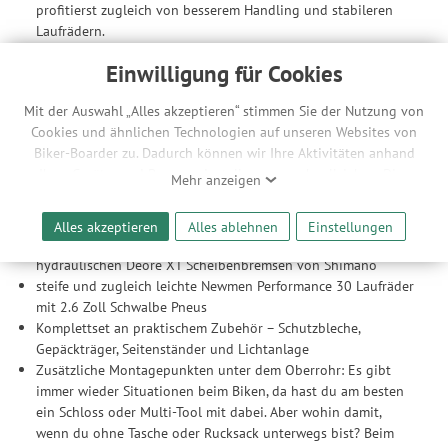
profitierst zugleich von besserem Handling und stabileren
Laufrädern.
Gabel
Einwilligung für Cookies
Fox 34 Float AWL
Mit der Auswahl „Alles akzeptieren“ stimmen Sie der Nutzung von
120 mm Federweg
Cookies und ähnlichen Technologien auf unseren Websites von
15 x 110 mm Boost Steckachse
Biker-Boarder zu. Dadurch können wir Ihre Aktivitäten anhand
Ausstattung
Ihrer Geräte- und Browsereinstellungen nachvollziehen. Dies
Mehr anzeigen
ermöglicht es uns, anhand ihrer Interessen nutzungsbasierte
superzuverlässige, breit gefächerte Shimano Deore XT 12-fach
Werbeanzeigen für Sie bereitzustellen sowie Funktionalitäten
Schaltung
Alles akzeptieren
Alles ablehnen
Einstellungen
unserer Website sicherzustellen und stetig zu verbessern. Dabei
wetterunabhängig sicher gebremst wird mit leistungsstarken
werden Ihre Daten auch an Drittanbieter und Werbepartner
hydraulischen Deore XT Scheibenbremsen von Shimano
weitergegeben. Die Verarbeitung erfolgt ausschließlich zum
steife und zugleich leichte Newmen Performance 30 Laufräder
Zwecke der Einbindung von Streaming-Inhalten und der
mit 2.6 Zoll Schwalbe Pneus
Durchführung von statistischer Analyse, Reichweitenmessungen,
Komplettset an praktischem Zubehör – Schutzbleche,
Produktempfehlungen und nutzungsbasierter Werbung.
Gepäckträger, Seitenständer und Lichtanlage
Informationen zu den einzelnen Funktionen, den Drittanbietern
Zusätzliche Montagepunkten unter dem Oberrohr: Es gibt
und der Speicherdauer finden Sie unter Einstellungen. Diese
immer wieder Situationen beim Biken, da hast du am besten
Einwilligung ist freiwillig, für die Nutzung unserer Website nicht
ein Schloss oder Multi-Tool mit dabei. Aber wohin damit,
erforderlich und gilt, bis sie widerrufen wird. Sie können Ihre
wenn du ohne Tasche oder Rucksack unterwegs bist? Beim
Einwilligung unter Einstellungen lediglich für bestimmte