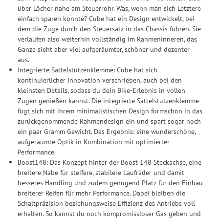
über Löcher nahe am Steuerrohr. Was, wenn man sich Letztere
einfach sparen könnte? Cube hat ein Design entwickelt, bei
dem die Züge durch den Steuersatz in das Chassis führen. Sie
verlaufen also weiterhin vollständig im Rahmeninneren, das
Ganze sieht aber viel aufgeräumter, schöner und dezenter
aus.
Integrierte Sattelstützenklemme: Cube hat sich
kontinuierlicher Innovation verschrieben, auch bei den
kleinsten Details, sodass du dein Bike-Erlebnis in vollen
Zügen genießen kannst. Die integrierte Sattelstützenklemme
fügt sich mit ihrem minimalistischen Design formschön in das
zurückgenommende Rahmendesign ein und spart sogar noch
ein paar Gramm Gewicht. Das Ergebnis: eine wunderschöne,
aufgeräumte Optik in Kombination mit optimierter
Performance.
Boost148: Das Konzept hinter der Boost 148 Steckachse, eine
breitere Nabe für steifere, stabilere Laufräder und damit
besseres Handling und zudem genügend Platz für den Einbau
breiterer Reifen für mehr Performance. Dabei bleiben die
Schaltpräzision beziehungsweise Effizienz des Antriebs voll
erhalten. So kannst du noch kompromissloser Gas geben und