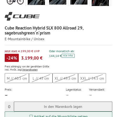
Cube Reaction Hybrid SLX 800 Allroad 29,
sagebrushgreen´n´prism
E-Mountainbike / Unisex
Jetzt statt 4.199,00 € UVP
Oder monatlich ab:
144,14 €
Alle Infos
-24%
3.199,00 €
Preis abhängig von der gewählten Größe
inkl. MwSt., zzgl.
Versandkosten
M // 40.5 cm
L // 45 cm
XL // 49.5 cm
XXL // 54.5 cm
Preis:
Lagerstatus:
Versandzeit:
—
—
—
0
In den Warenkorb legen
Artikel auf die Wunschliste setzen