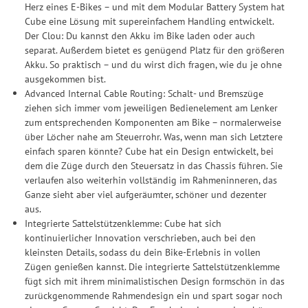
Herz eines E-Bikes – und mit dem Modular Battery System hat
Cube eine Lösung mit supereinfachem Handling entwickelt.
Der Clou: Du kannst den Akku im Bike laden oder auch
separat. Außerdem bietet es genügend Platz für den größeren
Akku. So praktisch – und du wirst dich fragen, wie du je ohne
ausgekommen bist.
Advanced Internal Cable Routing: Schalt- und Bremszüge
ziehen sich immer vom jeweiligen Bedienelement am Lenker
zum entsprechenden Komponenten am Bike – normalerweise
über Löcher nahe am Steuerrohr. Was, wenn man sich Letztere
einfach sparen könnte? Cube hat ein Design entwickelt, bei
dem die Züge durch den Steuersatz in das Chassis führen. Sie
verlaufen also weiterhin vollständig im Rahmeninneren, das
Ganze sieht aber viel aufgeräumter, schöner und dezenter
aus.
Integrierte Sattelstützenklemme: Cube hat sich
kontinuierlicher Innovation verschrieben, auch bei den
kleinsten Details, sodass du dein Bike-Erlebnis in vollen
Zügen genießen kannst. Die integrierte Sattelstützenklemme
fügt sich mit ihrem minimalistischen Design formschön in das
zurückgenommende Rahmendesign ein und spart sogar noch