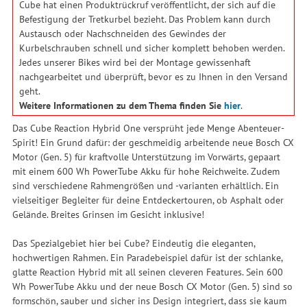
Cube hat einen Produktrückruf veröffentlicht, der sich auf die
Befestigung der Tretkurbel bezieht. Das Problem kann durch
Austausch oder Nachschneiden des Gewindes der
Kurbelschrauben schnell und sicher komplett behoben werden.
Jedes unserer Bikes wird bei der Montage gewissenhaft
nachgearbeitet und überprüft, bevor es zu Ihnen in den Versand
geht.
Weitere Informationen zu dem Thema finden Sie
hier
.
Das Cube Reaction Hybrid One versprüht jede Menge Abenteuer-
Spirit! Ein Grund dafür: der geschmeidig arbeitende neue Bosch CX
Motor (Gen. 5) für kraftvolle Unterstützung im Vorwärts, gepaart
mit einem 600 Wh PowerTube Akku für hohe Reichweite. Zudem
sind verschiedene Rahmengrößen und -varianten erhältlich. Ein
vielseitiger Begleiter für deine Entdeckertouren, ob Asphalt oder
Gelände. Breites Grinsen im Gesicht inklusive!
Das Spezialgebiet hier bei Cube? Eindeutig die eleganten,
hochwertigen Rahmen. Ein Paradebeispiel dafür ist der schlanke,
glatte Reaction Hybrid mit all seinen cleveren Features. Sein 600
Wh PowerTube Akku und der neue Bosch CX Motor (Gen. 5) sind so
formschön, sauber und sicher ins Design integriert, dass sie kaum