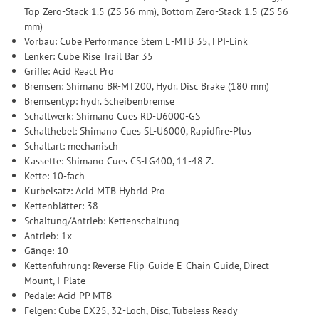
Top Zero-Stack 1.5 (ZS 56 mm), Bottom Zero-Stack 1.5 (ZS 56
mm)
Vorbau: Cube Performance Stem E-MTB 35, FPI-Link
Lenker: Cube Rise Trail Bar 35
Griffe: Acid React Pro
Bremsen: Shimano BR-MT200, Hydr. Disc Brake (180 mm)
Bremsentyp: hydr. Scheibenbremse
Schaltwerk: Shimano Cues RD-U6000-GS
Schalthebel: Shimano Cues SL-U6000, Rapidfire-Plus
Schaltart: mechanisch
Kassette: Shimano Cues CS-LG400, 11-48 Z.
Kette: 10-fach
Kurbelsatz: Acid MTB Hybrid Pro
Kettenblätter: 38
Schaltung/Antrieb: Kettenschaltung
Antrieb: 1x
Gänge: 10
Kettenführung: Reverse Flip-Guide E-Chain Guide, Direct
Mount, I-Plate
Pedale: Acid PP MTB
Felgen: Cube EX25, 32-Loch, Disc, Tubeless Ready