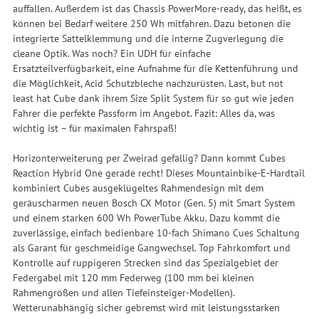
auffallen. Außerdem ist das Chassis PowerMore-ready, das heißt, es
können bei Bedarf weitere 250 Wh mitfahren. Dazu betonen die
integrierte Sattelklemmung und die interne Zugverlegung die
cleane Optik. Was noch? Ein UDH für einfache
Ersatzteilverfügbarkeit, eine Aufnahme für die Kettenführung und
die Möglichkeit, Acid Schutzbleche nachzurüsten. Last, but not
least hat Cube dank ihrem Size Split System für so gut wie jeden
Fahrer die perfekte Passform im Angebot. Fazit: Alles da, was
wichtig ist – für maximalen Fahrspaß!
Horizonterweiterung per Zweirad gefällig? Dann kommt Cubes
Reaction Hybrid One gerade recht! Dieses Mountainbike-E-Hardtail
kombiniert Cubes ausgeklügeltes Rahmendesign mit dem
geräuscharmen neuen Bosch CX Motor (Gen. 5) mit Smart System
und einem starken 600 Wh PowerTube Akku. Dazu kommt die
zuverlässige, einfach bedienbare 10-fach Shimano Cues Schaltung
als Garant für geschmeidige Gangwechsel. Top Fahrkomfort und
Kontrolle auf ruppigeren Strecken sind das Spezialgebiet der
Federgabel mit 120 mm Federweg (100 mm bei kleinen
Rahmengrößen und allen Tiefeinsteiger-Modellen).
Wetterunabhängig sicher gebremst wird mit leistungsstarken