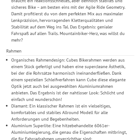
braucht ein reaktionsschnelles, aber dennoch stabiles und
sicheres Bike – am besten eins mit der Agile Ride Geometry.
Damit profitierst du von dem perfekten Mix aus maximaler
Lenkpräzision, hervorragenden Kletterqualitäten und
Stabilität auf dem Weg ins Tal. Das Ergebnis: genialer
Fahrspaß auf allen Trails. Mountainbiker-Herz, was willst du
mehr?
Rahmen
Organisches Rahmendesign: Cubes Bikerahmen werden aus
einem Stück gefertigt und haben eine supercleane Ästhetik,
bei der die Rohrsätze harmonisch ineinanderfließen. Dank
einem speziellen Schleifverfahren kann Cube diese elegante
Optik jetzt auch bei ausgewählten Aluminiumrahmen
anbieten. Das Ergebnis ist der nahtloser Look: Schlicht und
einfach und wunderschön!
Diamant: Ein klassischer Rahmen ist ein vielseitiges,
komfortables und stabiles Allround Modell für alle
Anforderungen und Begebenheiten.
Aluminium Superlite: Eine hitzebehandelte 6061er-
Aluminiumlegierung, die genau die Eigenschaften mitbringt,
die für Fahrradrahmen unverzichtbar sind: