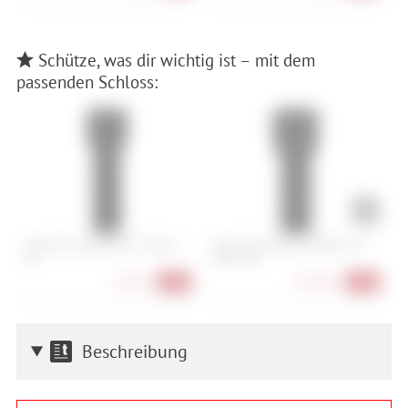
Schütze, was dir wichtig ist – mit dem
passenden Schloss:
Abus Bordo 6000K/90 + Halter
Abus Bordo Granit 6500K/120 +
A
SH
Halter SH
H
79,90 €
164,90 €
-20%
-18%
Beschreibung