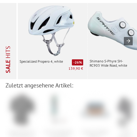
HITS
Shimano S-Phyre SH-
Specialized Propero 4, white
SALE
-26%
RC903 Wide Road, white
139,90 €
Zuletzt angesehene Artikel:
Specialized SL
K2 Set: Remedy
Vaude CityBox
Scott Sp
Pro Jersey SS
112+STH2
Bike II
Trail Evo 