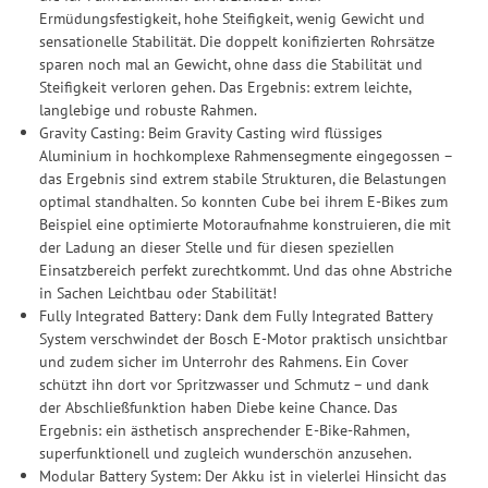
Ermüdungsfestigkeit, hohe Steifigkeit, wenig Gewicht und
sensationelle Stabilität. Die doppelt konifizierten Rohrsätze
sparen noch mal an Gewicht, ohne dass die Stabilität und
Steifigkeit verloren gehen. Das Ergebnis: extrem leichte,
langlebige und robuste Rahmen.
Gravity Casting: Beim Gravity Casting wird flüssiges
Aluminium in hochkomplexe Rahmensegmente eingegossen –
das Ergebnis sind extrem stabile Strukturen, die Belastungen
optimal standhalten. So konnten Cube bei ihrem E-Bikes zum
Beispiel eine optimierte Motoraufnahme konstruieren, die mit
der Ladung an dieser Stelle und für diesen speziellen
Einsatzbereich perfekt zurechtkommt. Und das ohne Abstriche
in Sachen Leichtbau oder Stabilität!
Fully Integrated Battery: Dank dem Fully Integrated Battery
System verschwindet der Bosch E-Motor praktisch unsichtbar
und zudem sicher im Unterrohr des Rahmens. Ein Cover
schützt ihn dort vor Spritzwasser und Schmutz – und dank
der Abschließfunktion haben Diebe keine Chance. Das
Ergebnis: ein ästhetisch ansprechender E-Bike-Rahmen,
superfunktionell und zugleich wunderschön anzusehen.
Modular Battery System: Der Akku ist in vielerlei Hinsicht das