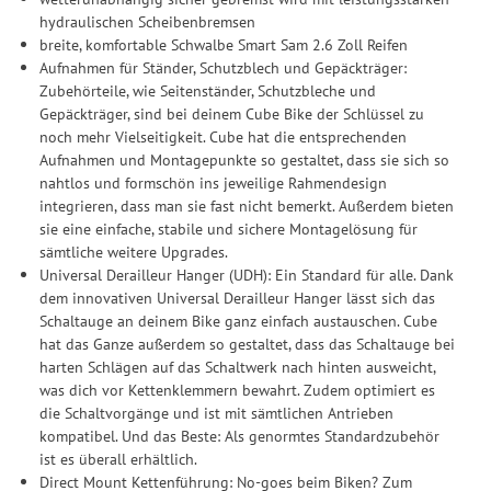
Einwilligung unter Einstellungen lediglich für bestimmte
hydraulischen Scheibenbremsen
Drittanbieter erteilen und jederzeit für die Zukunft widerrufen.
breite, komfortable Schwalbe Smart Sam 2.6 Zoll Reifen
Aufnahmen für Ständer, Schutzblech und Gepäckträger:
Zubehörteile, wie Seitenständer, Schutzbleche und
Gepäckträger, sind bei deinem Cube Bike der Schlüssel zu
noch mehr Vielseitigkeit. Cube hat die entsprechenden
Aufnahmen und Montagepunkte so gestaltet, dass sie sich so
nahtlos und formschön ins jeweilige Rahmendesign
integrieren, dass man sie fast nicht bemerkt. Außerdem bieten
sie eine einfache, stabile und sichere Montagelösung für
sämtliche weitere Upgrades.
Universal Derailleur Hanger (UDH): Ein Standard für alle. Dank
dem innovativen Universal Derailleur Hanger lässt sich das
Schaltauge an deinem Bike ganz einfach austauschen. Cube
hat das Ganze außerdem so gestaltet, dass das Schaltauge bei
harten Schlägen auf das Schaltwerk nach hinten ausweicht,
was dich vor Kettenklemmern bewahrt. Zudem optimiert es
die Schaltvorgänge und ist mit sämtlichen Antrieben
kompatibel. Und das Beste: Als genormtes Standardzubehör
ist es überall erhältlich.
Direct Mount Kettenführung: No-goes beim Biken? Zum