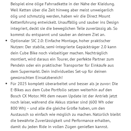
Beispiel eine ölige Fahrradkette in der Nähe der Kleidung.
Weil Ketten über die Zeit hinweg aber meist unweigerlich
ölig und schmutzig werden, haben wir die Direct Mount
Kettenführung entwickelt. Unauffällig und sauber ins Design
integriert, deckt sie die beweglichen Teile zuverlässig ab. So
kommst du entspannt und sauber an deinem Ziel an.
Optionaler SIC 2.0: Einfache Montage, hoher praktischer
Nutzen: Der stabile, semi-integrierte Gepäckträger 2.0 kann
dein Cube Bike noch vielseitiger machen. Nachträglich
montiert, wird daraus ein Tourer, der perfekte Partner zum
Pendeln oder ein praktischer Transporter für Einkäufe aus
dem Supermarkt. Dein individuelles Set-up für deinen
gewünschten Einsatzbereich!
Für 2025 komplett überarbeitet und besser als je zuvor: Die
E-Bikes aus dem Cube Portfolio setzen weiterhin auf den
Bosch CX Motor. Mit dem neuen Update ist der Antrieb jetzt
noch leiser, während die Akkus stärker sind (600 Wh oder
800 Wh) – und alle die gleiche Größe haben, um den
Austausch so einfach wie möglich zu machen. Natürlich bleibt
die bewährte Zuverlässigkeit und Performance erhalten,
damit du jeden Ride in vollen Zügen genießen kannst.