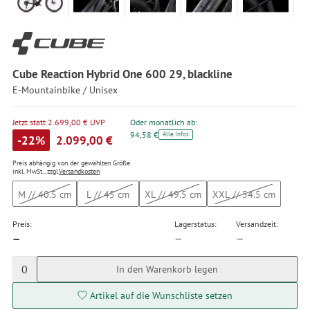
Cube Reaction Hybrid One 600 29, blackline
E-Mountainbike / Unisex
Jetzt statt 2.699,00 € UVP
Oder monatlich ab:
94,58 €
Alle Infos
-22%
2.099,00 €
Preis abhängig von der gewählten Größe
inkl. MwSt., zzgl.
Versandkosten
M // 40.5 cm
L // 45 cm
XL // 49.5 cm
XXL // 54.5 cm
Preis:
Lagerstatus:
Versandzeit:
—
—
—
0
In den Warenkorb legen
Artikel auf die Wunschliste setzen