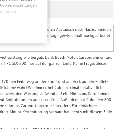
 Browsereinstellungen
 für Sie
n. Dabei werden Ihre
ließlich zum Zwecke
hweitenmessungen,
l bezieht. Das Problem kann durch Austausch oder Nachschneiden
onen, den
serer Bikes wird bei der Montage gewissenhaft nachgearbeitet
llig, für die
inwilligung unter
rufen.
 viel Leistung wie bergab. Dank Bosch Motor, Carbonrahmen und
HPC SLX 800 hier auf der ganzen Linie. Keine Frage, dieses
fen 170 mm Federweg an der Front und am Heck auf ein Mullet-
il-Träume wahr! Wie immer bei Cube maximal detailverliebt
nd reduziert den Wartungsaufwand auf ein Minimum. Dazu kommt
n und Anforderungen anpassen lässt. Außerdem hat Cube den 800
schön ins Carbon-Unterrohr integriert. Für einfachere
irect Mount Kettenführung verbaut hat, geht's mit diesem Fully