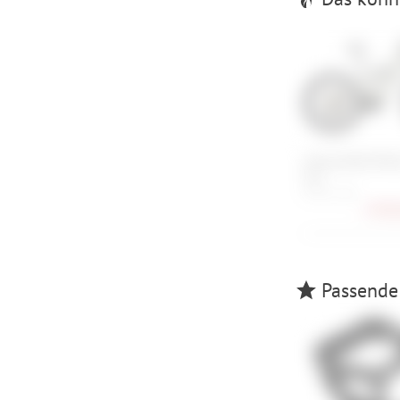
Cannondale Mote
SL 2
S , M , L , XL
3.999,
Passende 