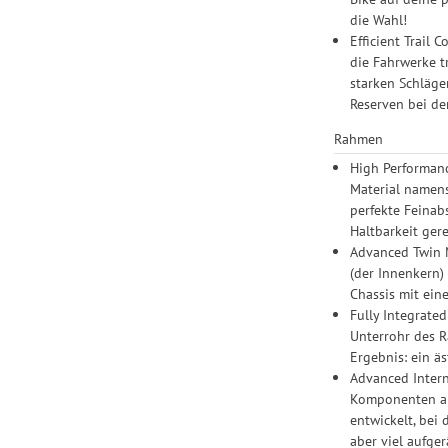
die Wahl!
Efficient Trail 
die Fahrwerke t
starken Schläge
Reserven bei de
Rahmen
High Performanc
Material namens
perfekte Feinab
Haltbarkeit gere
Advanced Twin M
(der Innenkern)
Chassis mit ein
Fully Integrate
Unterrohr des R
Ergebnis: ein ä
Advanced Inter
Komponenten am 
entwickelt, bei
aber viel aufge