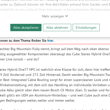
arder zu. Dadurch können wir Ihre Aktivitäten anhand Ihrer Geräte- und
hreibung
ermöglicht es uns, anhand ihrer Interessen nutzungsbasierte Werbeanzeigen
 Funktionalitäten unserer Website sicherzustellen und stetig zu verbesser
Mehr anzeigen
bieter und Werbepartner weitergegeben. Die Verarbeitung erfolgt aussch
reaming-Inhalten und der Durchführung von statistischer Analyse, Reic
roduktrückruf veröffentlicht, der sich auf die Befestigung der Tretkurbe
Alles akzeptieren
Alles ablehnen
Einstellungen
und nutzungsbasierter Werbung. Informationen zu den einzelnen Funkti
 Kurbelschrauben schnell und sicher komplett behoben werden. Jedes un
 Speicherdauer finden Sie unter Einstellungen. Diese Einwilligung ist freiwi
vor es zu Ihnen in den Versand geht.
e nicht erforderlich und gilt, bis sie widerrufen wird. Sie können Ihre E
ionen zu dem Thema finden Sie
hier
.
h für bestimmte Drittanbieter erteilen und jederzeit für die Zukunft wider
hechtes Big-Mountain-Fully nennt, bringt auf dem Weg nach oben ebenso
ltig ausgewählter Komponenten überzeugt das Cube Stereo Hybrid One77 
iner Line zurück – und du?
reo Hybrid One77 HPC ist wahrlich eine Klasse für sich, denn hier tref
9 Zoll Vorderrad und 27.5 Zoll Hinterrad. Damit werden Big-Mountain-Tra
er Rest: Integrated Cable Routing sorgt für einen supercleanen Look u
 Winkelverstellung, mit dem sich das Handling an individuelle Vorliebe
be Akku gleich über dem neuen Bosch CX Motor (Gen. 5) sauber und form
rkeit gibt's ein UDH am Aluminium-Hinterbau – und weil Cube auch eine D
igen Bedingungen weiter, weiter und immer weiter.