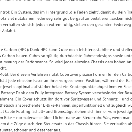
Control: Ein System, das im Hintergrund „die Fäden zieht", damit du dein T
rotz viel nutzbarem Federweg sehr gut bergauf zu pedalieren, sacken nicht
n verhalten sie sich jedoch extrem ruhig, stellen den gesamten Federwe
r Abfahrt.
e Carbon (HPC): Dank HPC kann Cube noch leichtere, stabilere und steif
 Carbon bauen. Cubes sorgfältig durchdachte Rahmendesigns sowie unter
stimmung der Performance. So wird jedes einzelne Chassis dem hohen Anspr
cht.
old: Bei diesem Verfahren nutzt Cube zwei präzise Formen für den Carbon
 hält jede einzelne Faser an ihrer vorgesehenen Position, während der Rah
er jeweils optimal auf stärker belastete Knotenpunkte abgestimmten Fase
d Battery: Dank dem Fully Integrated Battery System verschwindet der Bo
ahmens. Ein Cover schützt ihn dort vor Spritzwasser und Schmutz – und 
sthetisch ansprechender E-Bike-Rahmen, superfunktionell und zugleich 
nal Cable Routing: Schalt- und Bremszüge ziehen sich immer vom jeweil
Bike – normalerweise über Löcher nahe am Steuerrohr. Was, wenn man si
 dem die Züge durch den Steuersatz in das Chassis führen. Sie verlaufen 
räumter, schöner und dezenter aus.