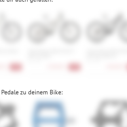
rra Carbon
Cube Stereo Hybrid One77
Cube Stereo Hybrid O
HPC SLX 800
HPC Race 800 29
M , L , XL
M , L , XL
00 €
4.389,00 €
3.869,00 €
-43%
-12%
Pedale zu deinem Bike: