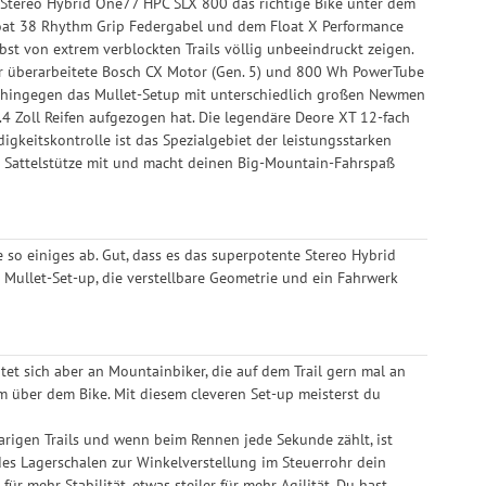
e Stereo Hybrid One77 HPC SLX 800 das richtige Bike unter dem
loat 38 Rhythm Grip Federgabel und dem Float X Performance
st von extrem verblockten Trails völlig unbeeindruckt zeigen.
 der überarbeitete Bosch CX Motor (Gen. 5) und 800 Wh PowerTube
lig hingegen das Mullet-Setup mit unterschiedlich großen Newmen
4 Zoll Reifen aufgezogen hat. Die legendäre Deore XT 12-fach
igkeitskontrolle ist das Spezialgebiet der leistungsstarken
e Sattelstütze mit und macht deinen Big-Mountain-Fahrspaß
 so einiges ab. Gut, dass es das superpotente Stereo Hybrid
 Mullet-Set-up, die verstellbare Geometrie und ein Fahrwerk
htet sich aber an Mountainbiker, die auf dem Trail gern mal an
m über dem Bike. Mit diesem cleveren Set-up meisterst du
aarigen Trails und wenn beim Rennen jede Sekunde zählt, ist
des Lagerschalen zur Winkelverstellung im Steuerrohr dein
r mehr Stabilität, etwas steiler für mehr Agilität. Du hast