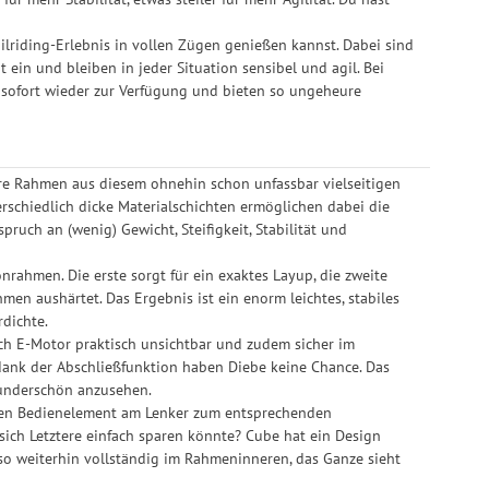
railriding-Erlebnis in vollen Zügen genießen kannst. Dabei sind
 ein und bleiben in jeder Situation sensibel und agil. Bei
g sofort wieder zur Verfügung und bieten so ungeheure
ere Rahmen aus diesem ohnehin schon unfassbar vielseitigen
schiedlich dicke Materialschichten ermöglichen dabei die
uch an (wenig) Gewicht, Steifigkeit, Stabilität und
rahmen. Die erste sorgt für ein exaktes Layup, die zweite
men aushärtet. Das Ergebnis ist ein enorm leichtes, stabiles
rdichte.
sch E-Motor praktisch unsichtbar und zudem sicher im
dank der Abschließfunktion haben Diebe keine Chance. Das
wunderschön anzusehen.
igen Bedienelement am Lenker zum entsprechenden
ch Letztere einfach sparen könnte? Cube hat ein Design
also weiterhin vollständig im Rahmeninneren, das Ganze sieht