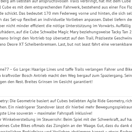
Berg am liebsten auf anspruchsvollen Trails verbringt, hat mit dem Cub
il Cube es mit dem entsprechenden Fahrwerk, bestehend aus einer Fox F
de schickt. Das bedeutet 170 mm Federweg vorne und hinten, die sich selb
h das Set-up flexibel an individuelle Vorlieben anpassen. Dabei liefern
aber nicht minder effizient die nötige Unterstützung im Vorwärts. Auffäl
frädern, auf die Cube Schwalbe Magic Mary beziehungsweise Tacky Tan 2.
ano bringt den Vortrieb top übersetzt auf den Trail. Präziseste Geschwind
no Deore XT Scheibenbremsen. Last, but not least fährt eine versenkbar
ne77 – Go Large: Haarige Lines und taffe Trails verlangen Fahrer und Bike
n kraftvoller Bosch Antrieb macht den Weg bergauf zum Spaziergang. Sein
gen den Rest. Breites Grinsen im Gesicht garantiert!
metry: Die Geometrie basiert auf Cubes beliebten Agile Ride Geometry, ric
hen. Ein niedrigerer Standover lässt dir hierbei mehr Bewegungsspielrau
igste Line souverän – maximaler Fahrspaß inklusive!
r Winkelverstellung im Steuerrohr: Beim Spiel mit der Schwerkraft, auf h
eines Cube Bikes oftmals das Zünglein an der Waage. Gut, dass du dank 
ersönlichen Bedürfnisse und Vorlieben abstimmen kannst – etwas flacher fü