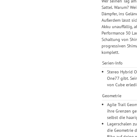
Wer seinen Tag am 
Sattel. Warum? We
Dämpfer, ins Gelän
Außerdem lässt sic
Akku unauffällig, 
Performance 30 Lau
Schaltung von Shim
progressiven Shima
komplett.
Serien-Info
Stereo Hybrid O
One77 gibt. Sei
von Cube erledi
Geometrie
Agile Trail Geo
ihre Grenzen ge
selbst die haar
Lagerschalen zu
die Geometrie d
Bike auf deine p