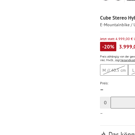
Cube Stereo Hyb
E-Mountainbike / 
Jetzt statt 4.999,00 €
-20%
3.999,
Preis abhängig von der ge
inkl. MwSt., zzgl.
Versandkos
M // 40.5 cm
L
Preis:
—
0
—
Das könnt