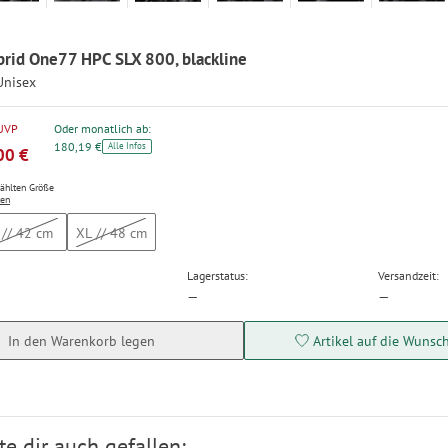
rid One77 HPC SLX 800, blackline
Unisex
 UVP
Oder monatlich ab:
180,19 €
Alle Infos
00 €
wählten Größe
ten
 // 42 cm
XL // 48 cm
Lagerstatus:
Versandzeit:
—
—
In den Warenkorb legen
Artikel auf die Wunsch
e dir auch gefallen: