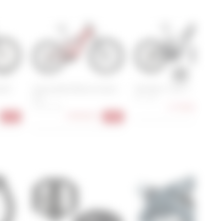
ne44
Cannondale Moterra Carbon
Trek Rail+ 5 Gen 5
SL 2
M , L , XL
3.739,00 €
S , M , L , XL
-25
3.899,00 €
-12%
-44%