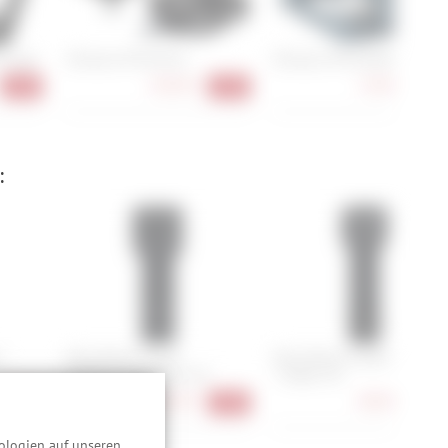
 Large
Shimano PD-EH510
Shimano PD-EH500
84,90 €
74,90 €
-16%
-15%
-17
:
+
Abus Bordo Granit
Abus Bordo Combo 6000C/9
6500K/120 + Halter SH
+ Halter SH
164,90 €
88,90 €
-20%
-18%
-11
ologien auf unseren