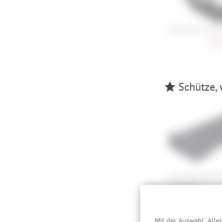
Race Face Atlas P
148,
Schütze, 
Cube Acid Faltsch
Pure C100
59,
Mit der Auswahl „Alle