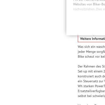
Websites von Biker-Bo
Besc
nachvollziehen. Dies 
bereitzustellen sowie
Daten auch an Drittan
der Einbindung von St
Cube hat einen P
Produktempfehlungen 
des Gewindes der
Drittanbietern und der
und überprüft, be
Nutzung unserer Websit
Weitere Informat
Einstellungen lediglic
Was sich ein wasc
jeder Menge sorgfä
Bike scheut vor ke
Der Rahmen des Ste
Set-up mit einem 2
konstruiert auch d
ein Steuersatz zur
Wh starken PowerTu
Ersatzteilverfügba
selbst bei schwier