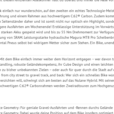
ck einfach nur wunderschön, auf den zweiten ein echtes Technologie-Meis
ührung und einem Rahmen aus hochwertigem C:62® Carbon. Zudem kommt 
 Seitenständer daher und ist somit nicht nur optisch ein Highlight, sonde
gere Ausfahrten am Wochenende! Erstklassige Unterstützung im Vorwärts i
starken Akku gespeist wird und bis zu 55 Nm Drehmoment zur Verfügung 
tung von SRAM. Leistungsstarke hydraulische Magura MT8 Pro Scheibenb
tal Pneus selbst bei widrigem Wetter sicher zum Stehen. Ein Bike, unend
 Mit dem Bike einfach immer weiter dem Horizont entgegen – wer davon tr
Handling, robuste Geländekompetenz, ihr Cube Design und einen leichten 
 zu bisher unbekannten Zielen – oder auch für quer durch die Stadt auf d
from city street to gravel track, and back: Wer sich ein schnelles Bike wü
verzichten will, schwingt sich am besten auf das Nulane Hybrid. Mit sei
chwertigen C:62® Carbonrahmen werden Zweiradtouren zum Hochgenuss – e
e Geometry: Für geniale Gravel-Ausfahrten und -Rennen durchs Gelände u
e Geometry. Dabei wurde deine Position auf dem Bike insofern optimiert,