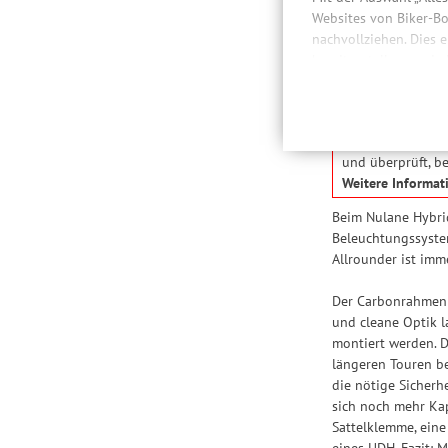
Websites von Biker-Bo
nachvollziehen. Dies 
Besc
bereitzustellen sowie
Daten auch an Drittan
der Einbindung von St
Cube hat einen P
Produktempfehlungen 
des Gewindes der
Drittanbietern und der
und überprüft, be
Nutzung unserer Websit
Weitere Informat
Einstellungen lediglic
Beim Nulane Hybrid 
Beleuchtungssystem
Allrounder ist imme
Der Carbonrahmen d
und cleane Optik l
montiert werden. D
längeren Touren b
die nötige Sicherh
sich noch mehr Ka
Sattelklemme, eine
eines UDH. Fazit: 