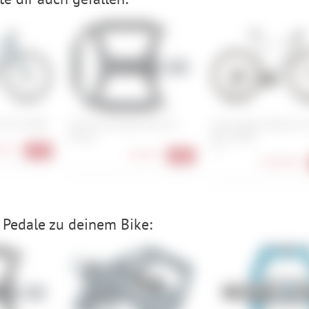
id SLT 400X
Cube Acid Pedale Flat A31
Cube Nulane Hybrid C:
Classic
Race 400X
00 €
M , L
-27%
36,90 €
-26%
2.699,00 €
Pedale zu deinem Bike: