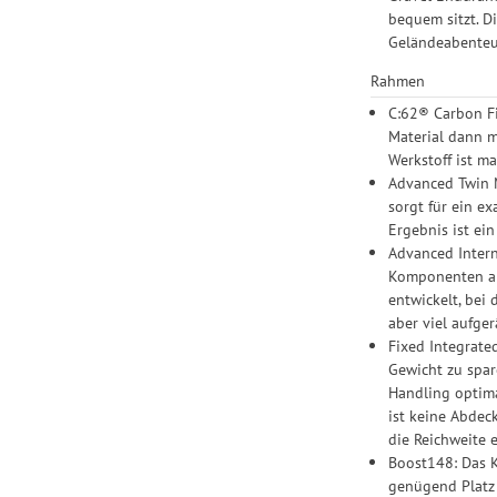
bequem sitzt. D
Geländeabenteu
Rahmen
C:62® Carbon Fi
Material dann m
Werkstoff ist ma
Advanced Twin 
sorgt für ein e
Ergebnis ist ei
Advanced Inter
Komponenten am 
entwickelt, bei
aber viel aufge
Fixed Integrate
Gewicht zu spar
Handling optima
ist keine Abdec
die Reichweite 
Boost148: Das K
genügend Platz 