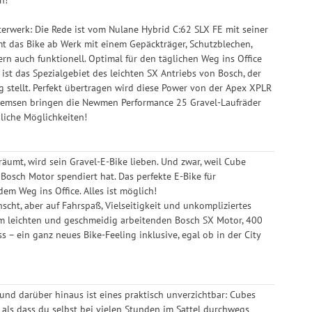
terwerk: Die Rede ist vom Nulane Hybrid C:62 SLX FE mit seiner
das Bike ab Werk mit einem Gepäckträger, Schutzblechen,
rn auch funktionell. Optimal für den täglichen Weg ins Office
st das Spezialgebiet des leichten SX Antriebs von Bosch, der
stellt. Perfekt übertragen wird diese Power von der Apex XPLR
remsen bringen die Newmen Performance 25 Gravel-Laufräder
liche Möglichkeiten!
äumt, wird sein Gravel-E-Bike lieben. Und zwar, weil Cube
Bosch Motor spendiert hat. Das perfekte E-Bike für
em Weg ins Office. Alles ist möglich!
nscht, aber auf Fahrspaß, Vielseitigkeit und unkompliziertes
nem leichten und geschmeidig arbeitenden Bosch SX Motor, 400
in ganz neues Bike-Feeling inklusive, egal ob in der City
nd darüber hinaus ist eines praktisch unverzichtbar: Cubes
 als dass du selbst bei vielen Stunden im Sattel durchwegs