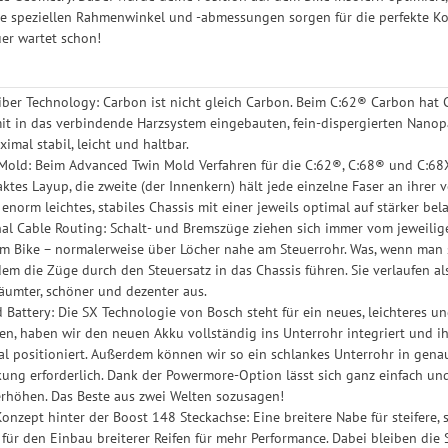
ie speziellen Rahmenwinkel und -abmessungen sorgen für die perfekte Kombi
er wartet schon!
ber Technology: Carbon ist nicht gleich Carbon. Beim C:62® Carbon hat
it in das verbindende Harzsystem eingebauten, fein-dispergierten Nanopa
ximal stabil, leicht und haltbar.
Mold: Beim Advanced Twin Mold Verfahren für die C:62®, C:68® und C:68
xaktes Layup, die zweite (der Innenkern) hält jede einzelne Faser an ihre
n enorm leichtes, stabiles Chassis mit einer jeweils optimal auf stärker 
nal Cable Routing: Schalt- und Bremszüge ziehen sich immer vom jeweil
Bike – normalerweise über Löcher nahe am Steuerrohr. Was, wenn man si
 dem die Züge durch den Steuersatz in das Chassis führen. Sie verlaufen 
räumter, schöner und dezenter aus.
d Battery: Die SX Technologie von Bosch steht für ein neues, leichteres un
en, haben wir den neuen Akku vollständig ins Unterrohr integriert und i
l positioniert. Außerdem können wir so ein schlankes Unterrohr in genau
kung erforderlich. Dank der Powermore-Option lässt sich ganz einfach un
erhöhen. Das Beste aus zwei Welten sozusagen!
onzept hinter der Boost 148 Steckachse: Eine breitere Nabe für steifere
für den Einbau breiterer Reifen für mehr Performance. Dabei bleiben die S