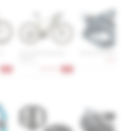
62
Cannondale Synapse Neo
Shimano PD-EH500
Allroad 1
74,90 €
-17
S , M , L , XL
3.699,00 €
-16%
-47%