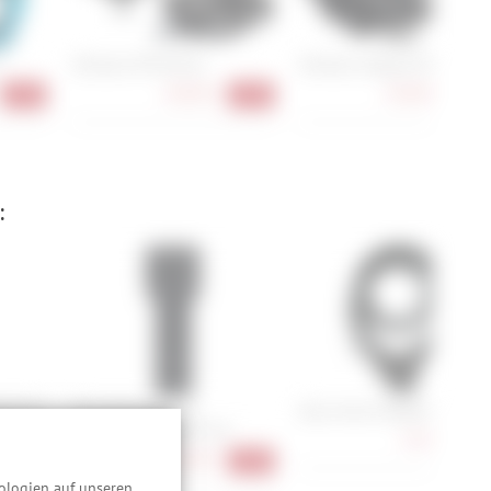
Shimano PD-EH510
Shimano Ultegra PD-R8000
84,90 €
144,90 €
-27%
-15%
-12
:
00C/90
Abus Bordo Granit
Abus Yarnit 4004K/110
6500K/120 + Halter SH
72,90 €
-9
164,90 €
-11%
-18%
ologien auf unseren