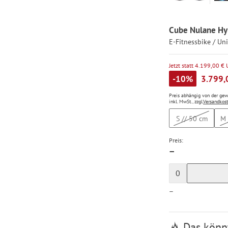
Cube Nulane Hy
E-Fitnessbike / Un
Jetzt statt 4.199,00 €
-10%
3.799,
Preis abhängig von der ge
inkl. MwSt., zzgl.
Versandkos
S // 50 cm
M 
Preis:
—
0
—
Das könnt