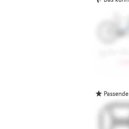
Cube Editor Hybr
54 cm
2.399,
Passende 