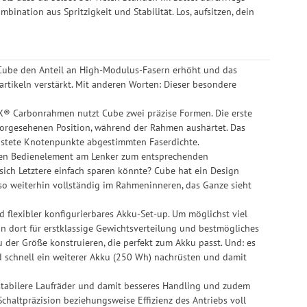
nation aus Spritzigkeit und Stabilität. Los, aufsitzen, dein
 Cube den Anteil an High-Modulus-Fasern erhöht und das
rtikeln verstärkt. Mit anderen Worten: Dieser besondere
X® Carbonrahmen nutzt Cube zwei präzise Formen. Die erste
r vorgesehenen Position, während der Rahmen aushärtet. Das
belastete Knotenpunkte abgestimmten Faserdichte.
igen Bedienelement am Lenker zum entsprechenden
ch Letztere einfach sparen könnte? Cube hat ein Design
also weiterhin vollständig im Rahmeninneren, das Ganze sieht
d flexibler konfigurierbares Akku-Set-up. Um möglichst viel
hn dort für erstklassige Gewichtsverteilung und bestmögliches
 der Größe konstruieren, die perfekt zum Akku passt. Und: es
d schnell ein weiterer Akku (250 Wh) nachrüsten und damit
, stabilere Laufräder und damit besseres Handling und zudem
chaltpräzision beziehungsweise Effizienz des Antriebs voll