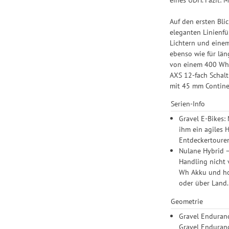
Auf den ersten Bli
eleganten Linienf
Lichtern und einem
ebenso wie für län
von einem 400 Wh 
AXS 12-fach Schal
mit 45 mm Continen
Serien-Info
Gravel E-Bikes:
ihm ein agiles 
Entdeckertouren
Nulane Hybrid – 
Handling nicht 
Wh Akku und ho
oder über Land.
Geometrie
Gravel Enduranc
Gravel Enduranc