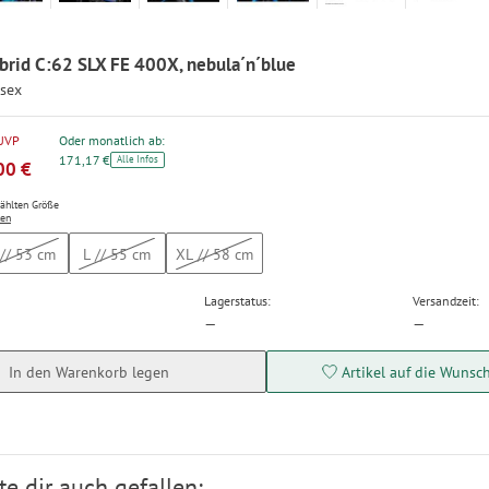
brid C:62 SLX FE 400X, nebula´n´blue
isex
 UVP
Oder monatlich ab:
171,17 €
Alle Infos
00 €
wählten Größe
ten
// 53 cm
L // 55 cm
XL // 58 cm
Lagerstatus:
Versandzeit:
—
—
In den Warenkorb legen
Artikel auf die Wunsch
e dir auch gefallen: