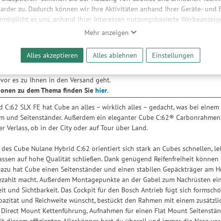
arder zu. Dadurch können wir Ihre Aktivitäten anhand Ihrer Geräte- und
ermöglicht es uns, anhand ihrer Interessen nutzungsbasierte Werbeanzeigen
hreibung
 Funktionalitäten unserer Website sicherzustellen und stetig zu verbesser
Mehr anzeigen
bieter und Werbepartner weitergegeben. Die Verarbeitung erfolgt aussch
reaming-Inhalten und der Durchführung von statistischer Analyse, Reic
Alles akzeptieren
Alles ablehnen
Einstellungen
roduktrückruf veröffentlicht, der sich auf die Befestigung der Tretkurbe
und nutzungsbasierter Werbung. Informationen zu den einzelnen Funkti
 Kurbelschrauben schnell und sicher komplett behoben werden. Jedes un
 Speicherdauer finden Sie unter Einstellungen. Diese Einwilligung ist freiwi
vor es zu Ihnen in den Versand geht.
e nicht erforderlich und gilt, bis sie widerrufen wird. Sie können Ihre E
ionen zu dem Thema finden Sie
hier
.
h für bestimmte Drittanbieter erteilen und jederzeit für die Zukunft wider
C:62 SLX FE hat Cube an alles – wirklich alles – gedacht, was bei einem B
 und Seitenständer. Außerdem ein eleganter Cube C:62® Carbonrahmen un
r Verlass, ob in der City oder auf Tour über Land.
es Cube Nulane Hybrid C:62 orientiert sich stark an Cubes schnellen, le
assen auf hohe Qualität schließen. Dank genügend Reifenfreiheit können 
azu hat Cube einen Seitenständer und einen stabilen Gepäckträger am Hec
ezahlt macht. Außerdem Montagepunkte an der Gabel zum Nachrüsten eine
eit und Sichtbarkeit. Das Cockpit für den Bosch Antrieb fügt sich formsch
pazität und Reichweite wünscht, bestückt den Rahmen mit einem zusätzl
 Direct Mount Kettenführung, Aufnahmen für einen Flat Mount Seitenständ
Mit diesem effizienten Alleskönner hast du überall und immer die Nase vor