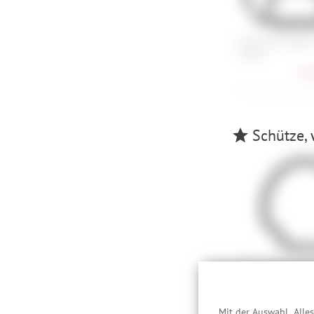
Cube Acid Pedale
Classic
36,
Schütze, 
Abus Goose Lock
64,
Mit der Auswahl „Alle