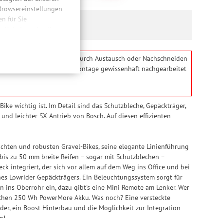
 Browsereinstellungen
 für Sie
n. Dabei werden Ihre
ließlich zum Zwecke
hweitenmessungen,
l bezieht. Das Problem kann durch Austausch oder Nachschneiden
onen, den
serer Bikes wird bei der Montage gewissenhaft nachgearbeitet
llig, für die
inwilligung unter
rufen.
ike wichtig ist. Im Detail sind das Schutzbleche, Gepäckträger,
d leichter SX Antrieb von Bosch. Auf diesen effizienten
ichten und robusten Gravel-Bikes, seine elegante Linienführung
bis zu 50 mm breite Reifen – sogar mit Schutzblechen –
k integriert, der sich vor allem auf dem Weg ins Office und bei
s Lowrider Gepäckträgers. Ein Beleuchtungssystem sorgt für
ön ins Oberrohr ein, dazu gibt's eine Mini Remote am Lenker. Wer
ichen 250 Wh PowerMore Akku. Was noch? Eine versteckte
er, ein Boost Hinterbau und die Möglichkeit zur Integration
n!