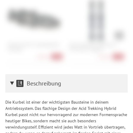
Park Tool CWP-7 Kurbelabzieher
Stan's NoTubes Tubeless Exo-
C
Universal
Core Valves - Regular
20,90 €
25,90 €
-16%
-53%
Beschreibung
Die Kurbel ist einer der wichtigsten Bausteine in deinem
Antriebssystem. Das flächige Design der Acid Trekking Hybrid
Kurbel passt nicht nur hervorragend zur modernen Formensprache
heutiger Bikes, sondern macht sie auch besonders
verwindungssteif. Effizient wird jedes Watt in Vortrieb übertragen,