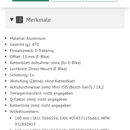
unserer Website sicherzustellen und stetig zu verbessern. Dabei
Technische Änderungen und Irrtümer in Bild und Text vorbehalten.
werden Ihre Daten auch an Drittanbieter und Werbepartner
weitergegeben. Die Verarbeitung erfolgt ausschließlich zum
Zwecke der Einbindung von Streaming-Inhalten und der
Merkmale
Durchführung von statistischer Analyse, Reichweitenmessungen,
Produktempfehlungen und nutzungsbasierter Werbung.
Informationen zu den einzelnen Funktionen, den Drittanbietern
Material: Aluminium
und der Speicherdauer finden Sie unter Einstellungen. Diese
Gewicht (g): 470
Einwilligung ist freiwillig, für die Nutzung unserer Website nicht
Einsatzzweck: E-Trekking
erforderlich und gilt, bis sie widerrufen wird. Sie können Ihre
Offset: 13 mm (E-Bike)
Einwilligung unter Einstellungen lediglich für bestimmte
Kettenblatt Aufnahme: ohne (für E-Bike)
Drittanbieter erteilen und jederzeit für die Zukunft widerrufen.
Lochkreis: Direct-Mount (E-Bike)
Schaltung: 1x
Abstufung (Zähne): ohne Kettenblatt
Achsdurchmesser (mm): Mini-ISIS (Bosch Gen3) / 18,2
Tretlagerstandard: nicht angegeben
Q-Faktor (mm): nicht angegeben
Kettenlinie (mm): nicht angegeben
Artikelnummern:
160 mm | SKU: 3066556, EAN: 4054571156662, MPN:
932830413