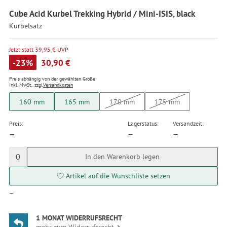
Cube Acid Kurbel Trekking Hybrid / Mini-ISIS, black
Kurbelsatz
Jetzt statt 39,95 € UVP
-23%
30,90 €
Preis abhängig von der gewählten Größe
inkl. MwSt., zzgl.
Versandkosten
160 mm
165 mm
170 mm
175 mm
Preis:
Lagerstatus:
Versandzeit:
—
—
—
0
In den Warenkorb legen
Artikel auf die Wunschliste setzen
—
1 MONAT WIDERRUFSRECHT
mehr zum Widerrufsrecht