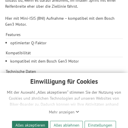
sodass du, wenn es darauf ankommt, im finalen Sprint mit einer
Reifenbreite eher über die Ziellinie fährst.
Hier mit Mini-ISIS (BNI) Aufnahme – kompatibel mit dem Bosch
Gen3 Motor.
Features
optimierter Q-Faktor
Kompatibilität
kompatibel mit dem Bosch Gen3 Motor
Technische Daten
Material: geschmiedetes Aluminium
Einwilligung für Cookies
Aufnahme: Mini-ISIS (BNI – Bosch New Interface)
Kurbelarmlänge: 160 - 175 mm
Mit der Auswahl „Alles akzeptieren“ stimmen Sie der Nutzung von
Offset: 13 mm
Cookies und ähnlichen Technologien auf unseren Websites von
Gewicht: 470 g / Paar
Biker-Boarder zu. Dadurch können wir Ihre Aktivitäten anhand
Ihrer Geräte- und Browsereinstellungen nachvollziehen. Dies
Mehr anzeigen
Lieferumfang
ermöglicht es uns, anhand ihrer Interessen nutzungsbasierte
1 Paar Kurbelarme
Werbeanzeigen für Sie bereitzustellen sowie Funktionalitäten
Alles akzeptieren
Alles ablehnen
Einstellungen