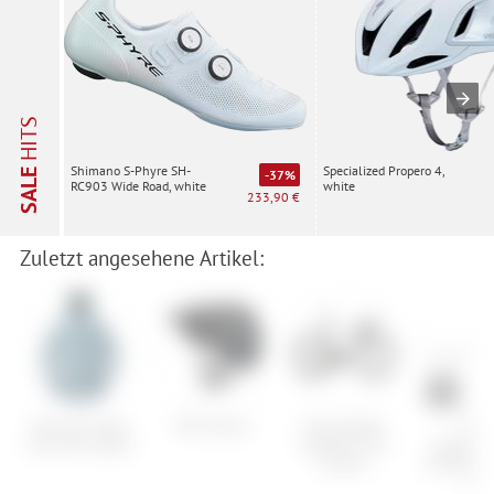
HITS
Specialized Propero 4,
Shimano S-Phyre SH-
SALE
-37%
white
RC903 Wide Road, white
233,90 €
Zuletzt angesehene Artikel:
Norrona møre
POC Kortal
Cannondale
OAK
Gore-Tex Jacket
SuperSix Evo
Compone
Carbon
SH Brems
Set