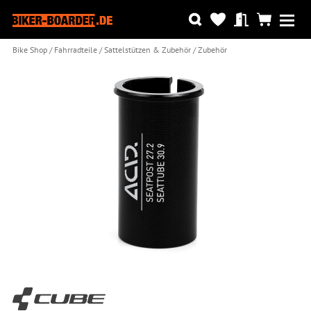
Bike Shop
Fahrradteile
Sattelstützen & Zubehör
Zubehör