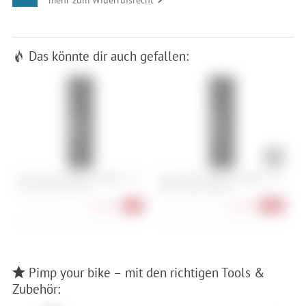
Das könnte dir auch gefallen:
Cane Creek Seatpost Adapter - ID
Cane Creek Seatpost Adapter - ID
C
27,2 / OD 31,6 mm
30,9 / OD 34,9 mm
3
13,90 €
15,90 €
-7%
-12%
Pimp your bike – mit den richtigen Tools &
Zubehör: