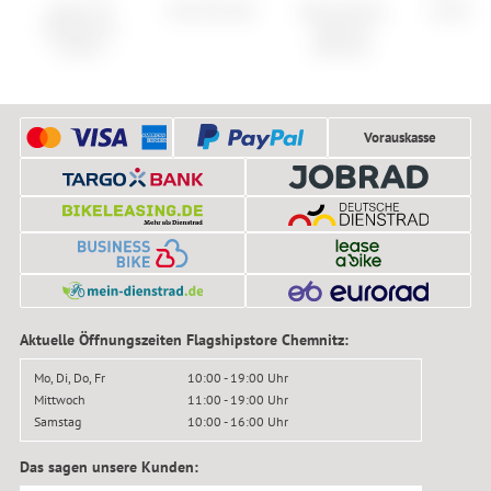
Ergon CF
Cube Nuroad
Assos Spring
Garmin 
Allroad Pro
Fall Arm
Carbon
Warmers
Vorauskasse
Aktuelle Öffnungszeiten Flagshipstore Chemnitz:
Mo, Di, Do, Fr
10:00 - 19:00 Uhr
Mittwoch
11:00 - 19:00 Uhr
Samstag
10:00 - 16:00 Uhr
Das sagen unsere Kunden: