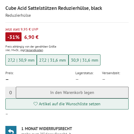
Cube Acid Sattelstützen Reduzierhülse, black
Reduzierhülse
Jetzt statt 9,95 € UVP
-31%
6,90 €
Preis abhängig von der gewählten Größe
inkl. MwSt., zzgl.
Versandkosten
27,2 | 30,9 mm
27,2 | 31,6 mm
30,9 | 31,6 mm
Preis:
Lagerstatus:
Versandzeit:
—
—
—
0
In den Warenkorb legen
Artikel auf die Wunschliste setzen
—
1 MONAT WIDERRUFSRECHT
mehr zum Widerrufsrecht