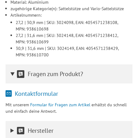
Material: Aluminium
Einwilligung unter Einstellungen lediglich für bestimmte
zugehörige Kategorie(n): Sattelstütze und Vario-Sattelstütze
Drittanbieter erteilen und jederzeit für die Zukunft widerrufen.
Artikelnummern:
27,2 | 30,9 mm | SKU: 3024098, EAN: 4054571238108,
MPN: 938610698
27,2 | 31,6 mm | SKU: 3024148, EAN: 4054571238412,
MPN: 938610699
30,9 | 31,6 mm | SKU: 3024149, EAN: 4054571238429,
MPN: 938610700
Fragen zum Produkt?
Kontaktformular
Mit unserem
Formular für Fragen zum Artikel
erhältst du schnell
und einfach deine Antwort.
Hersteller