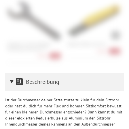
Shimano TL-FC32 Tretlager-
Topeak Shuttle Lever Pro
R
Werkzeug Hollowtech II
(
8,90 €
-11%
9,90 €
-24%
Beschreibung
Ist der Durchmesser deiner Sattelstütze zu klein für dein Sitzrohr
oder hast du dich für mehr Flex und höheren Sitzkomfort bewusst
für einen kleineren Durchmesser entschieden? Dann kannst du mit
dieser eloxierten Reduzierhülse aus Aluminium den Sitzrohr-
Innendurchmesser deines Rahmens an den Außendurchmesser