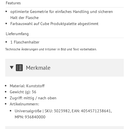
Durchführung von statistischer Analyse, Reichweitenmessungen,
Features
Produktempfehlungen und nutzungsbasierter Werbung.
optimierte Geometrie für einfaches Handling und sicheren
Informationen zu den einzelnen Funktionen, den Drittanbietern
Halt der Flasche
und der Speicherdauer finden Sie unter Einstellungen. Diese
Farbauswahl auf Cube Produktpalette abgestimmt
Einwilligung ist freiwillig, für die Nutzung unserer Website nicht
erforderlich und gilt, bis sie widerrufen wird. Sie können Ihre
Lieferumfang
Einwilligung unter Einstellungen lediglich für bestimmte
1 Flaschenhalter
Drittanbieter erteilen und jederzeit für die Zukunft widerrufen.
Technische Änderungen und Irrtümer in Bild und Text vorbehalten.
Merkmale
Material: Kunststoff
Gewicht (g): 36
Zugriff: mittig / nach oben
Artikelnummern:
Universalgröße | SKU: 3023982, EAN: 4054571238641,
MPN: 936840000