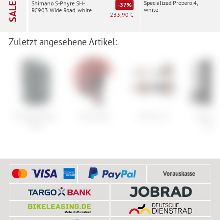
Specialized Propero 4,
Shimano S-Phyre SH-
SALE
-37%
white
RC903 Wide Road, white
233,90 €
Zuletzt angesehene Artikel:
Burton Riders
Anon Blitz
G3 Ion 12
Vaude B
Pack
Alpin
Vorauskasse