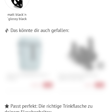
matt black´n
´glossy black
Das könnte dir auch gefallen:
Cube Acid Seitentasche City 15
Cube Acid Rahmenhalterung
C
SMLink
Stash für Tool Husk
S 
46,90 €
3,90 €
-22%
-21%
Passt perfekt: Die richtige Trinkflasche zu