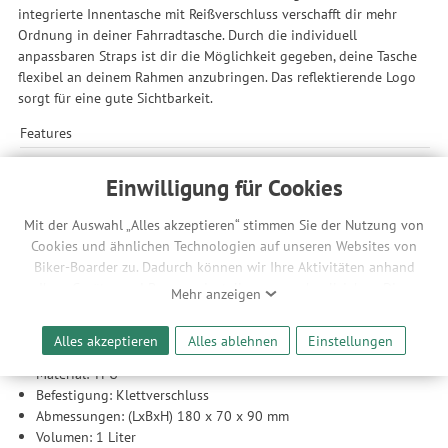
integrierte Innentasche mit Reißverschluss verschafft dir mehr
Ordnung in deiner Fahrradtasche. Durch die individuell
anpassbaren Straps ist dir die Möglichkeit gegeben, deine Tasche
flexibel an deinem Rahmen anzubringen. Das reflektierende Logo
sorgt für eine gute Sichtbarkeit.
Features
wasserabweisend
Einwilligung für Cookies
abriebfestes Außenmaterial, PVC-frei
verschweißte Konstruktion
reflektierendes Logo
Mit der Auswahl „Alles akzeptieren“ stimmen Sie der Nutzung von
verstellbare Klettverschlusshalterungen bieten besten Halt
Cookies und ähnlichen Technologien auf unseren Websites von
am Rahmen
Biker-Boarder zu. Dadurch können wir Ihre Aktivitäten anhand
Innenfach mit Reißverschluss
Ihrer Geräte- und Browsereinstellungen nachvollziehen. Dies
Mehr anzeigen
inklusive Verlängerungsband für E-Bikes
ermöglicht es uns, anhand ihrer Interessen nutzungsbasierte
Werbeanzeigen für Sie bereitzustellen sowie Funktionalitäten
Alles akzeptieren
Alles ablehnen
Einstellungen
Technische Daten
unserer Website sicherzustellen und stetig zu verbessern. Dabei
werden Ihre Daten auch an Drittanbieter und Werbepartner
Material: TPU
weitergegeben. Die Verarbeitung erfolgt ausschließlich zum
Befestigung: Klettverschluss
Zwecke der Einbindung von Streaming-Inhalten und der
Abmessungen: (LxBxH) 180 x 70 x 90 mm
Durchführung von statistischer Analyse, Reichweitenmessungen,
Volumen: 1 Liter