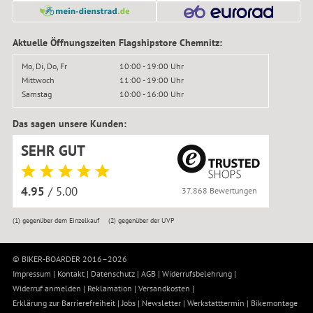
Aktuelle Öffnungszeiten Flagshipstore Chemnitz:
Mo, Di, Do, Fr
10:00 - 19:00 Uhr
Mittwoch
11:00 - 19:00 Uhr
Samstag
10:00 - 16:00 Uhr
Das sagen unsere Kunden:
SEHR GUT
4.95
/ 5.00
37.868 Bewertungen
(1)
gegenüber dem Einzelkauf
(2)
gegenüber der UVP
© BIKER-BOARDER 2016–2026
Impressum
|
Kontakt
|
Datenschutz
|
AGB
|
Widerrufsbelehrung
|
Widerruf anmelden
|
Reklamation
|
Versandkosten
|
Erklärung zur Barrierefreiheit
|
Jobs
|
Newsletter
|
Werkstatttermin
|
Bikemontage