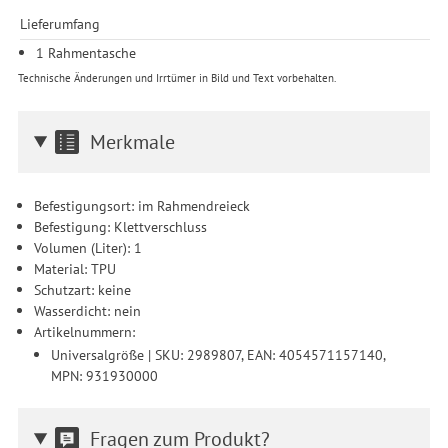
Produktempfehlungen und nutzungsbasierter Werbung.
Lieferumfang
Informationen zu den einzelnen Funktionen, den Drittanbietern
und der Speicherdauer finden Sie unter Einstellungen. Diese
1 Rahmentasche
Einwilligung ist freiwillig, für die Nutzung unserer Website nicht
Technische Änderungen und Irrtümer in Bild und Text vorbehalten.
erforderlich und gilt, bis sie widerrufen wird. Sie können Ihre
Einwilligung unter Einstellungen lediglich für bestimmte
Drittanbieter erteilen und jederzeit für die Zukunft widerrufen.
Merkmale
Befestigungsort: im Rahmendreieck
Befestigung: Klettverschluss
Volumen (Liter): 1
Material: TPU
Schutzart: keine
Wasserdicht: nein
Artikelnummern:
Universalgröße | SKU: 2989807, EAN: 4054571157140,
MPN: 931930000
Fragen zum Produkt?