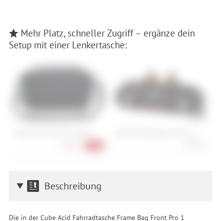
Mehr Platz, schneller Zugriff – ergänze dein
Setup mit einer Lenkertasche:
Vaude eBox (KLICKfix ready)
ORTLIEB Handlebar-Pack 15 L
O
L
107,90 €
66,90 €
-33%
Beschreibung
Die in der Cube Acid Fahrradtasche Frame Bag Front Pro 1