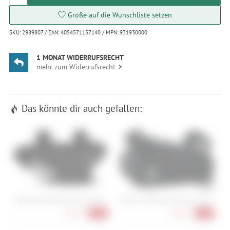
Größe auf die Wunschliste setzen
SKU: 2989807 / EAN: 4054571157140 / MPN: 931930000
1 MONAT WIDERRUFSRECHT
mehr zum Widerrufsrecht
Das könnte dir auch gefallen:
Cube Acid Rahmentasche CMPT 1
Cube Acid Rahmentasche Pro 0,5
C
15,90 €
24,90 €
-20%
-17%