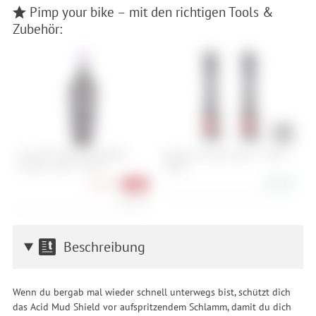
Pimp your bike – mit den richtigen Tools &
Zubehör:
Muc-Off E-Bike Wet Weather
Reserve Fillmore Valve - 70 mm
M
Ceramic Lube - 120 ml
(Paar)
1
48,90 €
17,90 €
-31%
149,17 €/l
Beschreibung
Wenn du bergab mal wieder schnell unterwegs bist, schützt dich
das Acid Mud Shield vor aufspritzendem Schlamm, damit du dich