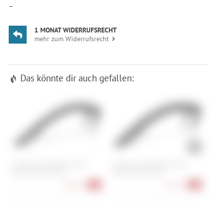
—
1 MONAT WIDERRUFSRECHT
mehr zum Widerrufsrecht
Das könnte dir auch gefallen:
Cube Acid Schutzblech Mud
Cube Acid Schutzblech Mud
C
Blocker hinten lang
Blocker hinten kurz
P
28,90 €
23,90 €
-4%
-4%