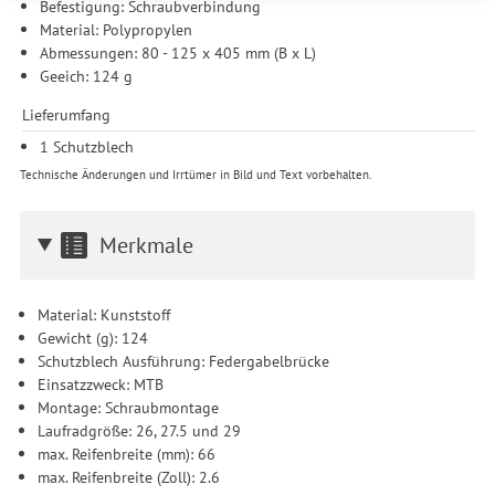
Befestigung: Schraubverbindung
weitergegeben. Die Verarbeitung erfolgt ausschließlich zum
Material: Polypropylen
Zwecke der Einbindung von Streaming-Inhalten und der
Abmessungen: 80 - 125 x 405 mm (B x L)
Durchführung von statistischer Analyse, Reichweitenmessungen,
Geeich: 124 g
Produktempfehlungen und nutzungsbasierter Werbung.
Informationen zu den einzelnen Funktionen, den Drittanbietern
Lieferumfang
und der Speicherdauer finden Sie unter Einstellungen. Diese
Einwilligung ist freiwillig, für die Nutzung unserer Website nicht
1 Schutzblech
erforderlich und gilt, bis sie widerrufen wird. Sie können Ihre
Technische Änderungen und Irrtümer in Bild und Text vorbehalten.
Einwilligung unter Einstellungen lediglich für bestimmte
Drittanbieter erteilen und jederzeit für die Zukunft widerrufen.
Merkmale
Material: Kunststoff
Gewicht (g): 124
Schutzblech Ausführung: Federgabelbrücke
Einsatzzweck: MTB
Montage: Schraubmontage
Laufradgröße: 26, 27.5 und 29
max. Reifenbreite (mm): 66
max. Reifenbreite (Zoll): 2.6