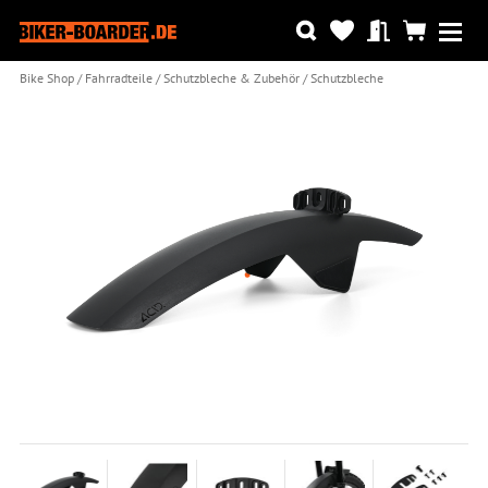
Bike Shop
Fahrradteile
Schutzbleche & Zubehör
Schutzbleche