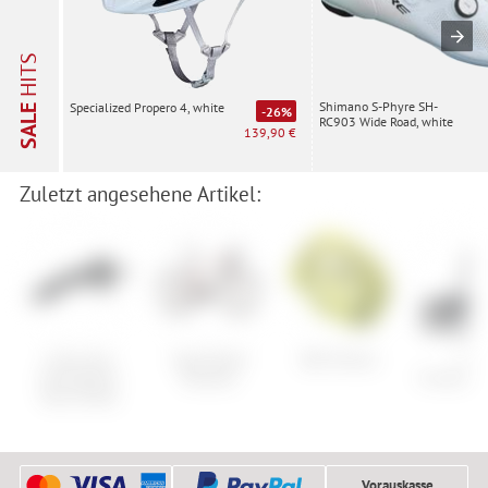
HITS
Shimano S-Phyre SH-
Specialized Propero 4, white
SALE
-26%
RC903 Wide Road, white
139,90 €
Zuletzt angesehene Artikel:
Cube Acid
Specialized
Bell Stratus
i:SY
Schutzblech
Roubaix
Frontträge
Mud Shield
Vorauskasse