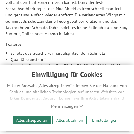
voll auf den Trail konzentrieren kannst. Dank der festen
Schraubverbindung ist das Mud Shield extrem schnell montiert
und genauso einfach wieder entfernt. Die verlängerten Wings mit
Gummipads schützen deine Federgabel vor Kratzern und das
Tauchrohr vor Schmutz. Dabei spielt es keine Rolle ob du eine Fox,
Suntour, Öhlins oder Marzocchi fährst.
Features
schützt das Gesicht vor heraufspritzendem Schmutz
Qualitätskunststoff
inklusive Schrauben für: Fox 32, 34, 36, 38, 40 (2021), 49, SR
Suntour, Öhlins und Marzocchi Gabeln mit Fox Chassis
Einwilligung für Cookies
Federgabelkratzschutz
integrierter Federgabelspritzschutz
Mit der Auswahl „Alles akzeptieren“ stimmen Sie der Nutzung von
optimierte Anpassung für höchste Stabilität
Cookies und ähnlichen Technologien auf unseren Websites von
Biker-Boarder zu. Dadurch können wir Ihre Aktivitäten anhand
Kompatibilität
Ihrer Geräte- und Browsereinstellungen nachvollziehen. Dies
Mehr anzeigen
für 26, 27.5 und 29 Zoll Reifen
ermöglicht es uns, anhand ihrer Interessen nutzungsbasierte
maximale Reifenbreite bis 2.6 Zoll
Werbeanzeigen für Sie bereitzustellen sowie Funktionalitäten
Alles akzeptieren
Alles ablehnen
Einstellungen
unserer Website sicherzustellen und stetig zu verbessern. Dabei
Technische Daten
werden Ihre Daten auch an Drittanbieter und Werbepartner