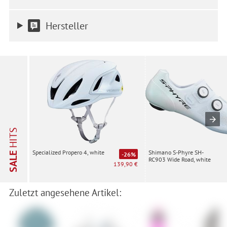
Einwilligung ist freiwillig, für die Nutzung unserer Website nicht
erforderlich und gilt, bis sie widerrufen wird. Sie können Ihre
Hersteller
Einwilligung unter Einstellungen lediglich für bestimmte
Drittanbieter erteilen und jederzeit für die Zukunft widerrufen.
HITS
Shimano S-Phyre SH-
Specialized Propero 4, white
SALE
-26%
RC903 Wide Road, white
139,90 €
Zuletzt angesehene Artikel: