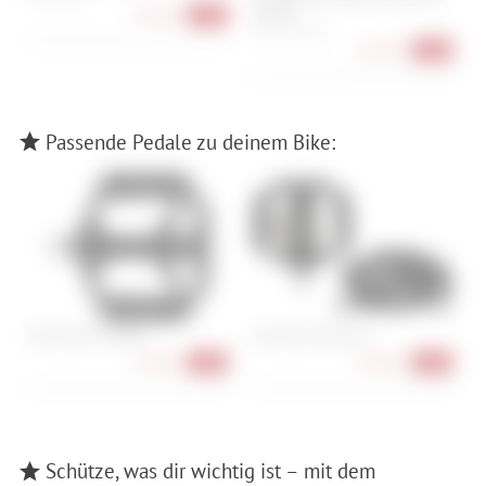
28 Zoll
36
87,90 €
-32%
28x1.25, 28x1.40
26,90 €
-39%
Passende Pedale zu deinem Bike:
Shimano PD-GR400
Shimano PD-EH510
S
52,90 €
84,90 €
-20%
-15%
Schütze, was dir wichtig ist – mit dem