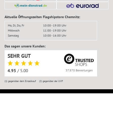
Aktuelle Öffnungszeiten Flagshipstore Chemnitz:
Mo, Di, Do, Fr
10:00 - 19:00 Uhr
Mittwoch
11:00 - 19:00 Uhr
Samstag
10:00 - 16:00 Uhr
Das sagen unsere Kunden:
SEHR GUT
4.95
/ 5.00
37.870 Bewertungen
(1)
gegenüber dem Einzelkauf
(2)
gegenüber der UVP
© BIKER-BOARDER 2016–2026
Impressum
|
Kontakt
|
Datenschutz
|
AGB
|
Widerrufsbelehrung
|
Widerruf anmelden
|
Reklamation
|
Versandkosten
|
Erklärung zur Barrierefreiheit
|
Jobs
|
Newsletter
|
Werkstatttermin
|
Bikemontage