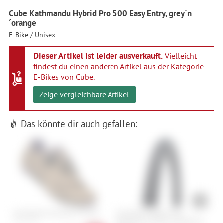
Cube Kathmandu Hybrid Pro 500 Easy Entry, grey´n
´orange
E-Bike / Unisex
Dieser Artikel ist leider ausverkauft.
Vielleicht
findest du einen anderen Artikel aus der Kategorie
E-Bikes von Cube
.
Zeige vergleichbare Artikel
Das könnte dir auch gefallen:
Scott Road Comp BOA W's Shoe
Schwalbe Marathon Plus
S
Performance Addix SmartGuard -
37, 38, 39, 40