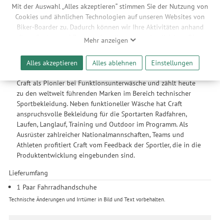
Mit der Auswahl „Alles akzeptieren“ stimmen Sie der Nutzung von
Cookies und ähnlichen Technologien auf unseren Websites von
Herstellerinfo Craft
Biker-Boarder zu. Dadurch können wir Ihre Aktivitäten anhand
Craft entwickelt und produziert seit 1977 funktionelle
Ihrer Geräte- und Browsereinstellungen nachvollziehen. Dies
Mehr anzeigen
Bekleidung für schweißtreibende Ausdauersportarten und
ermöglicht es uns, anhand ihrer Interessen nutzungsbasierte
anspruchsvolle Athleten. Der Spezialist für technische
Werbeanzeigen für Sie bereitzustellen sowie Funktionalitäten
Sportbekleidung wurde im schwedischen Borås gegründet -
Alles akzeptieren
Alles ablehnen
Einstellungen
unserer Website sicherzustellen und stetig zu verbessern. Dabei
dort ist auch heute noch der Sitz der Marke. Bekannt wurde
werden Ihre Daten auch an Drittanbieter und Werbepartner
Craft als Pionier bei Funktionsunterwäsche und zählt heute
weitergegeben. Die Verarbeitung erfolgt ausschließlich zum
zu den weltweit führenden Marken im Bereich technischer
Zwecke der Einbindung von Streaming-Inhalten und der
Sportbekleidung. Neben funktioneller Wäsche hat Craft
Durchführung von statistischer Analyse, Reichweitenmessungen,
anspruchsvolle Bekleidung für die Sportarten Radfahren,
Produktempfehlungen und nutzungsbasierter Werbung.
Laufen, Langlauf, Training und Outdoor im Programm. Als
Informationen zu den einzelnen Funktionen, den Drittanbietern
Ausrüster zahlreicher Nationalmannschaften, Teams und
und der Speicherdauer finden Sie unter Einstellungen. Diese
Athleten profitiert Craft vom Feedback der Sportler, die in die
Einwilligung ist freiwillig, für die Nutzung unserer Website nicht
Produktentwicklung eingebunden sind.
erforderlich und gilt, bis sie widerrufen wird. Sie können Ihre
Einwilligung unter Einstellungen lediglich für bestimmte
Lieferumfang
Drittanbieter erteilen und jederzeit für die Zukunft widerrufen.
1 Paar Fahrradhandschuhe
Technische Änderungen und Irrtümer in Bild und Text vorbehalten.