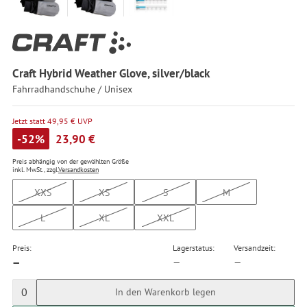
Craft Hybrid Weather Glove, silver/black
Fahrradhandschuhe / Unisex
Jetzt statt 49,95 € UVP
-52%
23,90 €
Preis abhängig von der gewählten Größe
inkl. MwSt., zzgl.
Versandkosten
XXS
XS
S
M
L
XL
XXL
Preis:
Lagerstatus:
Versandzeit:
—
—
—
0
In den Warenkorb legen