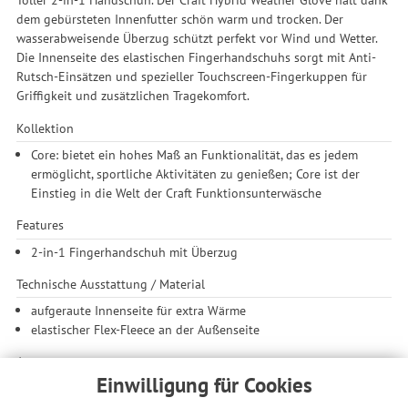
dem gebürsteten Innenfutter schön warm und trocken. Der
wasserabweisende Überzug schützt perfekt vor Wind und Wetter.
Die Innenseite des elastischen Fingerhandschuhs sorgt mit Anti-
Rutsch-Einsätzen und spezieller Touchscreen-Fingerkuppen für
Griffigkeit und zusätzlichen Tragekomfort.
Kollektion
Core: bietet ein hohes Maß an Funktionalität, das es jedem
ermöglicht, sportliche Aktivitäten zu genießen; Core ist der
Einstieg in die Welt der Craft Funktionsunterwäsche
Features
2-in-1 Fingerhandschuh mit Überzug
Technische Ausstattung / Material
aufgeraute Innenseite für extra Wärme
elastischer Flex-Fleece an der Außenseite
Ausstattung
Einwilligung für Cookies
Silikonbesatz auf der Handinnenfläche für mehr Grip
Touchscreen-Fingerkuppen