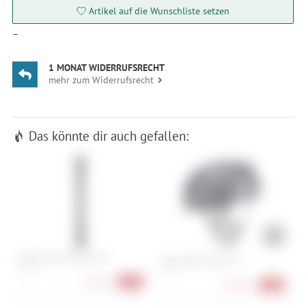
Artikel auf die Wunschliste setzen
—
1 MONAT WIDERRUFSRECHT
mehr zum Widerrufsrecht
Das könnte dir auch gefallen:
Atomic Backland Skin JR
G
Specialized Propero 4
L
130 cm
S , M , L
X
48,90 €
-51%
134,90 €
-29%