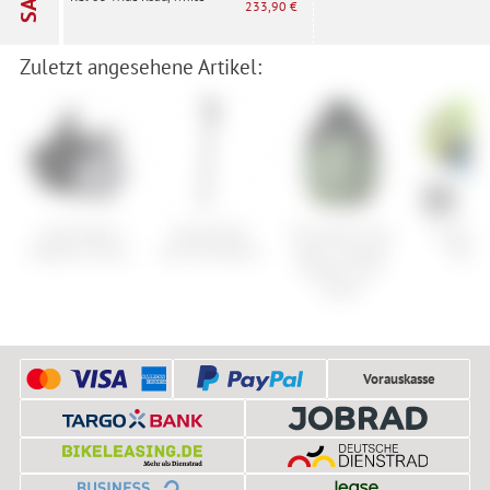
233,90 €
Zuletzt angesehene Artikel:
Craft Hybrid
Specialized
The North Face
Cube H
Weather Glove
Tero Kickstand
Men’s Summit
Pebbl
Verbier GTX
Jacket
Vorauskasse