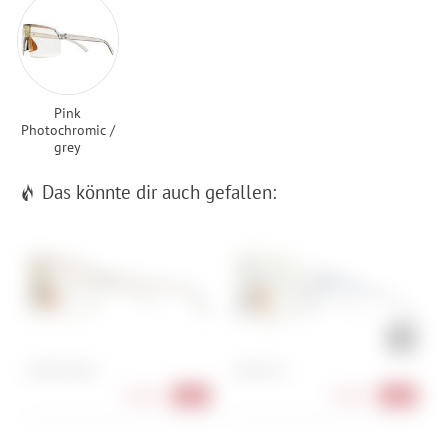
Pink
Photochromic /
grey
Das könnte dir auch gefallen:
CHPO Nestor
CHPO Siri
A
S
44,90 €
44,90 €
-10%
-10%
S