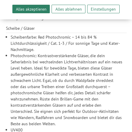
Rahmen
Werbeanzeigen für Sie bereitzustellen sowie Funktionalitäten
Alles akzeptieren
Alles ablehnen
Einstellungen
Die Fassung wird aus recyceltem und GRS-zertifiziertem
unserer Website sicherzustellen und stetig zu verbessern. Dabei
Polycarbonat hergestellt.
werden Ihre Daten auch an Drittanbieter und Werbepartner
weitergegeben. Die Verarbeitung erfolgt ausschließlich zum
Scheibe / Gläser
Zwecke der Einbindung von Streaming-Inhalten und der
Durchführung von statistischer Analyse, Reichweitenmessungen,
Scheibenfarbe: Red Photochromic – 14 bis 84 %
Produktempfehlungen und nutzungsbasierter Werbung.
Lichtdurchlässigkeit / Cat. 1-3 / Für sonnige Tage und Kater-
Informationen zu den einzelnen Funktionen, den Drittanbietern
Nachmittage.
und der Speicherdauer finden Sie unter Einstellungen. Diese
Photochromic: Kontrastverstärkende Gläser, die dein
Einwilligung ist freiwillig, für die Nutzung unserer Website nicht
Seherlebnis bei wechselnden Lichtverhältnissen auf ein neues
erforderlich und gilt, bis sie widerrufen wird. Sie können Ihre
Level heben. Ideal für bewölkte Tage, bieten diese Gläser
Einwilligung unter Einstellungen lediglich für bestimmte
außergewöhnliche Klarheit und verbesserten Kontrast in
Drittanbieter erteilen und jederzeit für die Zukunft widerrufen.
schwachem Licht. Egal, ob du durch Waldpfade shreddest
oder das urbane Treiben einer Großstadt durchquerst –
photochromische Gläser helfen dir, jedes Detail schärfer
wahrzunehmen. Rüste dein Brillen-Game mit den
kontrastverstärkenden Gläsern auf und erlebe den
Unterschied. Sie eignen sich perfekt für Outdoor-Aktivitäten
wie Wandern, Radfahren und Snowboarden und bietet dir das
Beste aus beiden Welten.
UV400