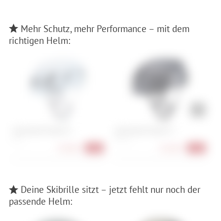
Mehr Schutz, mehr Performance – mit dem
richtigen Helm:
Specialized Propero 4
Specialized Propero 4
P
M , L
S , M , L
S 
139,90 €
134,90 €
-26%
-29%
Deine Skibrille sitzt – jetzt fehlt nur noch der
passende Helm: