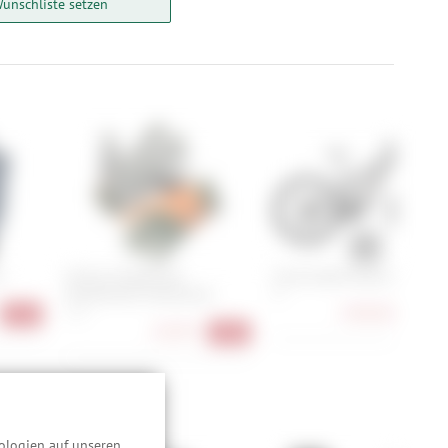
Wunschliste setzen
e
Endura SingleTrack
Cannondale Moterra 3
Winddichter Handschuh
M
3.899,00 €
S, M
-41%
-26
26,90 €
-40%
ologien auf unseren