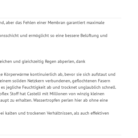
nd, aber das Fehlen einer Membran garantiert maximale
onsschicht und ermöglicht so eine bessere Belüftung und
ichen und gleichzeitig Regen abperlen, dank
ge Körperwärme kontinuierlich ab, bevor sie sich aufstaut und
t einem soliden Netzkern verbundenen, geflochtenen Fasern
es jegliche Feuchtigkeit ab und trocknet unglaublich schnell.
flex Stoff hat Castelli mit Millionen von winzig kleinen
haupt zu erhalten. Wassertropfen perlen hier ab ohne eine
ei kalten und trockenen Verhältnissen, als auch effektiven