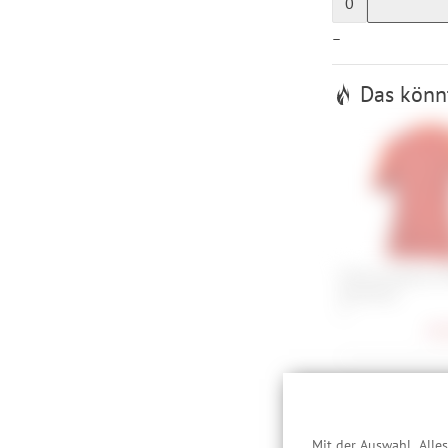
0
—
Das könnt
Endura Damen GV
(kurzarm)
S
38,
Komfort k
Mit der Auswahl „Alle