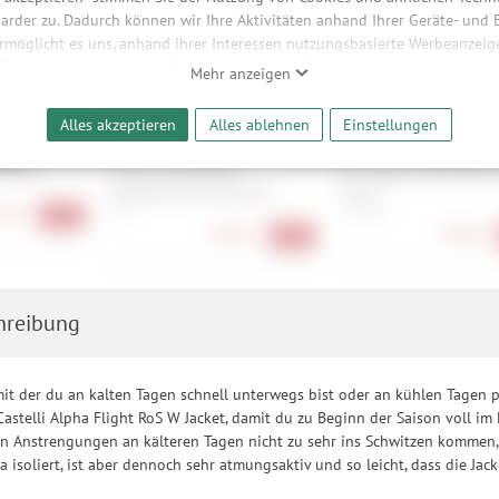
arder zu. Dadurch können wir Ihre Aktivitäten anhand Ihrer Geräte- und
ermöglicht es uns, anhand ihrer Interessen nutzungsbasierte Werbeanzeigen
 Funktionalitäten unserer Website sicherzustellen und stetig zu verbesser
Mehr anzeigen
bieter und Werbepartner weitergegeben. Die Verarbeitung erfolgt aussch
reaming-Inhalten und der Durchführung von statistischer Analyse, Reic
Alles akzeptieren
Alles ablehnen
Einstellungen
und nutzungsbasierter Werbung. Informationen zu den einzelnen Funkti
 Speicherdauer finden Sie unter Einstellungen. Diese Einwilligung ist freiwi
V Glove
Endura SingleTrack
Fox Defend Wind Offro
e nicht erforderlich und gilt, bis sie widerrufen wird. Sie können Ihre E
Winddichter Handschuh
Glove
h für bestimmte Drittanbieter erteilen und jederzeit für die Zukunft wider
90 €
S, M
S, L, XXL
-41%
26,90 €
29,90 €
-40%
hreibung
, mit der du an kalten Tagen schnell unterwegs bist oder an kühlen Tagen p
Castelli Alpha Flight RoS W Jacket, damit du zu Beginn der Saison voll im
n Anstrengungen an kälteren Tagen nicht zu sehr ins Schwitzen kommen, d
 isoliert, ist aber dennoch sehr atmungsaktiv und so leicht, dass die Jac