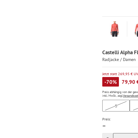
Castelli Alpha F
Radjacke / Damen
Jetzt statt 269,95 € U
-70%
79,90 
Preis abhängig von der ge
inkl. MwSt., zzgl.
Versandkos
S
Preis:
—