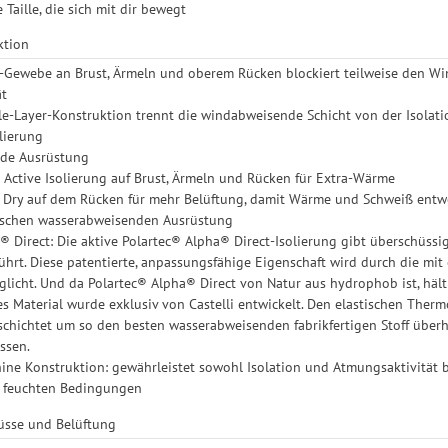
 Taille, die sich mit dir bewegt
ktion
-Gewebe an Brust, Ärmeln und oberem Rücken blockiert teilweise den Wi
ät
e-Layer-Konstruktion trennt die windabweisende Schicht von der Isolati
lierung
de Ausrüstung
 Active Isolierung auf Brust, Ärmeln und Rücken für Extra-Wärme
 Dry auf dem Rücken für mehr Belüftung, damit Wärme und Schweiß entwe
schen wasserabweisenden Ausrüstung
® Direct: Die aktive Polartec® Alpha® Direct-Isolierung gibt überschüssi
hrt. Diese patentierte, anpassungsfähige Eigenschaft wird durch die mi
licht. Und da Polartec® Alpha® Direct von Natur aus hydrophob ist, hält 
es Material wurde exklusiv von Castelli entwickelt. Den elastischen Thermo
eschichtet um so den besten wasserabweisenden fabrikfertigen Stoff über
ssen.
hine Konstruktion: gewährleistet sowohl Isolation und Atmungsaktivität b
i feuchten Bedingungen
lüsse und Belüftung