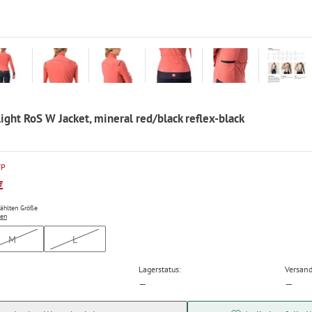
light RoS W Jacket, mineral red/black reflex-black
VP
€
wählten Größe
ten
M
L
Lagerstatus:
Versand
—
—