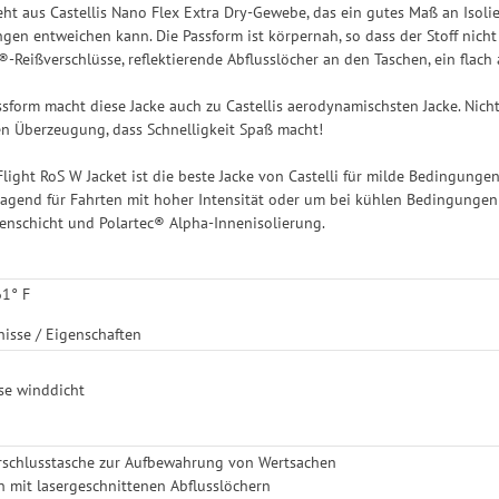
eht aus Castellis Nano Flex Extra Dry-Gewebe, das ein gutes Maß an Isoli
en entweichen kann. Die Passform ist körpernah, so dass der Stoff nicht
-Reißverschlüsse, reflektierende Abflusslöcher an den Taschen, ein flach 
sform macht diese Jacke auch zu Castellis aerodynamischsten Jacke. Nich
sten Überzeugung, dass Schnelligkeit Spaß macht!
 Flight RoS W Jacket ist die beste Jacke von Castelli für milde Bedingunge
ragend für Fahrten mit hoher Intensität oder um bei kühlen Bedingungen 
nschicht und Polartec® Alpha-Innenisolierung.
61° F
nisse / Eigenschaften
ise winddicht
erschlusstasche zur Aufbewahrung von Wertsachen
 mit lasergeschnittenen Abflusslöchern