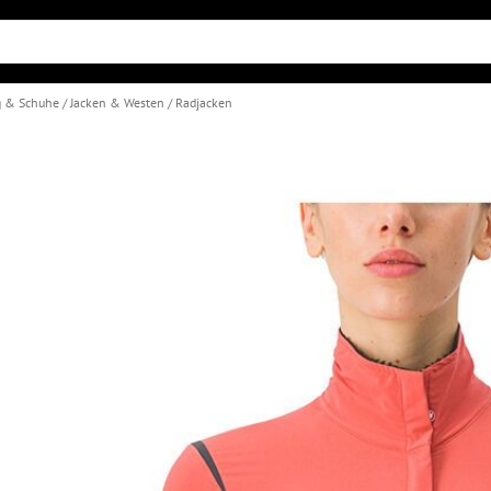
g & Schuhe
Jacken & Westen
Radjacken