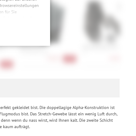
 Browsereinstellungen
 für Sie
n. Dabei werden Ihre
ließlich zum Zwecke
hweitenmessungen,
onen, den
llig, für die
ad
Roeckl Icon 2
POC Resistance Pro DH Glov
inwilligung unter
7, 7.5, 8, 8.5, 9, 10
M
rufen.
37,90 €
53,90 €
-37%
-40
-40%
erfekt gekleidet bist. Die doppellagige Alpha-Konstruktion ist
 Flugmodus bist. Das Stretch-Gewebe lässt ein wenig Luft durch,
enn wenn du nass wirst, wird Ihnen kalt. Die zweite Schicht
ke kaum aufträgt.