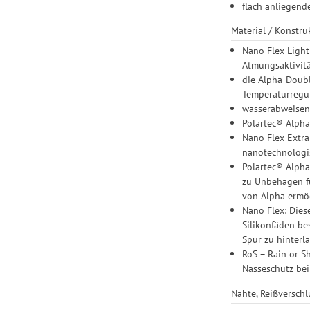
flach anliegende
Material / Konstru
Nano Flex Light
Atmungsaktivit
die Alpha-Doubl
Temperaturregu
wasserabweisen
Polartec® Alpha
Nano Flex Extra
nanotechnologi
Polartec® Alpha
zu Unbehagen fü
von Alpha ermög
Nano Flex: Dies
Silikonfäden b
Spur zu hinterla
RoS – Rain or S
Nässeschutz be
Nähte, Reißversch