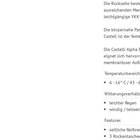
Die Rückseite best
ausreichenden Meng
leichtgängige YKK®
Die körpernahe Pas
Castell ist der fe
Die Castelli Alpha
eignet sich hervor
membranloser Auße
Temperaturbereich
6 - 16° C / 43 - 
Witterungsverhält
leichter Regen
windig / teilwe
Features
seitliche Reißv
3 Rückentaschen