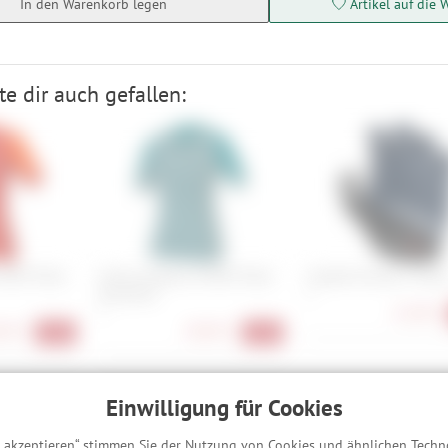
In den Warenkorb legen
Artikel auf die 
e dir auch gefallen:
500 Trikot
Endura Damen GV500 Trikot
Castelli Entrata V Glov
(kurzarm)
S
21,90 €
L
90 €
38,90 €
-61%
-61%
Einwilligung für Cookies
omplett: Handschuhe passend zur Jacke:
s akzeptieren“ stimmen Sie der Nutzung von Cookies und ähnlichen Techn