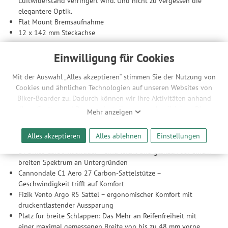
Luftwiderstand verringert wird. Und nicht zu vergessen die
elegantere Optik.
Flat Mount Bremsaufnahme
12 x 142 mm Steckachse
Gabel
Einwilligung für Cookies
Synapse Carbon-Gabel
Interne Bremskabelführung
Mit der Auswahl „Alles akzeptieren“ stimmen Sie der Nutzung von
Flat Mount Bremsaufnahme
Cookies und ähnlichen Technologien auf unseren Websites von
12 x 100 mm Steckachse
Biker-Boarder zu. Dadurch können wir Ihre Aktivitäten anhand
Ihrer Geräte- und Browsereinstellungen nachvollziehen. Dies
Mehr anzeigen
Ausstattung
ermöglicht es uns, anhand ihrer Interessen nutzungsbasierte
Werbeanzeigen für Sie bereitzustellen sowie Funktionalitäten
Ultegra Di2 – knackige und präzise Gangwechsel mit
Alles akzeptieren
Alles ablehnen
Einstellungen
unserer Website sicherzustellen und stetig zu verbessern. Dabei
Shimanos zweitstärkster elektronischer 12-fach-Schaltung
werden Ihre Daten auch an Drittanbieter und Werbepartner
DT Swiss Carbonlaufräder – sind leicht und glänzen auf einem
weitergegeben. Die Verarbeitung erfolgt ausschließlich zum
breiten Spektrum an Untergründen
Zwecke der Einbindung von Streaming-Inhalten und der
Cannondale C1 Aero 27 Carbon-Sattelstütze –
Durchführung von statistischer Analyse, Reichweitenmessungen,
Geschwindigkeit trifft auf Komfort
Produktempfehlungen und nutzungsbasierter Werbung.
Fizik Vento Argo R5 Sattel – ergonomischer Komfort mit
Informationen zu den einzelnen Funktionen, den Drittanbietern
druckentlastender Aussparung
und der Speicherdauer finden Sie unter Einstellungen. Diese
Platz für breite Schlappen: Das Mehr an Reifenfreiheit mit
Einwilligung ist freiwillig, für die Nutzung unserer Website nicht
einer maximal gemessenen Breite von bis zu 48 mm vorne