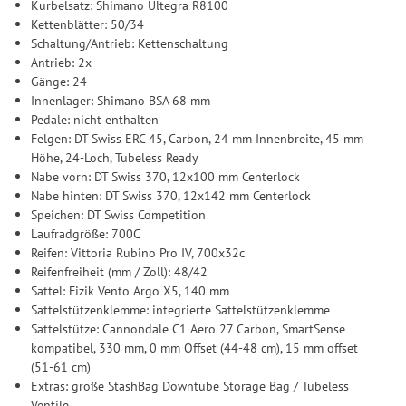
Kurbelsatz: Shimano Ultegra R8100
Kettenblätter: 50/34
Schaltung/Antrieb: Kettenschaltung
Antrieb: 2x
Gänge: 24
Innenlager: Shimano BSA 68 mm
Pedale: nicht enthalten
Felgen: DT Swiss ERC 45, Carbon, 24 mm Innenbreite, 45 mm
Höhe, 24-Loch, Tubeless Ready
Nabe vorn: DT Swiss 370, 12x100 mm Centerlock
Nabe hinten: DT Swiss 370, 12x142 mm Centerlock
Speichen: DT Swiss Competition
Laufradgröße: 700C
Reifen: Vittoria Rubino Pro IV, 700x32c
Reifenfreiheit (mm / Zoll): 48/42
Sattel: Fizik Vento Argo X5, 140 mm
Sattelstützenklemme: integrierte Sattelstützenklemme
Sattelstütze: Cannondale C1 Aero 27 Carbon, SmartSense
kompatibel, 330 mm, 0 mm Offset (44-48 cm), 15 mm offset
(51-61 cm)
Extras: große StashBag Downtube Storage Bag / Tubeless
Ventile