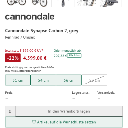
Cannondale Synapse Carbon 2, grey
Rennrad / Unisex
Jetzt statt 5.899,00 € UVP
Oder monatlich ab:
207,22 €
Alle Infos
-22%
4.599,00 €
Preis abhängig von der gewählten Größe
inkl. MwSt., zzgl.
Versandkosten
51 cm
54 cm
56 cm
58 cm
Preis:
Lagerstatus:
Versandzeit:
—
—
—
0
In den Warenkorb legen
Artikel auf die Wunschliste setzen