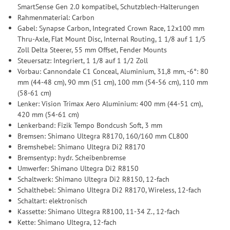
SmartSense Gen 2.0 kompatibel, Schutzblech-Halterungen
Rahmenmaterial: Carbon
Gabel: Synapse Carbon, Integrated Crown Race, 12x100 mm
Thru-Axle, Flat Mount Disc, Internal Routing, 1 1/8 auf 1 1/5
Zoll Delta Steerer, 55 mm Offset, Fender Mounts
Steuersatz: Integriert, 1 1/8 auf 1 1/2 Zoll
Vorbau: Cannondale C1 Conceal, Aluminium, 31,8 mm, -6°: 80
mm (44-48 cm), 90 mm (51 cm), 100 mm (54-56 cm), 110 mm
(58-61 cm)
Lenker: Vision Trimax Aero Aluminium: 400 mm (44-51 cm),
420 mm (54-61 cm)
Lenkerband: Fizik Tempo Bondcush Soft, 3 mm
Bremsen: Shimano Ultegra R8170, 160/160 mm CL800
Bremshebel: Shimano Ultegra Di2 R8170
Bremsentyp: hydr. Scheibenbremse
Umwerfer: Shimano Ultegra Di2 R8150
Schaltwerk: Shimano Ultegra Di2 R8150, 12-fach
Schalthebel: Shimano Ultegra Di2 R8170, Wireless, 12-fach
Schaltart: elektronisch
Kassette: Shimano Ultegra R8100, 11-34 Z., 12-fach
Kette: Shimano Ultegra, 12-fach