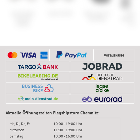
Cannondale
Scott Foil RC
Pearl Izumi X-
Cube A
Synapse
Alp Mesa
Hybrid O
Carbon
C:68
Vorauskasse
Aktuelle Öffnungszeiten Flagshipstore Chemnitz:
Mo, Di, Do, Fr
10:00 - 19:00 Uhr
Mittwoch
11:00 - 19:00 Uhr
Samstag
10:00 - 16:00 Uhr