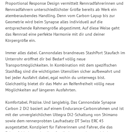
Proportional Response Design vermittelt Rennradfahrerinnen und
Rennradfahrern unterschiedlichster Größe bereits ab Werk ein
atemberaubendes Handling. Denn vom Carbon-Layup bis zur
Geometrie wird beim Synapse alles individuell auf die
entsprechende Rahmengröße abgestimmt. Auf diese Weise geht
das Rennrad eine perfekte Harmonie mit dir und deiner
Körpergröße ein.
Immer alles dabei. Cannondales brandneues StashPort Staufach im
Unterrohr eröffnet dir bei Bedarf völlig neue
Transportmöglichkeiten. In Kombination mit dem spezifischen
StashBag sind die wichtigsten Utensilien sicher aufbewahrt und
bei jeder Ausfahrt dabei, egal wohin du unterwegs bist.
Gleichzeitig bietet dir das Mehr an Reifenfreiheit völlig neue
Möglichkeiten auf längeren Ausfahrten.
Komfortabel. Präzise. Und langlebig. Das Cannondale Synapse
Carbon 2 Di2 basiert auf einem Endurance-Carbonrahmen und ist
mit der unvergleichlichen Ultegra Di2-Schaltung von Shimano
sowie dem rennerprobten Laufradsatz DT Swiss ERC 45
ausgestattet. Konzipiert für Fahrerinnen und Fahrer, die das