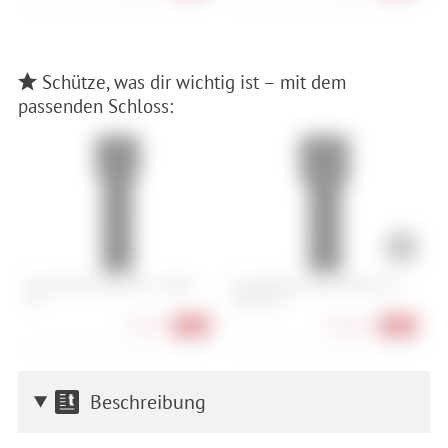
Schütze, was dir wichtig ist – mit dem
passenden Schloss:
Abus Bordo 6000K/90 + Halter
Abus Bordo Granit 6500K/120 +
A
SH
Halter SH
H
79,90 €
164,90 €
-20%
-18%
Beschreibung