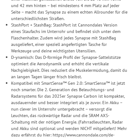
erforderlich und gilt, bis sie widerrufen wird. Sie können Ihre
und 42 mm hinten – bei mindestens 4 mm Platz auf jeder
Einwilligung unter Einstellungen lediglich für bestimmte
Seite – macht das Synapse zu einem echten Allrounder für die
Drittanbieter erteilen und jederzeit für die Zukunft widerrufen.
unterschiedlichsten Straßen.
StashPort + StashBag: StashPort ist Cannondales Version
eines Staufachs im Unterrohr und befindet sich unter dem
Flaschenhalter. Zudem wird jedes Synapse mit StashBag
ausgeliefert, einer speziell angefertigten Tasche für
Werkzeuge und deine wichtigsten Utensilien.
D-ynamisch: Das D-förmige Profil der Synapse-Sattelstütze
optimiert die Aerodynamik und erhöht die vertikale
Nachgiebigkeit. Dies reduziert die Muskelermüdung, damit du
an langen Tagen länger frisch bleibst.
Kompatibel mit SmartSense™ Gen 2.0: SmartSense™ ist jetzt
noch smarter. Die 2. Generation des Beleuchtungs- und
Radarsystems für das 2025er Synapse Carbon ist kompakter,
ausdauernder und besser integriert als je zuvor. Ein Akku –
nun clever im Unterrohr untergebracht – versorgt die
Leuchten, das rückwärtige Radar und die SRAM AXS-
Schaltung mit der nötigen Energie. (Fahrradleuchten, Radar
und Akku sind optional und werden NICHT mitgeliefert! Mehr
dazu erfährst du hier: https://www.cannondale.com/de-