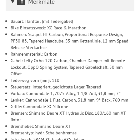
Merkmale
Bauart: Hardtail (mit Federgabel)
Bike Einsatzzweck: XC-Race & Marathon
Rahmen: Scalpel HT Carbon, Proportional Response Design,
PF30-83, Tapered Headtube, 55 mm Kettenlinie, 12 mm Speed
Release Steckachse
Rahmenmaterial: Carbon
Gabel: Lefty Ocho 120 Carbon, Chamber Damper mit Remote
Lockout, OppO Spring System, Tapered Gabelschaft, 50 mm
Offset
Federweg vorn (mm): 110
Steuersatz: Integriert, gedichtete Lager, Tapered
Vorbau: Cannondale 1, 7075 Alloy, 1 1/8 Zoll, 31,8 mm, 7°
Lenker: Cannondale 1 Flat, Carbon, 31,8 mm, 9° Back, 760 mm
Griffe: Cannondale XC Silicone
Bremsen: Shimano Deore XT Hydraulic Disc, 180/160 mm XT
Rotor
Bremshebel: Shimano Deore XT
Bremsentyp: hydr. Scheibenbremse
Schaltwerk: SRAM X0 Eagle AXS, T-Type