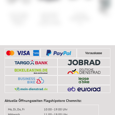
Cannondale
Specialized
Armada
ION Sc
Scalpel HT
Recon 2.0
Warden MNC
Carbon
Gravel & MTB
13
Vorauskasse
Aktuelle Öffnungszeiten Flagshipstore Chemnitz:
Mo, Di, Do, Fr
10:00 - 19:00 Uhr
Mittwoch
11:00 - 19:00 Uhr