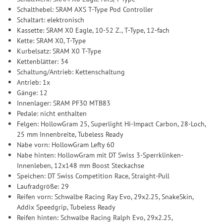
Schalthebel: SRAM AXS T-Type Pod Controller
Schaltart: elektronisch
Kassette: SRAM X0 Eagle, 10-52 Z., T-Type, 12-fach
Kette: SRAM X0, T-Type
Kurbelsatz: SRAM X0 T-Type
Kettenblätter: 34
Schaltung/Antrieb: Kettenschaltung
Antrieb: 1x
Gänge: 12
Innenlager: SRAM PF30 MTB83
Pedale: nicht enthalten
Felgen: HollowGram 25, Superlight Hi-Impact Carbon, 28-Loch,
25 mm Innenbreite, Tubeless Ready
Nabe vorn: HollowGram Lefty 60
Nabe hinten: HollowGram mit DT Swiss 3-Sperrklinken-
Innenleben, 12x148 mm Boost Steckachse
Speichen: DT Swiss Competition Race, Straight-Pull
Laufradgröße: 29
Reifen vorn: Schwalbe Racing Ray Evo, 29x2.25, SnakeSkin,
Addix Speedgrip, Tubeless Ready
Reifen hinten: Schwalbe Racing Ralph Evo, 29x2.25,