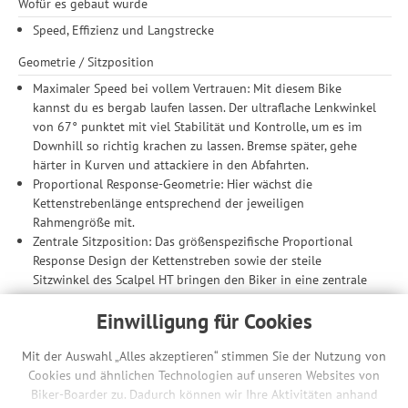
Wofür es gebaut wurde
Speed, Effizienz und Langstrecke
Geometrie / Sitzposition
Maximaler Speed bei vollem Vertrauen: Mit diesem Bike
kannst du es bergab laufen lassen. Der ultraflache Lenkwinkel
von 67° punktet mit viel Stabilität und Kontrolle, um es im
Downhill so richtig krachen zu lassen. Bremse später, gehe
härter in Kurven und attackiere in den Abfahrten.
Proportional Response-Geometrie: Hier wächst die
Kettenstrebenlänge entsprechend der jeweiligen
Rahmengröße mit.
Zentrale Sitzposition: Das größenspezifische Proportional
Response Design der Kettenstreben sowie der steile
Sitzwinkel des Scalpel HT bringen den Biker in eine zentrale
Position im Rad – für bessere Traktion und maximale
Einwilligung für Cookies
Kontrolle in den Abfahrten.
Rahmen
Mit der Auswahl „Alles akzeptieren“ stimmen Sie der Nutzung von
Cookies und ähnlichen Technologien auf unseren Websites von
progressiver, superleichter Carbonrahmen
Biker-Boarder zu. Dadurch können wir Ihre Aktivitäten anhand
Variable Zuganschläge: Danke der Zugführung kannst du