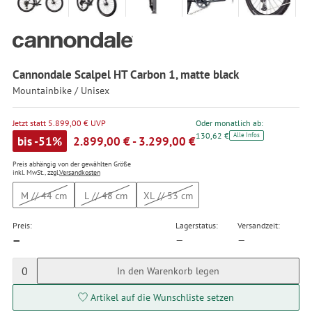
Cannondale Scalpel HT Carbon 1, matte black
Mountainbike / Unisex
Jetzt statt 5.899,00 € UVP
Oder monatlich ab:
130,62 €
Alle Infos
bis -51%
2.899,00 € - 3.299,00 €
Preis abhängig von der gewählten Größe
inkl. MwSt., zzgl.
Versandkosten
M // 44 cm
L // 48 cm
XL // 53 cm
Preis:
Lagerstatus:
Versandzeit:
—
—
—
0
In den Warenkorb legen
Artikel auf die Wunschliste setzen