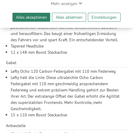
Ihrer Geräte- und Browsereinstellungen nachvollziehen. Dies
entweder durchgehende oder unterbrochene Zughüllen
Mehr anzeigen
ermöglicht es uns, anhand ihrer Interessen nutzungsbasierte
fahren.
Werbeanzeigen für Sie bereitzustellen sowie Funktionalitäten
Mehr Flex für mehr Komfort: Die Kettenstreben sind so
Alles akzeptieren
Alles ablehnen
Einstellungen
unserer Website sicherzustellen und stetig zu verbessern. Dabei
konstruiert, dass sie in Kombination mit den tief
werden Ihre Daten auch an Drittanbieter und Werbepartner
positionierten Sitzstreben kleinste Unebenheiten abfedern
weitergegeben. Die Verarbeitung erfolgt ausschließlich zum
und herausfiltern. Das beugt einer frühzeitigen Ermüdung
Zwecke der Einbindung von Streaming-Inhalten und der
des Fahrers vor und spart Kraft. Ein entscheidender Vorteil.
Durchführung von statistischer Analyse, Reichweitenmessungen,
Tapered Headtube
Produktempfehlungen und nutzungsbasierter Werbung.
12 x 148 mm Boost Steckachse
Informationen zu den einzelnen Funktionen, den Drittanbietern
Gabel
und der Speicherdauer finden Sie unter Einstellungen. Diese
Einwilligung ist freiwillig, für die Nutzung unserer Website nicht
Lefty Ocho 120 Carbon-Federgabel mit 110 mm Federweg
erforderlich und gilt, bis sie widerrufen wird. Sie können Ihre
Lefty hält die Linie: Diese ultraleichte Ocho Carbon
Einwilligung unter Einstellungen lediglich für bestimmte
Federgabel mit 110 mm geschmeidig ansprechendem
Drittanbieter erteilen und jederzeit für die Zukunft widerrufen.
Federweg und extrem präzisem Handling gehört zur Besten
ihrer Art. Der extralange Offset der Gabel erhöht die Agilität
des superstabilen Frontends. Mehr Kontrolle, mehr
Geschwindigkeit.
15 x 110 mm Boost Steckachse
Anbauteile