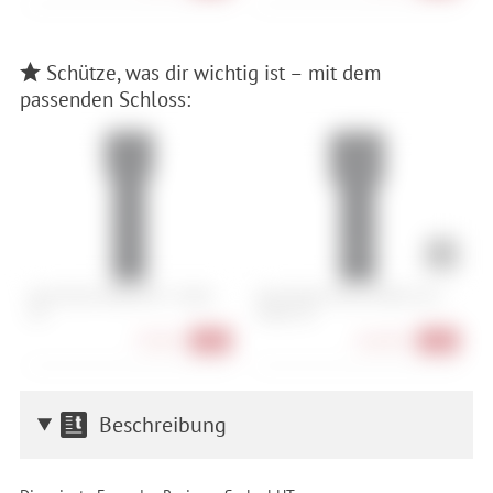
Schütze, was dir wichtig ist – mit dem
passenden Schloss:
Abus Bordo 6000K/90 + Halter
Abus Bordo Granit 6500K/120 +
A
SH
Halter SH
79,90 €
164,90 €
-20%
-18%
Beschreibung