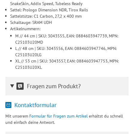
SnakeSkin, Addix Speed, Tubeless Ready
Sattel: Prologo Dimension NDR, Tirox Rails
Sattelstütze: C1 Carbon, 27,2 x 400 mm
Schaltauge: SRAM UDH
Artikelnummern:
M // 44 cm | SKU: 3043555, EAN: 0884603947739, MPN:
C25103U20MD
L // 48 cm | SKU: 3043556, EAN: 0884603947746, MPN:
C25103U20LG
XL // 53 cm | SKU: 3043557, EAN: 0884603947753, MPN:
C25103U20XL
Fragen zum Produkt?
Kontaktformular
Mit unserem
Formular für Fragen zum Artikel
erhältst du schnell
und einfach deine Antwort.