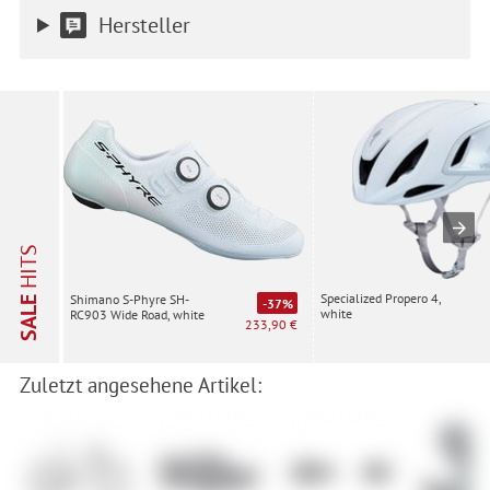
Hersteller
HITS
Specialized Propero 4,
Shimano S-Phyre SH-
SALE
-37%
white
RC903 Wide Road, white
233,90 €
Zuletzt angesehene Artikel: