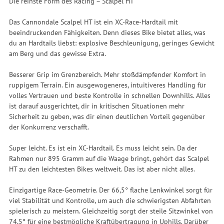
Die reinste Form des Racing – Scalpel HT
Das Cannondale Scalpel HT ist ein XC-Race-Hardtail mit
beeindruckenden Fähigkeiten. Denn dieses Bike bietet alles, was
du an Hardtails liebst: explosive Beschleunigung, geringes Gewicht
am Berg und das gewisse Extra.
Besserer Grip im Grenzbereich. Mehr stoßdämpfender Komfort in
ruppigem Terrain. Ein ausgewogeneres, intuitiveres Handling für
volles Vertrauen und beste Kontrolle in schnellen Downhills. Alles
ist darauf ausgerichtet, dir in kritischen Situationen mehr
Sicherheit zu geben, was dir einen deutlichen Vorteil gegenüber
der Konkurrenz verschafft.
Super leicht. Es ist ein XC-Hardtail. Es muss leicht sein. Da der
Rahmen nur 895 Gramm auf die Waage bringt, gehört das Scalpel
HT zu den leichtesten Bikes weltweit. Das ist aber nicht alles.
Einzigartige Race-Geometrie. Der 66,5° flache Lenkwinkel sorgt für
viel Stabilität und Kontrolle, um auch die schwierigsten Abfahrten
spielerisch zu meistern. Gleichzeitig sorgt der steile Sitzwinkel von
74,5° für eine bestmögliche Kraftübertragung in Uphills. Darüber