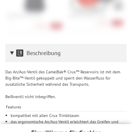
POC Oseus VPD Torso
Vaude Aqua Back (Paar)
S
C
S, L
99,90 €
-33%
128,90 €
-36%
Beschreibung
Das An/Aus-Ventil des CamelBak® Crux™ Reservoirs ist mit dem
Big-Bite™-Ventil gekoppelt und sperrt den Wasserfluss für
zusätzliche Sicherheit während des Transports.
Beißventil nicht inbegriffen.
Features
kompatibel mit allen Crux Trinkblasen
das ergonomische An/Aus-Ventil erleichtert das Greifen und
Umschalten während der Fahrt.