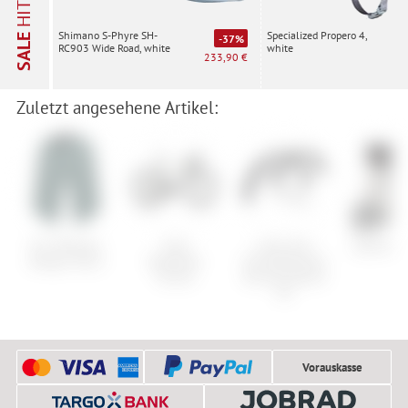
HITS
Specialized Propero 4,
Shimano S-Phyre SH-
SALE
-37%
white
RC903 Wide Road, white
233,90 €
Zuletzt angesehene Artikel:
Fox Womens
Scott
Cube Acid
Salomon 
Ranger Short
Speedster
Schutzblechset
Gravel
Nuroad Hybrid
60
Vorauskasse