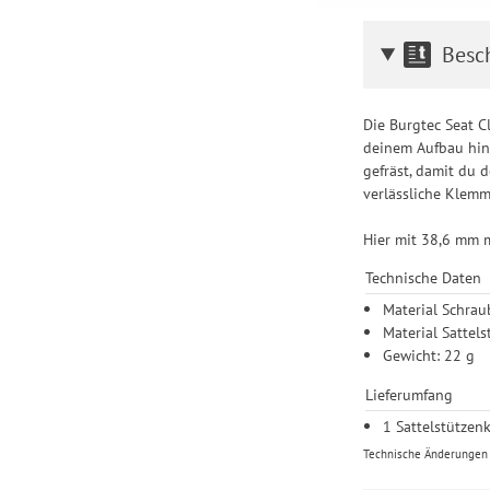
Einstellungen lediglic
Besc
Die Burgtec Seat C
deinem Aufbau hinz
gefräst, damit du 
verlässliche Klemm
Hier mit 38,6 mm 
Technische Daten
Material Schrau
Material Satte
Gewicht: 22 g
Lieferumfang
1 Sattelstütze
Technische Änderungen u