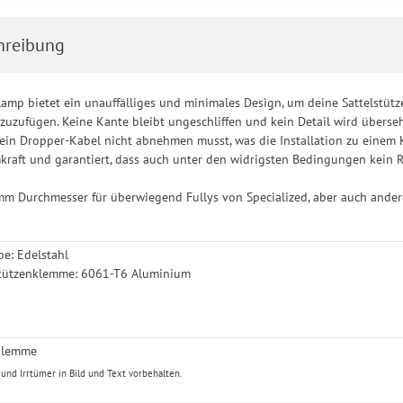
h für bestimmte Drittanbieter erteilen und jederzeit für die Zukunft wider
hreibung
lamp bietet ein unauffälliges und minimales Design, um deine Sattelstütz
uzufügen. Keine Kante bleibt ungeschliffen und kein Detail wird überseh
dein Dropper-Kabel nicht abnehmen musst, was die Installation zu einem K
kraft und garantiert, dass auch unter den widrigsten Bedingungen kein R
mm Durchmesser für überwiegend Fullys von Specialized, aber auch ande
be: Edelstahl
lstützenklemme: 6061-T6 Aluminium
nklemme
nd Irrtümer in Bild und Text vorbehalten.