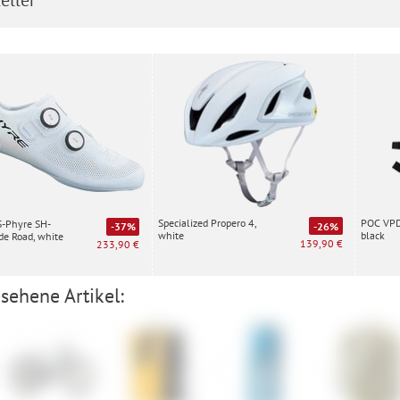
Specialized Propero 4,
POC VPD 
S-Phyre SH-
-26%
-37%
white
black
e Road, white
139,90 €
233,90 €
sehene Artikel: