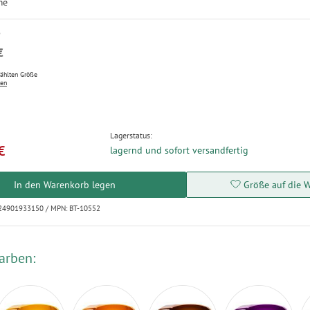
me
P
€
wählten Größe
ten
Lagerstatus:
€
lagernd und sofort versandfertig
In den Warenkorb legen
Größe auf die W
724901933150 / MPN: BT-10552
arben: