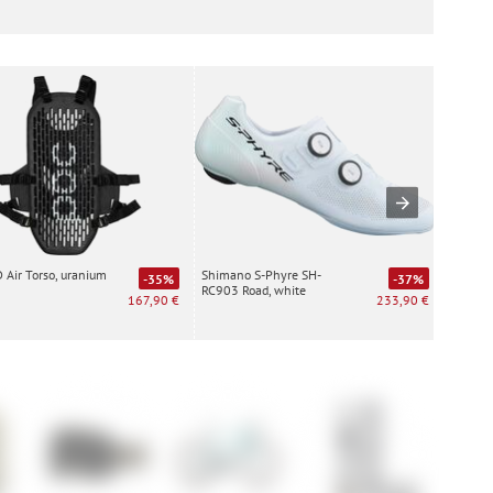
Air Torso, uranium
Shimano S-Phyre SH-
Special
-35%
-37%
RC903 Road, white
white
167,90 €
233,90 €