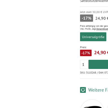
Sattelstützenklem
Jetzt statt 30,00 € UV
-17%
24,90 
Preis abhängig von der ge
inkl. MwSt., zzgl.
Versandkos
Universalgröße
Preis:
24,90 
-17%
SKU: 3110268 / EAN: 0
Weitere F