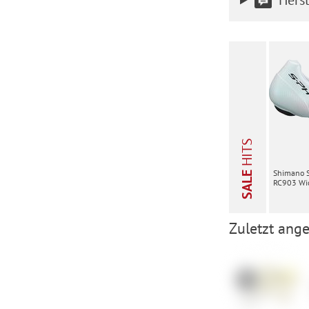
HITS
Shimano 
SALE
RC903 Wid
Zuletzt ange