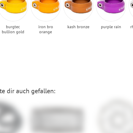
burgtec
iron bro
kash bronze
purple rain
r
bullion gold
orange
e dir auch gefallen: