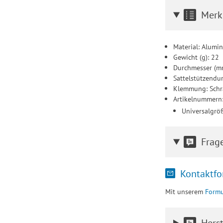
Merk
Material: Alumi
Gewicht (g): 22
Durchmesser (mm
Sattelstützendu
Klemmung: Sch
Artikelnummern
Universalgrö
Frag
Kontaktfo
Mit unserem
Formu
Herst