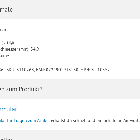
male
nium
): 38,6
rchmesser (mm): 34,9
raube
:
ße | SKU: 3110268, EAN: 0724901933150, MPN: BT-10552
en zum Produkt?
rmular
lar für Fragen zum Artikel
erhältst du schnell und einfach deine Antwort.
eller