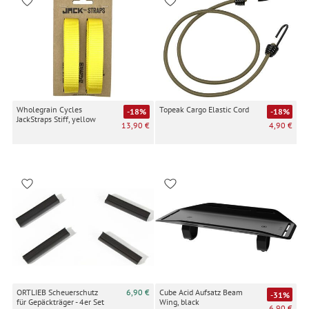
Wholegrain Cycles
Topeak Cargo Elastic Cord
-18%
-18%
JackStraps Stiff, yellow
13,90 €
4,90 €
ORTLIEB Scheuerschutz
6,90 €
Cube Acid Aufsatz Beam
-31%
für Gepäckträger - 4er Set
Wing, black
6,90 €