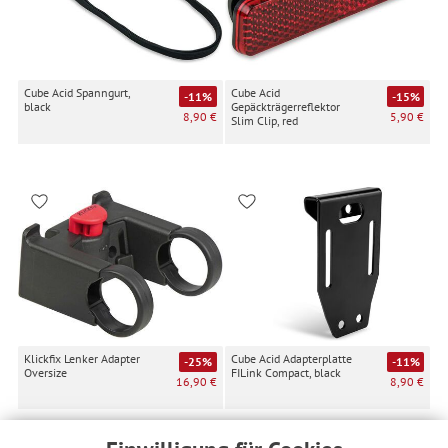
Cube Acid Spanngurt,
Cube Acid
-11%
-15%
black
Gepäckträgerreflektor
8,90 €
5,90 €
Slim Clip, red
Klickfix Lenker Adapter
Cube Acid Adapterplatte
-25%
-11%
Oversize
FILink Compact, black
16,90 €
8,90 €