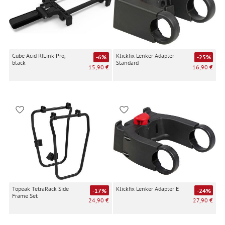
Cube Acid RILink Pro,
Klickfix Lenker Adapter
-6%
-25%
black
Standard
15,90 €
16,90 €
Topeak TetraRack Side
Klickfix Lenker Adapter E
-17%
-24%
Frame Set
24,90 €
27,90 €