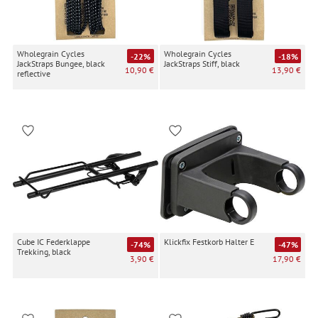
Wholegrain Cycles
Wholegrain Cycles
-22%
-18%
JackStraps Bungee, black
JackStraps Stiff, black
10,90 €
13,90 €
reflective
Cube IC Federklappe
Klickfix Festkorb Halter E
-74%
-47%
Trekking, black
3,90 €
17,90 €