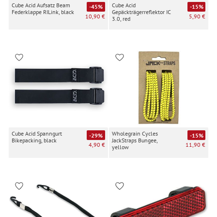
Cube Acid Aufsatz Beam
Cube Acid
-45%
-15%
Federklappe RILink, black
Gepäckträgerreflektor IC
10,90 €
5,90 €
3.0, red
Cube Acid Spanngurt
Wholegrain Cycles
-29%
-15%
Bikepacking, black
JackStraps Bungee,
4,90 €
11,90 €
yellow