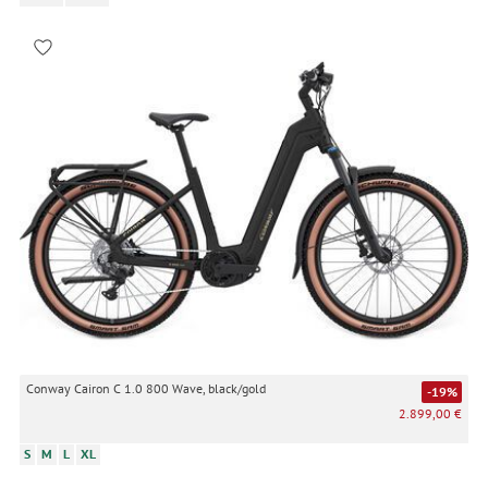
Conway Cairon C 1.0 800 Wave, black/gold
-19%
2.899,00 €
S
M
L
XL