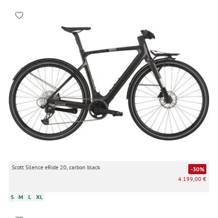
Scott Silence eRide 20, carbon black
-30%
4.199,00 €
S
M
L
XL