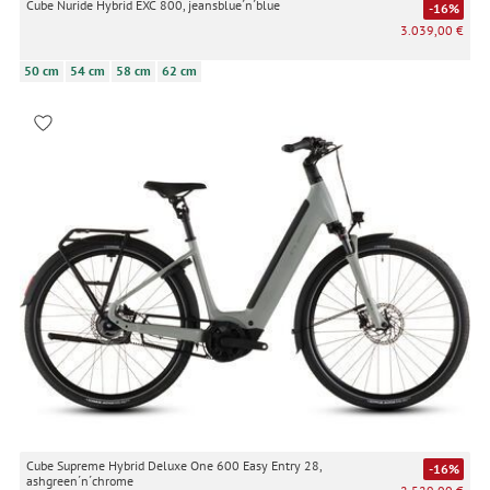
Cube Nuride Hybrid EXC 800, jeansblue´n´blue
-16%
3.039,00 €
50 cm
54 cm
58 cm
62 cm
Cube Supreme Hybrid Deluxe One 600 Easy Entry 28,
-16%
ashgreen´n´chrome