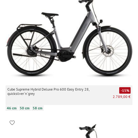
Cube Supreme Hybrid Deluxe Pro 600 Easy Entry 28,
-15%
quicksilver´n´grey
2.789,00 €
46 cm
50 cm
58 cm