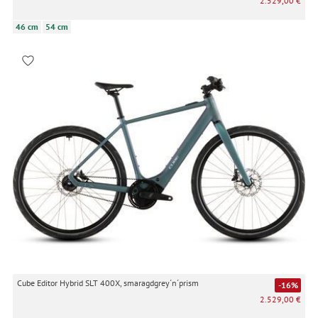
2.529,00 €
46 cm
54 cm
Cube Editor Hybrid SLT 400X, smaragdgrey´n´prism
-16%
2.529,00 €