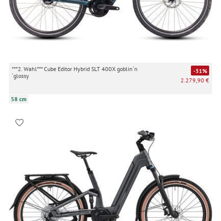
***2. Wahl*** Cube Editor Hybrid SLT 400X goblin´n
-31%
´glossy
2.279,90 €
58 cm