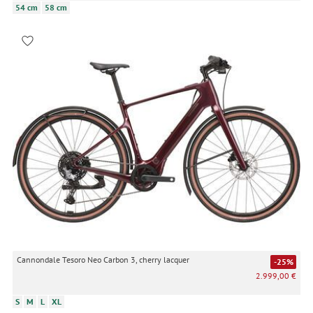
54 cm
58 cm
Cannondale Tesoro Neo Carbon 3, cherry lacquer
-25%
2.999,00 €
S
M
L
XL