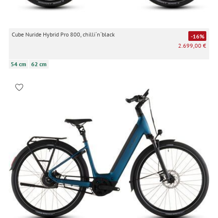
Cube Nuride Hybrid Pro 800, chilli´n´black
-16%
2.699,00 €
54 cm
62 cm