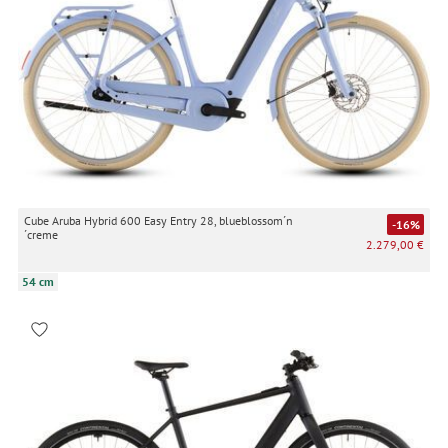
Cube Aruba Hybrid 600 Easy Entry 28, blueblossom´n
-16%
´creme
2.279,00 €
54 cm