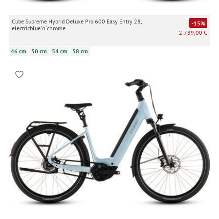
Cube Supreme Hybrid Deluxe Pro 600 Easy Entry 28,
-15%
electricblue´n´chrome
2.789,00 €
46 cm
50 cm
54 cm
58 cm