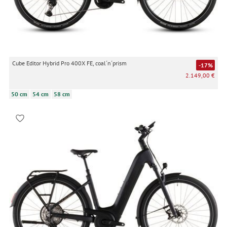
Cube Editor Hybrid Pro 400X FE, coal´n´prism
-17%
2.149,00 €
50 cm
54 cm
58 cm