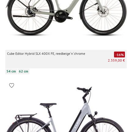
Cube Editor Hybrid SLX 400X FE, reedbeige´n´chrome
-16%
2.359,00 €
54 cm
62 cm