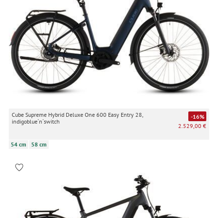
Cube Supreme Hybrid Deluxe One 600 Easy Entry 28,
-16%
indigoblue´n´switch
2.529,00 €
54 cm
58 cm