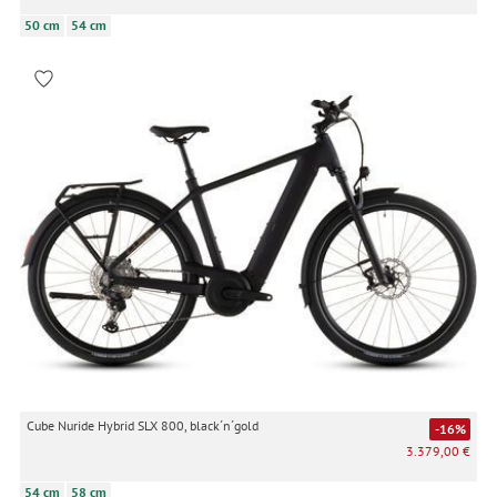
50 cm
54 cm
Cube Nuride Hybrid SLX 800, black´n´gold
-16%
3.379,00 €
54 cm
58 cm