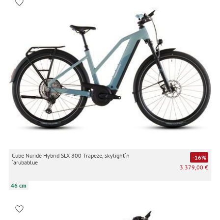
Cube Nuride Hybrid SLX 800 Trapeze, skylight´n
-16%
´arubablue
3.379,00 €
46 cm