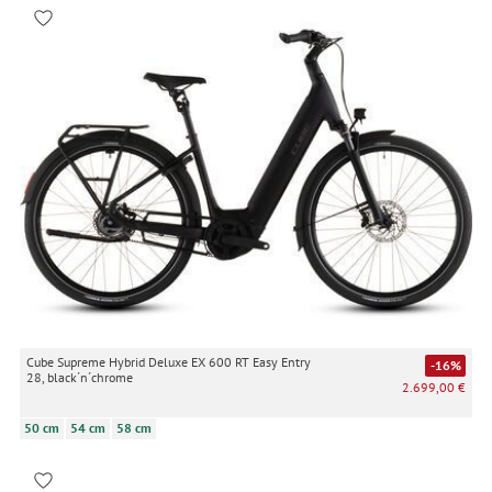
Cube Supreme Hybrid Deluxe EX 600 RT Easy Entry
-16%
28, black´n´chrome
2.699,00 €
50 cm
54 cm
58 cm