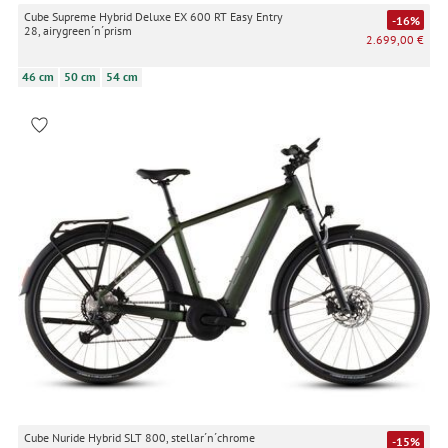
Cube Supreme Hybrid Deluxe EX 600 RT Easy Entry
-16%
28, airygreen´n´prism
2.699,00 €
46 cm
50 cm
54 cm
Cube Nuride Hybrid SLT 800, stellar´n´chrome
-15%