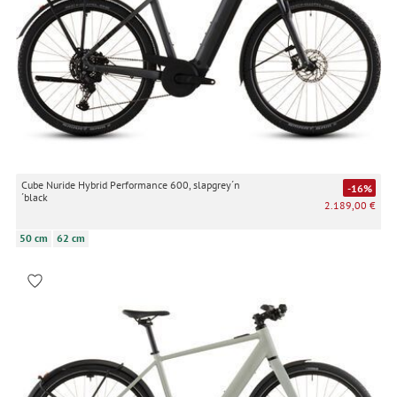
Cube Nuride Hybrid Performance 600, slapgrey´n
-16%
´black
2.189,00 €
50 cm
62 cm