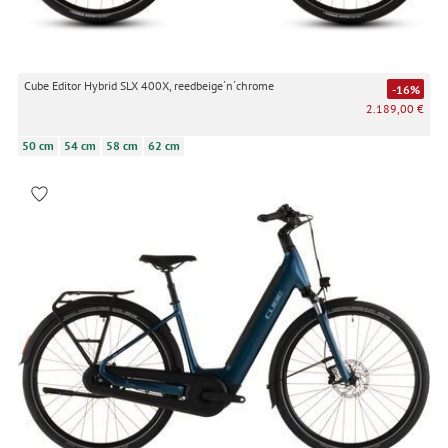
Cube Editor Hybrid SLX 400X, reedbeige´n´chrome
-16%
2.189,00 €
50 cm
54 cm
58 cm
62 cm