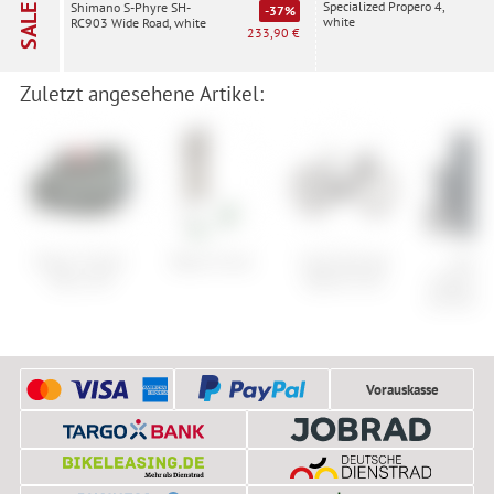
Specialized Propero 4,
Shimano S-Phyre SH-
SALE
-37%
white
RC903 Wide Road, white
233,90 €
Zuletzt angesehene Artikel:
Rixen & Kaul
Black Crows
Cube Nuroad
Castell
Micro 40
Hybrid C:62
Superleg
Summer G
Vorauskasse