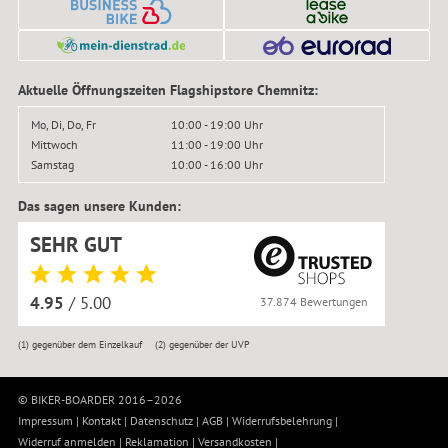
Aktuelle Öffnungszeiten Flagshipstore Chemnitz:
Mo, Di, Do, Fr
10:00 - 19:00 Uhr
Mittwoch
11:00 - 19:00 Uhr
Samstag
10:00 - 16:00 Uhr
Das sagen unsere Kunden:
SEHR GUT
4.95
/ 5.00
37.874 Bewertungen
(1)
gegenüber dem Einzelkauf
(2)
gegenüber der UVP
© BIKER-BOARDER 2016–2026
Impressum
|
Kontakt
|
Datenschutz
|
AGB
|
Widerrufsbelehrung
|
Widerruf anmelden
|
Reklamation
|
Versandkosten
|