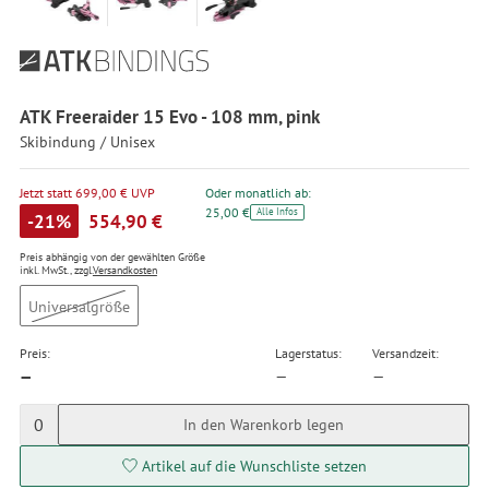
ATK Freeraider 15 Evo - 108 mm, pink
Skibindung / Unisex
Jetzt statt 699,00 € UVP
Oder monatlich ab:
25,00 €
Alle Infos
-21%
554,90 €
Preis abhängig von der gewählten Größe
inkl. MwSt., zzgl.
Versandkosten
Universalgröße
Preis:
Lagerstatus:
Versandzeit:
—
—
—
0
In den Warenkorb legen
Artikel auf die Wunschliste setzen