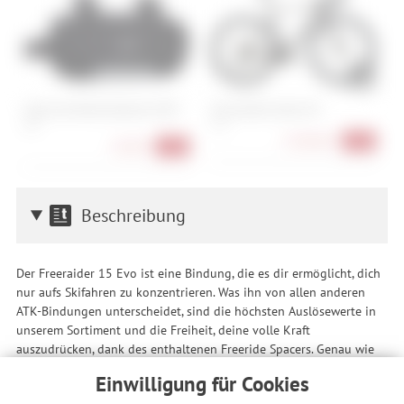
Cube Acid Rahmentasche CMPT
Scott Addict Gravel 30
S
1,2
S, XL
45
2.299,00 €
-15%
14,90 €
-25%
Beschreibung
Der Freeraider 15 Evo ist eine Bindung, die es dir ermöglicht, dich
nur aufs Skifahren zu konzentrieren. Was ihn von allen anderen
ATK-Bindungen unterscheidet, sind die höchsten Auslösewerte in
unserem Sortiment und die Freiheit, deine volle Kraft
auszudrücken, dank des enthaltenen Freeride Spacers. Genau wie
sein Geschwistermodell, der Raider 13 Evo, ist es der einstellbare
Einwilligung für Cookies
Auslösewert des Vorderbackens, der ihn von allen anderen Pin-