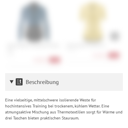
Assos Equipe R Spring Fall Jersey
Assos Dyora R Jersey S11
A
S11
M, L, XL
S
S, XL
125,90 €
-16%
149,90 €
-25%
Beschreibung
Eine vielseitige, mittelschwere isolierende Weste für
hochintensives Training bei trockenem, kühlem Wetter. Eine
atmungsaktive Mischung aus Thermotextilien sorgt für Wärme und
drei Taschen bieten praktischen Stauraum.