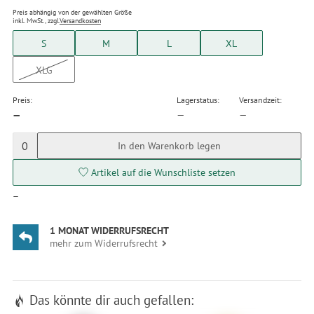
Preis abhängig von der gewählten Größe
inkl. MwSt., zzgl.
Versandkosten
S
M
L
XL
XLG
Preis:
Lagerstatus:
Versandzeit:
—
—
—
0
In den Warenkorb legen
Artikel auf die Wunschliste setzen
—
1 MONAT WIDERRUFSRECHT
mehr zum Widerrufsrecht
Das könnte dir auch gefallen: