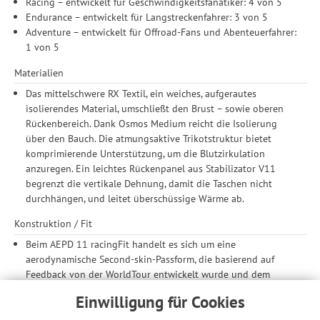
Racing – entwickelt für Geschwindigkeitsfanatiker: 4 von 5
Endurance – entwickelt für Langstreckenfahrer: 3 von 5
Adventure – entwickelt für Offroad-Fans und Abenteuerfahrer:
1 von 5
Materialien
Das mittelschwere RX Textil, ein weiches, aufgerautes
isolierendes Material, umschließt den Brust – sowie oberen
Rückenbereich. Dank Osmos Medium reicht die Isolierung
über den Bauch. Die atmungsaktive Trikotstruktur bietet
komprimierende Unterstützung, um die Blutzirkulation
anzuregen. Ein leichtes Rückenpanel aus Stabilizator V11
begrenzt die vertikale Dehnung, damit die Taschen nicht
durchhängen, und leitet überschüssige Wärme ab.
Konstruktion / Fit
Beim AEPD 11 racingFit handelt es sich um eine
aerodynamische Second-skin-Passform, die basierend auf
Feedback von der WorldTour entwickelt wurde und dem
Körper rundum Kompression und Stabilität bietet.
Einwilligung für Cookies
Engineering