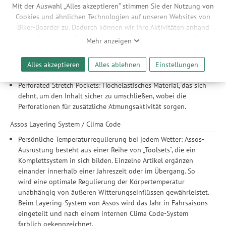
Mit der Auswahl „Alles akzeptieren“ stimmen Sie der Nutzung von
struzzoKragen: Ein komfortabler Kragen, der eine leichtere,
Cookies und ähnlichen Technologien auf unseren Websites von
weiche Isolierung bietet. Reguliert aktiv das individuelle
Biker-Boarder zu. Dadurch können wir Ihre Aktivitäten anhand
Mikroklima, ohne dass der Reißverschluss geöffnet werden
Ihrer Geräte- und Browsereinstellungen nachvollziehen. Dies
Mehr anzeigen
muss und der Hals kalter Luft ausgesetzt ist
ermöglicht es uns, anhand ihrer Interessen nutzungsbasierte
zeroPressure Waist: Ein Taillenbund aus weichem,
Werbeanzeigen für Sie bereitzustellen sowie Funktionalitäten
hochelastischem Material, der den Komfort und den Halt
Alles akzeptieren
Alles ablehnen
Einstellungen
unserer Website sicherzustellen und stetig zu verbessern. Dabei
verbessert, ohne zu drücken oder zu kneifen.
werden Ihre Daten auch an Drittanbieter und Werbepartner
Perforated Stretch Pockets: Hochelastisches Material, das sich
weitergegeben. Die Verarbeitung erfolgt ausschließlich zum
dehnt, um den Inhalt sicher zu umschließen, wobei die
Zwecke der Einbindung von Streaming-Inhalten und der
Perforationen für zusätzliche Atmungsaktivität sorgen.
Durchführung von statistischer Analyse, Reichweitenmessungen,
Produktempfehlungen und nutzungsbasierter Werbung.
Assos Layering System / Clima Code
Informationen zu den einzelnen Funktionen, den Drittanbietern
Persönliche Temperaturregulierung bei jedem Wetter: Assos-
und der Speicherdauer finden Sie unter Einstellungen. Diese
Ausrüstung besteht aus einer Reihe von „Toolsets“, die ein
Einwilligung ist freiwillig, für die Nutzung unserer Website nicht
Komplettsystem in sich bilden. Einzelne Artikel ergänzen
erforderlich und gilt, bis sie widerrufen wird. Sie können Ihre
einander innerhalb einer Jahreszeit oder im Übergang. So
Einwilligung unter Einstellungen lediglich für bestimmte
wird eine optimale Regulierung der Körpertemperatur
Drittanbieter erteilen und jederzeit für die Zukunft widerrufen.
unabhängig von äußeren Witterungseinflüssen gewährleistet.
Beim Layering-System von Assos wird das Jahr in Fahrsaisons
eingeteilt und nach einem internen Clima Code-System
farblich gekennzeichnet.