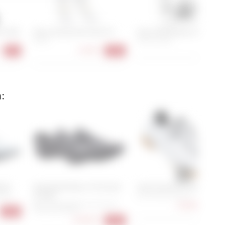
rufen.
in Pack
Assos Spring Fall Socks P1
Assos RSR Bolide Socks S11
39-42
39-42, 43-46
98,90
17,90 €
-3%
-25%
:
Road
Specialized Recon 3.0 Gravel
Scott Gravel Pro Shoe
& MTB
6, 47,
42, 43, 44, 45, 46, 47
128,90 €
36, 37, 38, 39, 40, 41, 42, 43, 44,
-14
45, 46, 47, 48, 49
-28%
199,90 €
-20%