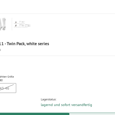
1 - Twin Pack, white series
x
wählten Größe
ten
43-46
Lagerstatus:
lagernd und sofort versandfertig