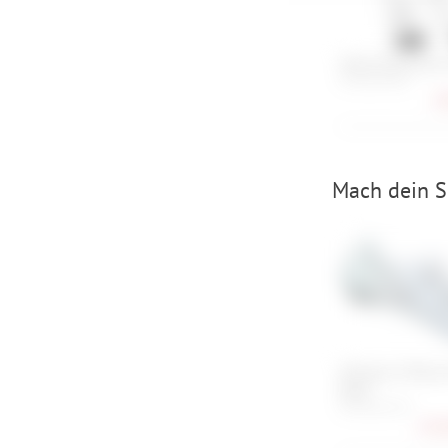
Einstellungen lediglic
Assos Endurance 
35-38, 39-42
18
Mach dein S
Shimano S-Phyre
Road
43, 44, 45, 47
233,