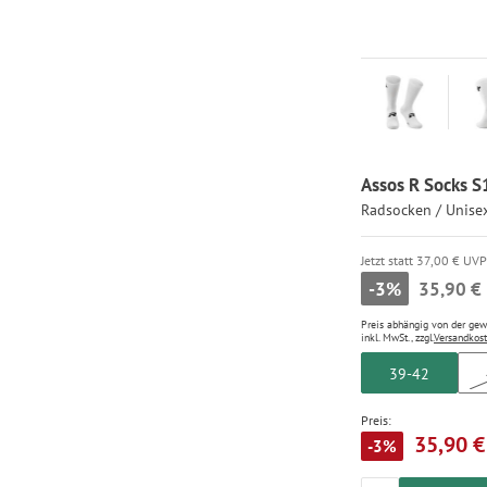
Assos R Socks S1
Radsocken / Unise
Jetzt statt 37,00 € UVP
-3%
35,90 €
Preis abhängig von der ge
inkl. MwSt., zzgl.
Versandkos
39-42
Preis:
35,90 €
-3%