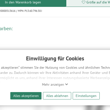
In den Warenkorb legen
Größe auf die W
20000513616 / MPN: P13.60.796.58.I
arben:
Einwilligung für Cookies
s akzeptieren“ stimmen Sie der Nutzung von Cookies und ähnlichen Techn
arder zu. Dadurch können wir Ihre Aktivitäten anhand Ihrer Geräte- und
ermöglicht es uns, anhand ihrer Interessen nutzungsbasierte Werbeanzeigen
e dir auch gefallen:
 Funktionalitäten unserer Website sicherzustellen und stetig zu verbesser
Mehr anzeigen
bieter und Werbepartner weitergegeben. Die Verarbeitung erfolgt aussch
reaming-Inhalten und der Durchführung von statistischer Analyse, Reic
Alles akzeptieren
Alles ablehnen
Einstellungen
und nutzungsbasierter Werbung. Informationen zu den einzelnen Funkti
 Speicherdauer finden Sie unter Einstellungen. Diese Einwilligung ist freiwi
e nicht erforderlich und gilt, bis sie widerrufen wird. Sie können Ihre E