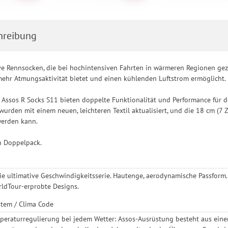
hreibung
e Rennsocken, die bei hochintensiven Fahrten in wärmeren Regionen geziel
mehr Atmungsaktivität bietet und einen kühlenden Luftstrom ermöglicht.
 Assos R Socks S11 bieten doppelte Funktionalität und Performance für 
wurden mit einem neuen, leichteren Textil aktualisiert, und die 18 cm (7 Z
erden kann.
n Doppelpack.
Die ultimative Geschwindigkeitsserie. Hautenge, aerodynamische Passform.
orldTour-erprobte Designs.
stem / Clima Code
peraturregulierung bei jedem Wetter: Assos-Ausrüstung besteht aus einer 