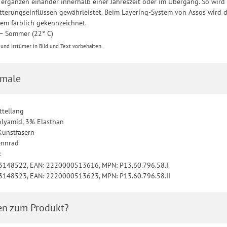
l ergänzen einander innerhalb einer Jahreszeit oder im Übergang. So wi
terungseinflüssen gewährleistet. Beim Layering-System von Assos wird d
em farblich gekennzeichnet.
 – Sommer (22° C)
nd Irrtümer in Bild und Text vorbehalten.
male
ttellang
olyamid, 3% Elasthan
Kunstfasern
ennrad
:
 3148522, EAN: 2220000513616, MPN: P13.60.796.58.I
 3148523, EAN: 2220000513623, MPN: P13.60.796.58.II
en zum Produkt?