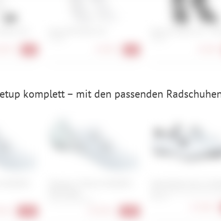
h für bestimmte Drittanbieter erteilen und jederzeit für die Zukunft wider
Socks S11
Assos RS Socks S11
Assos R Socks S11 - Tw
35-38
39-42
,90 €
23,90 €
35,90 €
-6%
-4%
etup komplett – mit den passenden Radschuhen
 SH-RC903
Shimano S-Phyre SH-RC903
Specialized Torch 3.0 
Wide Road
36, 37, 41, 42, 43, 44, 45, 4
48, 49
41, 42, 43, 44, 45
179,90 €
90 €
233,90 €
-37%
-37%