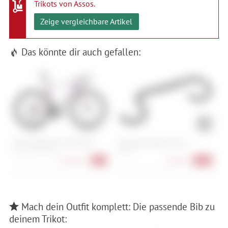
Trikots von Assos
.
Zeige vergleichbare Artikel
Das könnte dir auch gefallen:
Cube Litening Air C:68X Race
Newmen Advanced 318
K
52 cm, 54 cm, 56 cm
460 mm
4.999,00 €
128,90 €
-9%
-19%
Mach dein Outfit komplett: Die passende Bib zu
deinem Trikot: