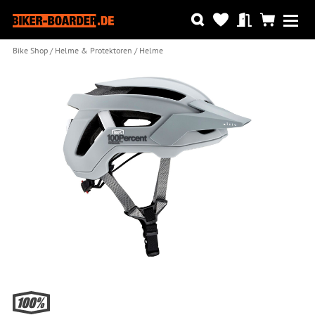
Bike Shop
Helme & Protektoren
Helme