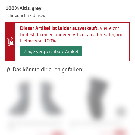
100% Altis, grey
Fahrradhelm / Unisex
Dieser Artikel ist leider ausverkauft.
Vielleicht
findest du einen anderen Artikel aus der Kategorie
Helme von 100%
.
Zeige vergleichbare Artikel
Das könnte dir auch gefallen:
SRAM Bremshebelüberzug Rival
Pearl Izumi Elevate Knee Guard
C
AXS
E
M
54,90 €
-58%