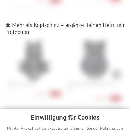
26,90 €
-31%
Mehr als Kopfschutz – ergänze deinen Helm mit
Protection:
POC VPD Air Torso
ION Chest Protector Arcon HD
F
Pro
S, M, L
M
S, L
167,90 €
-35%
208,90 €
-13%
Einwilligung für Cookies
Beschreibung
Mit der Auswahl „Alles akzeptieren“ stimmen Sie der Nutzung von