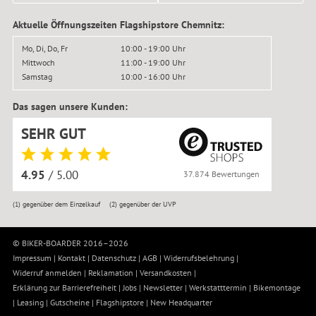
Aktuelle Öffnungszeiten Flagshipstore Chemnitz:
Mo, Di, Do, Fr
10:00 - 19:00 Uhr
Mittwoch
11:00 - 19:00 Uhr
Samstag
10:00 - 16:00 Uhr
Das sagen unsere Kunden:
SEHR GUT
4.95
/ 5.00
37.874 Bewertungen
(1)
gegenüber dem Einzelkauf
(2)
gegenüber der UVP
© BIKER-BOARDER 2016–2026
Impressum
|
Kontakt
|
Datenschutz
|
AGB
|
Widerrufsbelehrung
|
Widerruf anmelden
|
Reklamation
|
Versandkosten
|
Erklärung zur Barrierefreiheit
|
Jobs
|
Newsletter
|
Werkstatttermin
|
Bikemontage
|
Leasing
|
Gutscheine
|
Flagshipstore
|
New Headquarter