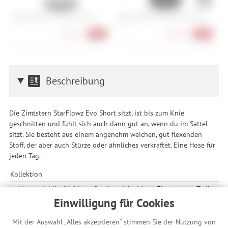
Assos Mille GT Jersey S11 Evo
Q36.5 Dottore Clima Pro Jersey
P
S
M, XL
M
112,90 €
158,90 €
-16%
-28%
Beschreibung
Die Zimtstern StarFlowz Evo Short sitzt, ist bis zum Knie
geschnitten und fühlt sich auch dann gut an, wenn du im Sattel
sitzt. Sie besteht aus einem angenehm weichen, gut flexenden
Stoff, der aber auch Stürze oder ähnliches verkraftet. Eine Hose für
jeden Tag.
Kollektion
Mountainbike Kleidung für den vielseitigen Einsatz vom Trail
bis zur Gaststätte
Einwilligung für Cookies
Einsatzbereich
Mit der Auswahl „Alles akzeptieren“ stimmen Sie der Nutzung von