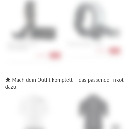
Abus WBA65 B/SB +
Knog Oi Classic - Large
R
Fahrradhalter
16,90 €
-15%
54,90 €
-22%
Mach dein Outfit komplett – das passende Trikot
dazu: