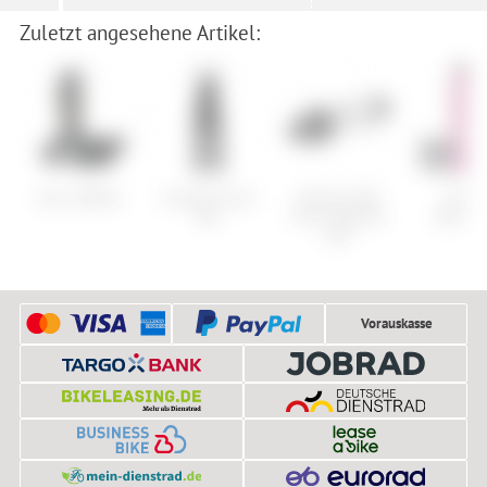
Zuletzt angesehene Artikel:
Abus WBA65
Armada Vision
Shimano BB-
Maloj
Bib
ES51 Octalink
Bernin
BSA
Vorauskasse