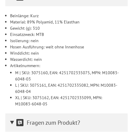
Beinlänge: Kurz
Material: 89% Polyamid, 11% Elasthan
Gewicht (g): 310
Einsatzzweck: MTB
Isolierung: nein
Hosen Ausführung: weit ohne Innenhose
Winddicht: nein
Wasserdicht: nein
Artikelnummern:
M | SKU: 3075160, EAN: 4251702335075, MPN: M10083-
6048-03
L | SKU: 3075161, EAN: 4251702335082, MPN: M10083-
6048-04
XL | SKU: 3075162, EAN: 4251702335099, MPN:
M10083-6048-05
Fragen zum Produkt?