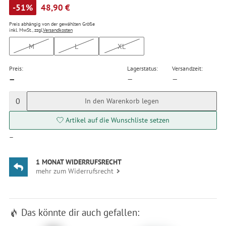
-51%
48,90 €
Preis abhängig von der gewählten Größe
inkl. MwSt., zzgl.
Versandkosten
M
L
XL
Preis:
Lagerstatus:
Versandzeit:
—
—
—
0
In den Warenkorb legen
Artikel auf die Wunschliste setzen
—
1 MONAT WIDERRUFSRECHT
mehr zum Widerrufsrecht
Das könnte dir auch gefallen: